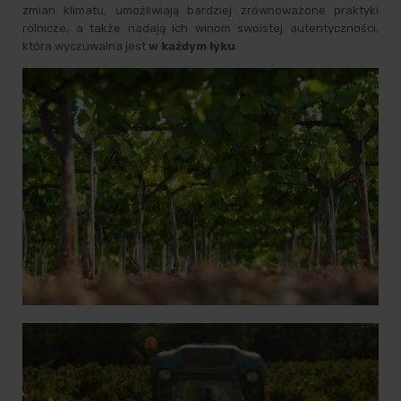
zmian klimatu, umożliwiają bardziej zrównoważone praktyki
rolnicze, a także nadają ich winom swoistej autentyczności,
która wyczuwalna jest
w każdym łyku
.