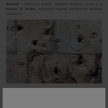
bitwach
i dziury po kulach. Działania wojenne ustały pod
koniec XI wieku
, następnie majątek kilkakrotnie zmieniał
właścicieli.