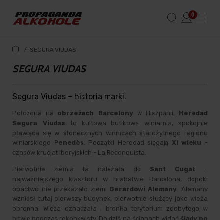
/
SEGURA VIUDAS
SEGURA VIUDAS
Segura Viudas – historia marki.
Położona na
obrzeżach Barcelony
w Hiszpanii,
Heredad
Segura Viudas
to kultowa butikowa winiarnia, spokojnie
pławiąca się w słonecznych winnicach starożytnego regionu
winiarskiego
Penedès
. Początki Heredad sięgają
XI wieku
-
czasów krucjat iberyjskich - La Reconquista.
Pierwotnie ziemia ta należała do
Sant Cugat
–
najważniejszego klasztoru w hrabstwie Barcelona, dopóki
opactwo nie przekazało ziemi
Gerardowi Alemany
. Alemany
wzniósł tutaj pierwszy budynek, pierwotnie służący jako wieża
obronna. Wieża oznaczała i broniła terytorium zdobytego w
bitwie podczas rekonkwisty. Do dziś na ścianach widać
ślady po