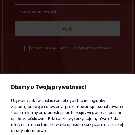
Wyślij
Akceptuję
Regulamin
i
Politykę prywatności
.
Dbamy o Twoją prywatność!
Kontakt
Używamy plików cookie i podobnych technologii, aby
+48 603 610 870
zapamiętać Twoje ustawienia, prezentować spersonalizowane
kontakt@propaganda24h.pl
treści i reklamy oraz udostępniać funkcje związane z mediami
społecznościowymi. Pliki cookie wykorzystujemy również do
“Propaganda"
mierzenia ruchu i analizowania sposobu korzystania z naszej
al. Komisji Edukacji Narodowej 51/U5
strony internetowej.
02-797 Warszawa