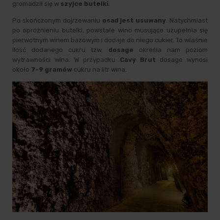
gromadził się w
szyjce butelki
.
Po skończonym dojrzewaniu
osad jest usuwany
. Natychmiast
po opróżnieniu butelki, powstałe wino musujące uzupełnia się
pierwotnym winem bazowym i dodaje do niego cukier. To właśnie
ilość dodanego cukru tzw.
dosage
określa nam poziom
wytrawności wina. W przypadku
Cavy Brut
dosage wynosi
około
7-9 gramów
cukru na litr wina.