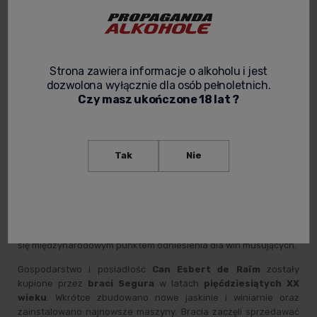
Strona zawiera informacje o alkoholu i jest
dozwolona wyłącznie dla osób pełnoletnich.
Czy masz ukończone 18 lat ?
W
XII wieku
dodano nowe budynki, przekształcając zniszczoną
Tak
Nie
w bitwach wieżę w rodzinną
posiadłość
i działające
gospodarstwo wiejskie
. Na terenie posiadłości
uprawiano
zboża
, podobnie jak w wielu okolicznych folwarkach, a budynku
funkcjonował młyn. Mieszkająca tam rodzina zajmowała się
również
uprawą rodzimych winogron
. W połowie
XX wieku
Cava została uznana za rewolucję w świecie „szampana”. Stała
się międzynarodowym punktem odniesienia dla win musujących.
Gospodarstwo i posiadłość
Can Esbert de Raïm
zostały
kupione przez
braci Segura
w latach
pięćdziesiątych XX
wieku
. Wkrótce zbudowano nowe jaskinie i winiarnie oraz
zainstalowano najnowsze maszyny. Bracia zaczęli sprzedawać