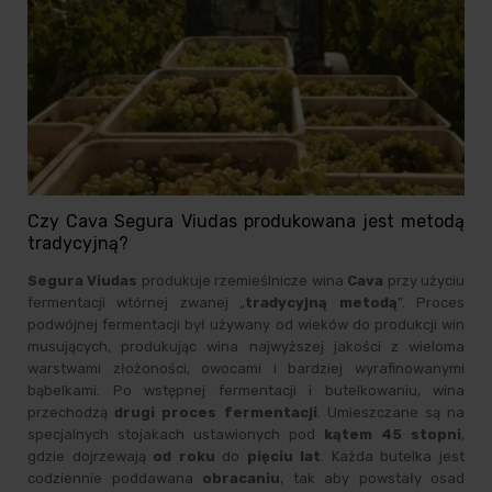
Czy Cava Segura Viudas produkowana jest metodą
tradycyjną?
Segura Viudas
produkuje rzemieślnicze wina
Cava
przy użyciu
fermentacji wtórnej zwanej „
tradycyjną metodą
”. Proces
podwójnej fermentacji był używany od wieków do produkcji win
musujących, produkując wina najwyższej jakości z wieloma
warstwami złożoności, owocami i bardziej wyrafinowanymi
bąbelkami. Po wstępnej fermentacji i butelkowaniu, wina
przechodzą
drugi proces fermentacji
. Umieszczane są na
specjalnych stojakach ustawionych pod
kątem 45 stopni
,
gdzie dojrzewają
od roku
do
pięciu lat
. Każda butelka jest
codziennie poddawana
obracaniu
, tak aby powstały osad