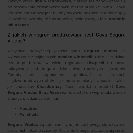
każdym kroku
dba o środowisko
, dlatego też zobowiązała się
do stosowania zrównoważonych metod produkcji wina i cavy.
Założeniem winnicy jest to, aby przyszłe pokolenia nadal mogły
cieszyć się szeroką różnorodnością biologiczną, która
obecnie
ich otacza
.
Z jakich winogron produkowana jest Cava Segura
Viudas?
Wszystkie najwyższej jakości wina
Segura Viudas
są
wytwarzane z najlepszych
odmian winorośli
, które są rodzime
dla tego terenu. W wielu regionach Hiszpanii na nowo
odkrywane jest bogate dziedzictwo rodzimych szczepów.
Zostały one zapomniane, ponieważ na rynkach
międzynarodowych stały się modne odmiany francuskie takie,
jak chociażby
Chardonnay
. Jeżeli chodzi o produkt
Cava
Segura Viudas Brut Reserva
, to został on wyprodukowany z
2 białych, rodzimych odmian:
Macabeo
Parellada
Segura Viudas
są zdumieni tym, jak zachowują się używane
przez nich lokalne szczepy. Znacznie lepiej przystosowują się do