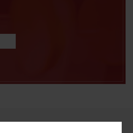
e konto
O firmie