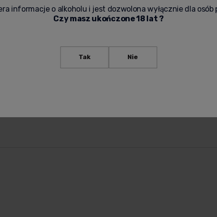
ra informacje o alkoholu i jest dozwolona wyłącznie dla osób 
Czy masz ukończone 18 lat ?
Tak
Nie
Zbieraj punkty
Korzystaj z rab
eraj
Zbieraj punkty i uzyskaj stały
Przy zakupach sys
kt
rabat.
automatycznie naliczy 
rabaty.