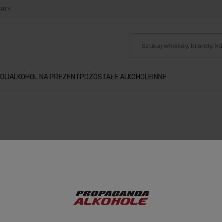
BATY
OLI
ALKOHOL NA PREZENT
POZOSTAŁE ALKOHOLE
INNE
 zarejestrowany Klient, masz możliwość uzyskania stałego