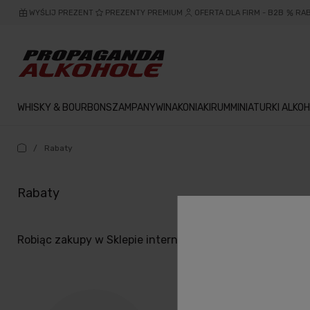
WYŚLIJ PREZENT
PREZENTY PREMIUM
OFERTA DLA FIRM - B2B
RA
WHISKY & BOURBON
SZAMPANY
WINA
KONIAKI
RUM
MINIATURKI ALKOH
/
Rabaty
Rabaty
Robiąc zakupy w Sklepie internetowym Propaganda jako