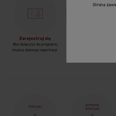
Strona zawie
Zarejestruj się
Zrób zakupy
Aby dołączyć do programu
Zrób zakupy na stronie i zbi
musisz dokonać rejestracji.
punkty.
0,50 zł = 1 pun
powyżej
1000 pkt
4000 pkt
=
=