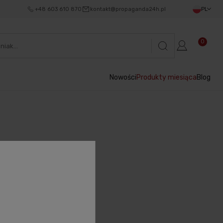
+48 603 610 870
kontakt@propaganda24h.pl
PL
0
Nowości
Produkty miesiąca
Blog
.
RABATU