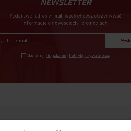
NEWSLETTER
Podaj swój adres e-mail, jeżeli chcesz otrzymywać
informacje o nowościach i promocjach.
Wyślij
Akceptuję
Regulamin
i
Politykę prywatności
.
moc
Dostawa
Moj