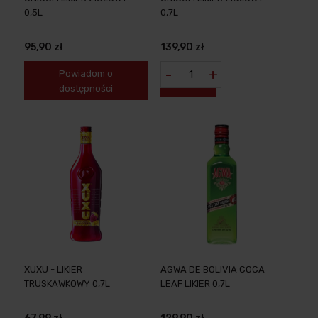
0,5L
0,7L
95,90 zł
139,90 zł
-
+
Powiadom o
dostępności
XUXU - LIKIER
AGWA DE BOLIVIA COCA
TRUSKAWKOWY 0,7L
LEAF LIKIER 0,7L