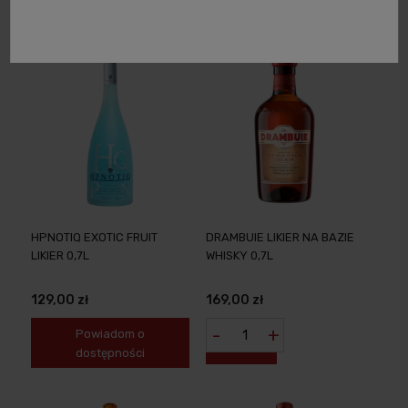
dostępności
HPNOTIQ EXOTIC FRUIT
DRAMBUIE LIKIER NA BAZIE
LIKIER 0,7L
WHISKY 0,7L
129,00 zł
169,00 zł
-
+
Powiadom o
dostępności