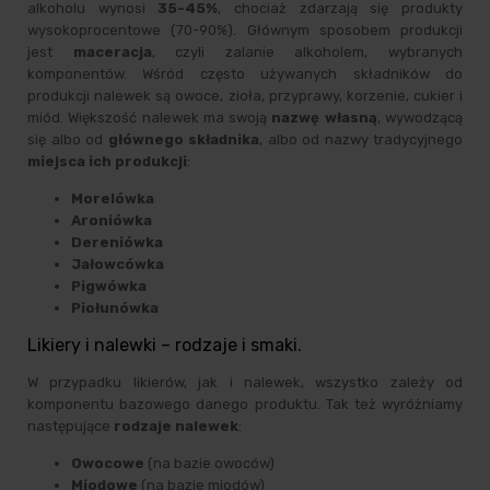
alkoholu wynosi
35-45%
, chociaż zdarzają się produkty
wysokoprocentowe (70-90%). Głównym sposobem produkcji
jest
maceracja
, czyli zalanie alkoholem, wybranych
komponentów. Wśród często używanych składników do
produkcji nalewek są owoce, zioła, przyprawy, korzenie, cukier i
miód. Większość nalewek ma swoją
nazwę własną
, wywodzącą
się albo od
głównego składnika
, albo od nazwy tradycyjnego
miejsca ich produkcji
:
Morelówka
Aroniówka
Dereniówka
Jałowcówka
Pigwówka
Piołunówka
Likiery i nalewki – rodzaje i smaki.
W przypadku likierów, jak i nalewek, wszystko zależy od
komponentu bazowego danego produktu. Tak też wyróżniamy
następujące
rodzaje nalewek
:
Owocowe
(na bazie owoców)
Miodowe
(na bazie miodów)