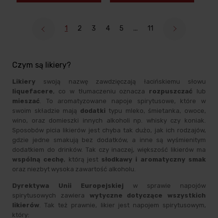
1
2
3
4
5
...
11
Czym są likiery?
Likiery
swoją nazwę zawdzięczają łacińskiemu słowu
liquefacere
, co w tłumaczeniu oznacza
rozpuszczać
lub
mieszać
. To aromatyzowane napoje spirytusowe, które w
swoim składzie mają
dodatki
typu mleko, śmietanka, owoce,
wino, oraz domieszki innych alkoholi np. whisky czy koniak.
Sposobów picia likierów jest chyba tak dużo, jak ich rodzajów,
gdzie jedne smakują bez dodatków, a inne są wyśmienitym
dodatkiem do drinków. Tak czy inaczej, większość likierów ma
wspólną cechę
, którą jest
słodkawy i aromatyczny smak
oraz niezbyt wysoka zawartość alkoholu.
Dyrektywa Unii Europejskiej
w sprawie napojów
spirytusowych zawiera
wytyczne dotyczące wszystkich
likierów
. Tak też prawnie, likier jest napojem spirytusowym,
który: