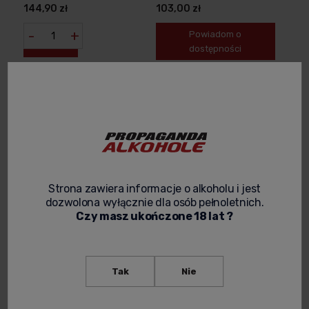
BAZIE WHISKEY O CECHACH
144,90 zł
103,00 zł
MASŁA ORZECHOWEGO
-
+
Powiadom o
dostępności
Strona zawiera informacje o alkoholu i jest
dozwolona wyłącznie dla osób pełnoletnich.
Czy masz ukończone 18 lat ?
AMARULA - MARULA FRUIT
AMARULA - MARULA FRUIT
CREAM LIKIER 0,35L
CREAM LIKIER 0,7L
Tak
Nie
43,00 zł
97,90 zł
-
+
Powiadom o