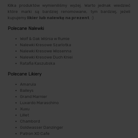
Kilka produktów wymieniliśmy wyżej. Warto jednak wiedzieć
które marki są bardziej renomowane, tym bardziej, jeżeli
kupujemy
likier lub nalewkę na prezent
. :)
Polecane Nalewki
Wolf & Oak Wiśnia w Rumie
Nalewki Kresowe Szarlotka
Nalewki Kresowe Wiosenna
Nalewki Kresowe Duch Kniei
Ratafia Kaszubska
Polecane Likiery
Amarula
Baileys
Grand Marnier
Luxardo Maraschino
Xuxu
Lillet
Chambord
Goldwasser Danzinger
Patron XO Cafe