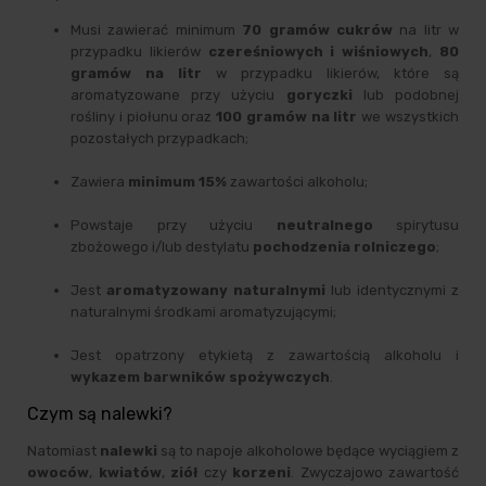
Musi zawierać minimum
70 gramów cukrów
na litr w
przypadku likierów
czereśniowych i wiśniowych
,
80
gramów na litr
w przypadku likierów, które są
aromatyzowane przy użyciu
goryczki
lub podobnej
rośliny i piołunu oraz
100 gramów na litr
we wszystkich
pozostałych przypadkach;
Zawiera
minimum 15%
zawartości alkoholu;
Powstaje przy użyciu
neutralnego
spirytusu
zbożowego i/lub destylatu
pochodzenia rolniczego
;
Jest
aromatyzowany naturalnymi
lub identycznymi z
naturalnymi środkami aromatyzującymi;
Jest opatrzony etykietą z zawartością alkoholu i
wykazem barwników spożywczych
.
Czym są nalewki?
Natomiast
nalewki
są to napoje alkoholowe będące wyciągiem z
owoców
,
kwiatów
,
ziół
czy
korzeni
. Zwyczajowo zawartość