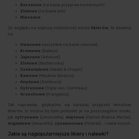
Korzenne
(na bazie przypraw korzennych)
Ziołowe
(na bazie ziół)
Mieszane
Ze względu na większą rozbieżność wśród
likierów
, te dzielimy
na:
Owocowe
(wszystkie na bazie owoców)
Kremowe
(Baileys)
Jajeczne
(Advocat)
Ziołowe
(Becherovka)
Czekoladowe
(Wedel & Chopin)
Kawowe
(Meukow Xpresso)
Anyżowe
(Sambuca)
Cytrusowe
(Triple sec, Cointreau)
Orzechowe
(Frangelico)
Tak naprawdę, gdybyśmy się bardziej przyjrzeli tematowi
likierów, to można by było podzielić je na poszczególne smaki,
jak
cytrynowe
(Limoncello),
miętowe
(Fernet Branca Menta),
migdałowe
(Amaretto),
cynamonowe
(Fireball) …i wiele innych.
Jakie są najpopularniejsze likiery i nalewki?