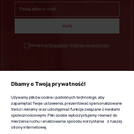
Wyślij
Akceptuję
Regulamin
i
Politykę prywatności
.
Dbamy o Twoją prywatność!
Kontakt
Używamy plików cookie i podobnych technologii, aby
+48 603 610 870
zapamiętać Twoje ustawienia, prezentować spersonalizowane
kontakt@propaganda24h.pl
treści i reklamy oraz udostępniać funkcje związane z mediami
społecznościowymi. Pliki cookie wykorzystujemy również do
“Propaganda"
mierzenia ruchu i analizowania sposobu korzystania z naszej
al. Komisji Edukacji Narodowej 51/U5
strony internetowej.
02-797 Warszawa