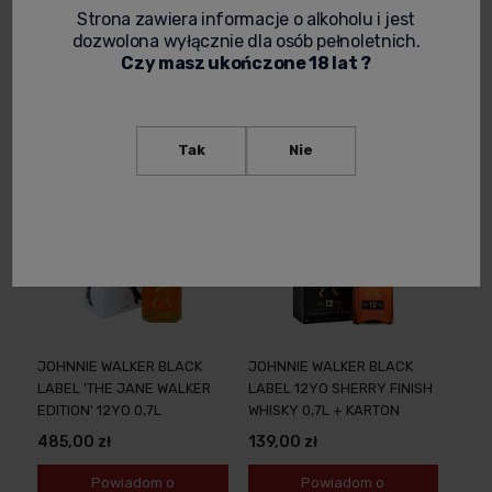
Strona zawiera informacje o alkoholu i jest
219,00 zł
129,00 zł
dozwolona wyłącznie dla osób pełnoletnich.
Czy masz ukończone 18 lat ?
-
+
-
+
Tak
Nie
JOHNNIE WALKER BLACK
JOHNNIE WALKER BLACK
LABEL 'THE JANE WALKER
LABEL 12YO SHERRY FINISH
EDITION' 12YO 0,7L
WHISKY 0,7L + KARTON
485,00 zł
139,00 zł
Powiadom o
Powiadom o