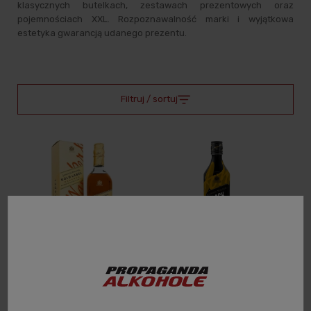
klasycznych butelkach, zestawach prezentowych oraz
pojemnościach XXL. Rozpoznawalność marki i wyjątkowa
estetyka gwarancją udanego prezentu.
Filtruj / sortuj
JOHNNIE WALKER GOLD
JOHNNIE WALKER BLACK
LABEL RESERVE WHISKY
ICON 40% 0,7L LIMITED
0,7L + KARTON
EDITION