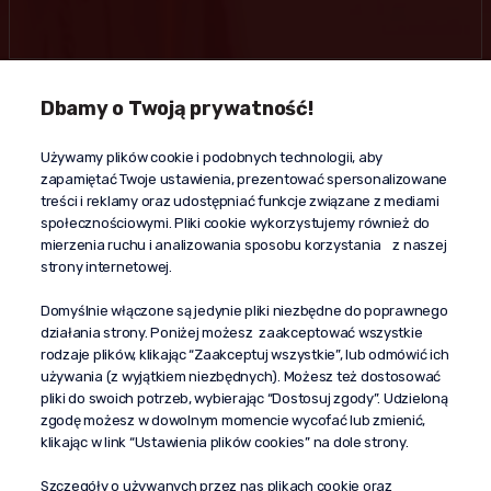
Dbamy o Twoją prywatność!
Kontakt
Używamy plików cookie i podobnych technologii, aby
+48 603 610 870
zapamiętać Twoje ustawienia, prezentować spersonalizowane
kontakt@propaganda24h.pl
treści i reklamy oraz udostępniać funkcje związane z mediami
społecznościowymi. Pliki cookie wykorzystujemy również do
“Propaganda"
mierzenia ruchu i analizowania sposobu korzystania z naszej
al. Komisji Edukacji Narodowej 51/U5
strony internetowej.
02-797 Warszawa
Pomoc
Domyślnie włączone są jedynie pliki niezbędne do poprawnego
działania strony. Poniżej możesz zaakceptować wszystkie
Dostawa
rodzaje plików, klikając “Zaakceptuj wszystkie”, lub odmówić ich
Moje konto
używania (z wyjątkiem niezbędnych). Możesz też dostosować
pliki do swoich potrzeb, wybierając “Dostosuj zgody”. Udzieloną
O firmie
zgodę możesz w dowolnym momencie wycofać lub zmienić,
klikając w link “Ustawienia plików cookies” na dole strony.
Szczegóły o używanych przez nas plikach cookie oraz