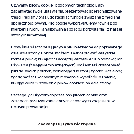
Używamy plików cookie i podobnych technologii, aby
+48 603 610 870
zapamiętać Twoje ustawienia, prezentować spersonalizowane
kontakt@propaganda24h.pl
treści i reklamy oraz udostępniać funkcje związane z mediami
społecznościowymi. Pliki cookie wykorzystujemy również do
“Propaganda"
mierzenia ruchu i analizowania sposobu korzystania z naszej
al. Komisji Edukacji Narodowej 51/U5
strony internetowej.
02-797 Warszawa
Pomoc
Domyślnie włączone są jedynie pliki niezbędne do poprawnego
działania strony. Poniżej możesz zaakceptować wszystkie
Dostawa
rodzaje plików, klikając “Zaakceptuj wszystkie”, lub odmówić ich
Moje konto
używania (z wyjątkiem niezbędnych). Możesz też dostosować
pliki do swoich potrzeb, wybierając “Dostosuj zgody”. Udzieloną
O firmie
zgodę możesz w dowolnym momencie wycofać lub zmienić,
klikając w link “Ustawienia plików cookies” na dole strony.
Szczegóły o używanych przez nas plikach cookie oraz
zasadach przetwarzania danych osobowych znajdziesz w
Polityce prywatności.
Zaakceptuj tylko niezbędne