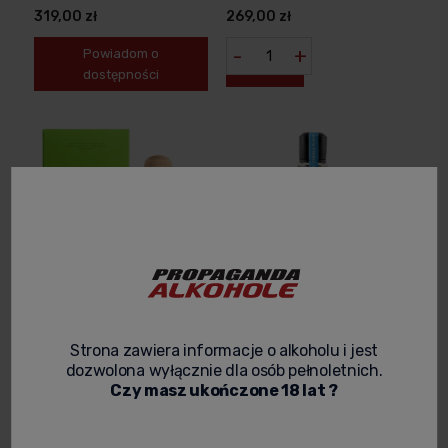
319,00 zł
269,00 zł
-
+
Powiadom o
dostępności
TEQUILA PATRON SILVER
TEQUILA HERRADURA
Strona zawiera informacje o alkoholu i jest
0,7L + KARTONIK
PLATA 0,7L
dozwolona wyłącznie dla osób pełnoletnich.
Czy masz ukończone 18 lat ?
239,00 zł
359,00 zł
-
+
Powiadom o