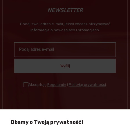
NEWSLETTER
Podaj swój adres e-mail, jeżeli chcesz otrzymywać
informacje o nowościach i promocjach.
Wyślij
Akceptuję
Regulamin
i
Politykę prywatności
.
Dbamy o Twoją prywatność!
Kontakt