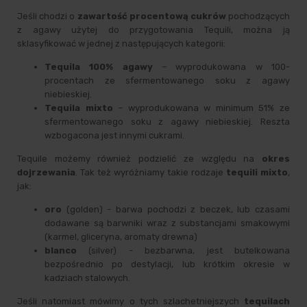
Jeśli chodzi o
zawartość procentową cukrów
pochodzących
z agawy użytej do przygotowania Tequili, można ją
sklasyfikować w jednej z następujących kategorii:
Tequila 100% agawy
– wyprodukowana w 100-
procentach ze sfermentowanego soku z agawy
niebieskiej.
Tequila mixto
– wyprodukowana w minimum 51% ze
sfermentowanego soku z agawy niebieskiej. Reszta
wzbogacona jest innymi cukrami.
Tequile możemy również podzielić ze względu na
okres
dojrzewania
. Tak też wyróżniamy takie rodzaje
tequili mixto
,
jak:
oro
(golden) - barwa pochodzi z beczek, lub czasami
dodawane są barwniki wraz z substancjami smakowymi
(karmel, gliceryna, aromaty drewna)
blanco
(silver) - bezbarwna, jest butelkowana
bezpośrednio po destylacji, lub krótkim okresie w
kadziach stalowych.
Jeśli natomiast mówimy o tych szlachetniejszych
tequilach