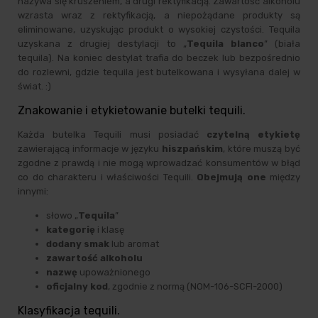
nazywa się kruszeniem, a drugi rektyfikacją. Zawartość alkoholu
wzrasta wraz z rektyfikacją, a niepożądane produkty są
eliminowane, uzyskując produkt o wysokiej czystości. Tequila
uzyskana z drugiej destylacji to „
Tequila blanco
” (biała
tequila). Na koniec destylat trafia do beczek lub bezpośrednio
do rozlewni, gdzie tequila jest butelkowana i wysyłana dalej w
świat. :)
Znakowanie i etykietowanie butelki tequili.
Każda butelka Tequili musi posiadać
czytelną etykietę
zawierającą informacje w języku
hiszpańskim
, które muszą być
zgodne z prawdą i nie mogą wprowadzać konsumentów w błąd
co do charakteru i właściwości Tequili.
Obejmują one
między
innymi:
słowo „
Tequila
”
kategorię
i klasę
dodany smak
lub aromat
zawartość alkoholu
nazwę
upoważnionego
oficjalny kod
, zgodnie z normą (NOM-106-SCFI-2000)
Klasyfikacja tequili.