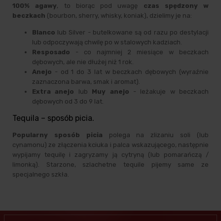
100% agawy
, to biorąc pod uwagę
czas spędzony w
beczkach
(bourbon, sherry, whisky, koniak), dzielimy je na:
Blanco
lub Silver - butelkowane są od razu po destylacji
lub odpoczywają chwilę po w stalowych kadziach.
Resposado
- co najmniej 2 miesiące w beczkach
dębowych, ale nie dłużej niż 1 rok.
Anejo
- od 1 do 3 lat w beczkach dębowych (wyraźnie
zaznaczona barwa, smak i aromat).
Extra anejo
lub
Muy anejo
- leżakuje w beczkach
dębowych od 3 do 9 lat.
Tequila – sposób picia.
Popularny sposób picia
polega na zlizaniu soli (lub
cynamonu) ze złączenia kciuka i palca wskazującego, następnie
wypijamy tequilę i zagryzamy ją cytryną (lub pomarańczą /
limonką). Starzone, szlachetne tequile pijemy same ze
specjalnego szkła.