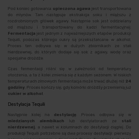
Pod koniec gotowania
upieczona agawa
jest transportowana
do młynów. Tam następuje ekstrakcja soku i miąższu z
rozdrobnionych główek agawy. Następnie sok jest oddzielany
od miąższu i transportowany do kadzi fermentacyjnej.
Fermentacja
jest jednym z najważniejszych etapów produkcji
Tequili, podczas którego cukry są przekształcane w alkohol.
Proces ten odbywa się w dużych zbiornikach ze stali
nierdzewnej, do których dodaje się sok z agawy, wodę oraz
specjalne drożdże.
Czas fermentacji różni się w zależności od temperatury
otoczenia, a ta z kolei zmienia się z każdym sezonem. W niskich
temperaturach zimowych fermentacja może trwać dłużej niż
24
godziny
. Proces kończy się, gdy komórki drożdży przemienią już
cukier w alkohol
.
Destylacja Tequili
Następnie kolej na
destylację
. Proces odbywa się w
miedzianych alembikach
lub destylatorach ze
stali
nierdzewnej
, a nawet w kolumnach do destylacji ciągłej. Do
produkcji Tequili potrzebne są dwa procesy destylacji: pierwszy