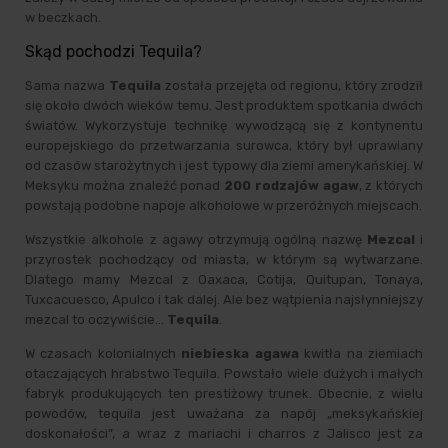
w beczkach.
Skąd pochodzi Tequila?
Sama nazwa
Tequila
została przejęta od regionu, który zrodził
się około dwóch wieków temu. Jest produktem spotkania dwóch
światów. Wykorzystuje technikę wywodzącą się z kontynentu
europejskiego do przetwarzania surowca, który był uprawiany
od czasów starożytnych i jest typowy dla ziemi amerykańskiej. W
Meksyku można znaleźć ponad
200 rodzajów agaw
, z których
powstają podobne napoje alkoholowe w przeróżnych miejscach.
Wszystkie alkohole z agawy otrzymują ogólną nazwę
Mezcal
i
przyrostek pochodzący od miasta, w którym są wytwarzane.
Dlatego mamy Mezcal z Oaxaca, Cotija, Quitupan, Tonaya,
Tuxcacuesco, Apulco i tak dalej. Ale bez wątpienia najsłynniejszy
mezcal to oczywiście…
Tequila
.
W czasach kolonialnych
niebieska agawa
kwitła na ziemiach
otaczających hrabstwo Tequila. Powstało wiele dużych i małych
fabryk produkujących ten prestiżowy trunek. Obecnie, z wielu
powodów, tequila jest uważana za napój „meksykańskiej
doskonałości”, a wraz z mariachi i charros z Jalisco jest za