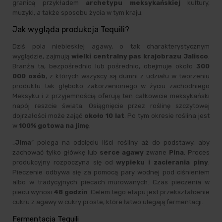
granicą przykładem
archetypu meksykańskiej
kultury,
muzyki, a także sposobu życia w tym kraju.
Jak wygląda produkcja Tequili?
Dziś pola niebieskiej agawy, o tak charakterystycznym
wyglądzie, zajmują
wielki centralny pas krajobrazu Jalisco
.
Branża ta, bezpośrednio lub pośrednio, obejmuje około
300
000 osób
, z których wszyscy są dumni z udziału w tworzeniu
produktu tak głęboko zakorzenionego w życiu zachodniego
Meksyku i z przyjemnością oferują ten całkowicie meksykański
napój reszcie świata. Osiągnięcie przez roślinę szczytowej
dojrzałości może zająć
około 10 lat
. Po tym okresie roślina jest
w
100% gotowa na jimę
.
„
Jima
” polega na odcięciu liści rośliny aż do podstawy, aby
zachować tylko główkę lub
serce agawy
zwane
Pina
. Proces
produkcyjny rozpoczyna się od
wypieku i zacierania piny
.
Pieczenie odbywa się za pomocą pary wodnej pod ciśnieniem
albo w tradycyjnych piecach murowanych. Czas pieczenia w
piecu wynosi
48 godzin
. Celem tego etapu jest przekształcenie
cukru z agawy w cukry proste, które łatwo ulegają fermentacji.
Fermentacja Tequili