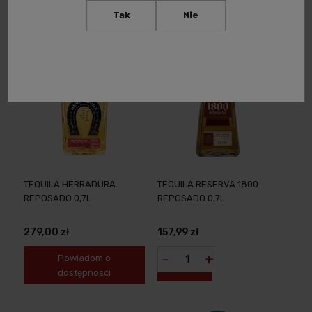
dostępności
Tak
Nie
TEQUILA HERRADURA
TEQUILA RESERVA 1800
REPOSADO 0,7L
REPOSADO 0,7L
279,00 zł
157,99 zł
-
+
Powiadom o
dostępności