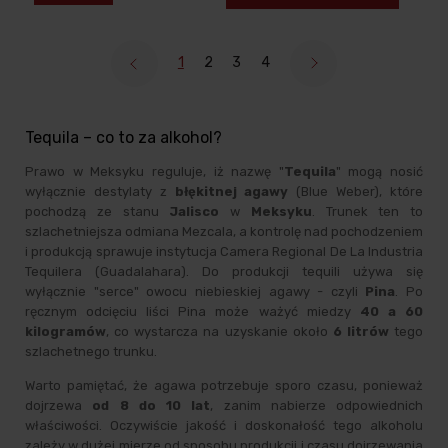
1
2
3
4
Tequila – co to za alkohol?
Prawo w Meksyku reguluje, iż nazwę "
Tequila
" mogą nosić
wyłącznie destylaty z
błękitnej agawy
(Blue Weber), które
pochodzą ze stanu
Jalisco
w
Meksyku
. Trunek ten to
szlachetniejsza odmiana Mezcala, a kontrolę nad pochodzeniem
i produkcją sprawuje instytucja Camera Regional De La Industria
Tequilera (Guadalahara). Do produkcji tequili używa się
wyłącznie "serce" owocu niebieskiej agawy - czyli
Pina
. Po
ręcznym odcięciu liści Pina może ważyć miedzy
40 a 60
kilogramów
, co wystarcza na uzyskanie około
6 litrów
tego
szlachetnego trunku.
Warto pamiętać, że agawa potrzebuje sporo czasu, ponieważ
dojrzewa
od 8 do 10 lat
, zanim nabierze odpowiednich
właściwości. Oczywiście jakość i doskonałość tego alkoholu
zależy w dużej mierze od sposobu produkcji i czasu dojrzewania