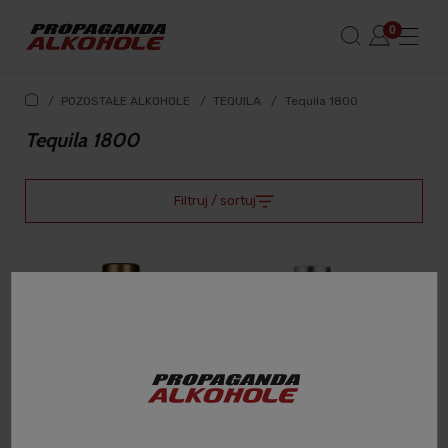
/
POZOSTAŁE ALKOHOLE
/
TEQUILA
/
Tequila 1800
Tequila 1800
Filtruj / sortuj