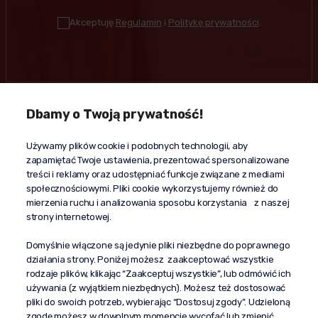
Akceptuję
Regulamin
i
Politykę prywatności
.
Dbamy o Twoją prywatność!
Kontakt
Używamy plików cookie i podobnych technologii, aby
+48 603 610 870
zapamiętać Twoje ustawienia, prezentować spersonalizowane
kontakt@propaganda24h.pl
treści i reklamy oraz udostępniać funkcje związane z mediami
społecznościowymi. Pliki cookie wykorzystujemy również do
“Propaganda"
mierzenia ruchu i analizowania sposobu korzystania z naszej
al. Komisji Edukacji Narodowej 51/U5
strony internetowej.
02-797 Warszawa
Pomoc
Domyślnie włączone są jedynie pliki niezbędne do poprawnego
działania strony. Poniżej możesz zaakceptować wszystkie
Dostawa
rodzaje plików, klikając “Zaakceptuj wszystkie”, lub odmówić ich
Moje konto
używania (z wyjątkiem niezbędnych). Możesz też dostosować
pliki do swoich potrzeb, wybierając “Dostosuj zgody”. Udzieloną
O firmie
zgodę możesz w dowolnym momencie wycofać lub zmienić,