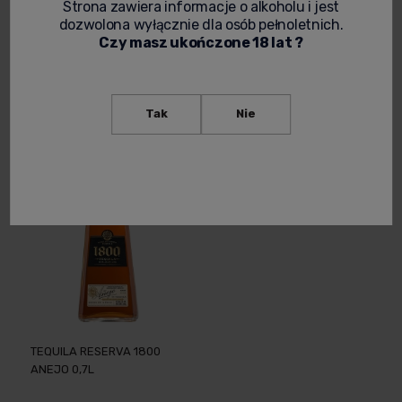
Strona zawiera informacje o alkoholu i jest
TEQUILA RESERVA 1800
TEQUILA RESERVA 1800
dozwolona wyłącznie dla osób pełnoletnich.
REPOSADO 0,7L
SILVER 0,7L
Czy masz ukończone 18 lat ?
157,99 zł
149,90 zł
-
+
-
+
Tak
Nie
TEQUILA RESERVA 1800
ANEJO 0,7L