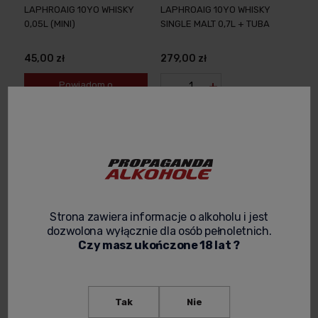
LAPHROAIG 10YO WHISKY
LAPHROAIG 10YO WHISKY
0,05L (MINI)
SINGLE MALT 0,7L + TUBA
45,00 zł
279,00 zł
-
+
Powiadom o
dostępności
Strona zawiera informacje o alkoholu i jest
dozwolona wyłącznie dla osób pełnoletnich.
Czy masz ukończone 18 lat ?
LAPHROAIG 25YO SINGLE
LAPHROAIG OAK SELECT
MALT WHISKY 0,7L +
WHISKY SINGLE MALT 0,7L W
Tak
Nie
OPAKOWANIE
OPAKOWANIU - POCZUJ