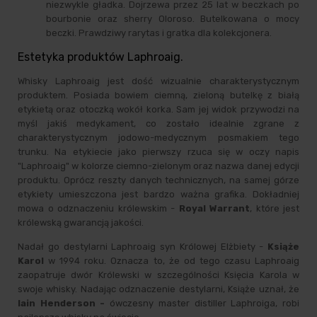
niezwykle gładka. Dojrzewa przez 25 lat w beczkach po
bourbonie oraz sherry Oloroso. Butelkowana o mocy
beczki. Prawdziwy rarytas i gratka dla kolekcjonera.
Estetyka produktów Laphroaig.
Whisky Laphroaig jest dość wizualnie charakterystycznym
produktem. Posiada bowiem ciemną, zieloną butelkę z białą
etykietą oraz otoczką wokół korka. Sam jej widok przywodzi na
myśl jakiś medykament, co zostało idealnie zgrane z
charakterystycznym jodowo-medycznym posmakiem tego
trunku. Na etykiecie jako pierwszy rzuca się w oczy napis
"Laphroaig" w kolorze ciemno-zielonym oraz nazwa danej edycji
produktu. Oprócz reszty danych technicznych, na samej górze
etykiety umieszczona jest bardzo ważna grafika. Dokładniej
mowa o odznaczeniu królewskim -
Royal Warrant
, które jest
królewską gwarancją jakości.
Nadał go destylarni Laphroaig syn Królowej Elżbiety -
Książe
Karol
w 1994 roku. Oznacza to, że od tego czasu Laphroaig
zaopatruje dwór Królewski w szczególności Księcia Karola w
swoje whisky. Nadając odznaczenie destylarni, Książe uznał, że
Iain Henderson -
ówczesny master distiller Laphroiga, robi