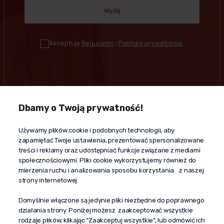
Wyślij
Akceptuję
Regulamin
i
Politykę prywatności
.
Dbamy o Twoją prywatność!
Kontakt
Używamy plików cookie i podobnych technologii, aby
+48 603 610 870
zapamiętać Twoje ustawienia, prezentować spersonalizowane
kontakt@propaganda24h.pl
treści i reklamy oraz udostępniać funkcje związane z mediami
społecznościowymi. Pliki cookie wykorzystujemy również do
“Propaganda"
mierzenia ruchu i analizowania sposobu korzystania z naszej
al. Komisji Edukacji Narodowej 51/U5
strony internetowej.
02-797 Warszawa
Pomoc
Domyślnie włączone są jedynie pliki niezbędne do poprawnego
działania strony. Poniżej możesz zaakceptować wszystkie
Dostawa
rodzaje plików, klikając “Zaakceptuj wszystkie”, lub odmówić ich