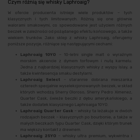
Czym różnią się whisky Laphroaig?
W ofercie producenta istnieje wiele produktów – tych
klasycznych i tych limitowanych. Różnią się one głównie
walorami smakowymi, co spowodowane jest użyciem różnych
beczek w zależności od pożądanego efektu końcowego, a także
wiekiem trunków. Jako sklep z whisky Laphroaig, oferujemy
poniższe pozycje, różniące się następującymi cechami:
Laphroaig 10YO
– 10-letni single malt o wyraźnym
morskim akcencie z dymem torfowym i nutą karmelu.
Jedna z najbardziej klasycznych whisky z wyspy Islay, a
także kwintesencja smaku destylarni.
Laphroaig Select
– starannie dobrana mieszanka
czterech specjalnie wyselekcjonowanych beczek, w skład
których wchodzą Sherry Oloroso, Sherry Pedro Ximenez,
Quarter Cask, świeże beczki z dębu amerykańskiego, a
także dodatek klasycznego Laphroaiga 10YO.
Laphroaig Quarter Cask
– whisky ta leżakuje w dwóch
rodzajach beczek – klasycznych po bourbonie, a także w
małych beczkach typu Quarter Cask, dzięki którym trunek
ma większy kontakt z drewnem.
Laphroaig 25YO
– whisky ultra premium, wykwintna i