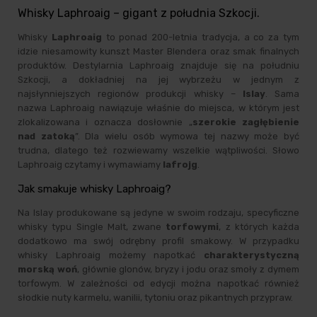
Whisky Laphroaig – gigant z południa Szkocji.
Whisky
Laphroaig
to ponad 200-letnia tradycja, a co za tym
idzie niesamowity kunszt Master Blendera oraz smak finalnych
produktów. Destylarnia Laphroaig znajduje się na południu
Szkocji, a dokładniej na jej wybrzeżu w jednym z
najsłynniejszych regionów produkcji whisky –
Islay
. Sama
nazwa Laphroaig nawiązuje właśnie do miejsca, w którym jest
zlokalizowana i oznacza dosłownie „
szerokie zagłębienie
nad zatoką
”. Dla wielu osób wymowa tej nazwy może być
trudna, dlatego też rozwiewamy wszelkie wątpliwości. Słowo
Laphroaig czytamy i wymawiamy
lafrojg
.
Jak smakuje whisky Laphroaig?
Na Islay produkowane są jedyne w swoim rodzaju, specyficzne
whisky typu Single Malt, zwane
torfowymi
, z których każda
dodatkowo ma swój odrębny profil smakowy. W przypadku
whisky Laphroaig możemy napotkać
charakterystyczną
morską woń
, głównie glonów, bryzy i jodu oraz smoły z dymem
torfowym. W zależności od edycji można napotkać również
słodkie nuty karmelu, wanilii, tytoniu oraz pikantnych przypraw.