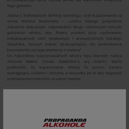
tego gatunku.
Jedną z trafniejszych definicji blendingu, czyli kupażowania są
słowa Martina Mcdonalda – „sztuka takiego połączenia
starannie dobranych, odpowiednio długo starzonych różnych
gatunków whisky, aby finalny produkt przy zachowaniu
indywidualnych cech smakowych i aromatycznych każdego
składnika, tworzył bukiet atrakcyjniejszy dla podniebienia
konsumenta, niż jego elementy z osobna”.
Do najbardziej rozpoznawalnych whisky typu blended należą
Johnnie Walker, Chivas, Ballantine’s czy Grant’s. Warto
podkreślić, że kupażowanie whisky to proces bardzo
wymagający, subtelny i złożony, a wszystko po to aby dogodzić
podniebieniom klientów na całym świecie.
Filtruj / sortuj