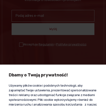
Wyślij
Akceptuję
Regulamin
i
Politykę prywatności
.
Dbamy o Twoją prywatność!
Kontakt
Używamy plików cookie i podobnych technologii, aby
+48 603 610 870
zapamiętać Twoje ustawienia, prezentować spersonalizowane
kontakt@propaganda24h.pl
treści i reklamy oraz udostępniać funkcje związane z mediami
społecznościowymi. Pliki cookie wykorzystujemy również do
“Propaganda"
mierzenia ruchu i analizowania sposobu korzystania z naszej