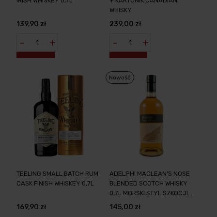
IRISH WHISKEY 0,7L
+ KARTONIK CANADIAN
WHISKY
139,90 zł
239,00 zł
-
+
-
+
Nowość
TEELING SMALL BATCH RUM
ADELPHI MACLEAN'S NOSE
CASK FINISH WHISKEY 0,7L
BLENDED SCOTCH WHISKY
0,7L MORSKI STYL SZKOCJI
DLA KAŻDEGO
169,90 zł
145,00 zł