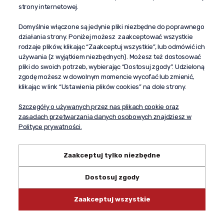
al. Komisji Edukacji Narodowej 51/U5
strony internetowej.
02-797 Warszawa
Pomoc
Domyślnie włączone są jedynie pliki niezbędne do poprawnego
działania strony. Poniżej możesz zaakceptować wszystkie
Dostawa
rodzaje plików, klikając “Zaakceptuj wszystkie”, lub odmówić ich
Moje konto
używania (z wyjątkiem niezbędnych). Możesz też dostosować
pliki do swoich potrzeb, wybierając “Dostosuj zgody”. Udzieloną
O firmie
zgodę możesz w dowolnym momencie wycofać lub zmienić,
klikając w link “Ustawienia plików cookies” na dole strony.
Szczegóły o używanych przez nas plikach cookie oraz
zasadach przetwarzania danych osobowych znajdziesz w
Polityce prywatności.
Zaakceptuj tylko niezbędne
Dostosuj zgody
Copyright © 2024 propagandaalkohole.pl
Zaakceptuj wszystkie
Shoper.pl
Made with:
by
mamezi.pl