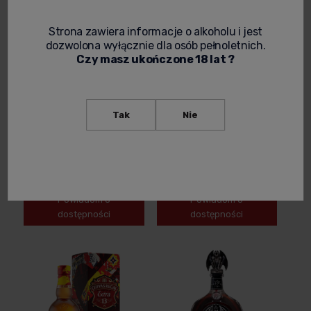
Strona zawiera informacje o alkoholu i jest
dozwolona wyłącznie dla osób pełnoletnich.
Czy masz ukończone 18 lat ?
Tak
Nie
BALLANTINE'S FINEST X
BALLANTINE'S FINEST X
BRODKA BLENDED WHISKY
PRO8L3M BLENDED WHISKY
0,7L
0,7L
78,99 zł
59,90 zł
Powiadom o
Powiadom o
dostępności
dostępności