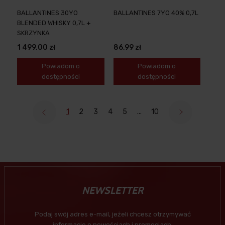
BALLANTINES 30YO
BALLANTINES 7YO 40% 0,7L
BLENDED WHISKY 0,7L +
SKRZYNKA
1 499,00 zł
86,99 zł
Powiadom o
Powiadom o
dostępności
dostępności
1
2
3
4
5
...
10
NEWSLETTER
Podaj swój adres e-mail, jeżeli chcesz otrzymywać
informacje o nowościach i promocjach.