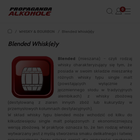
/
WHISKY & BOURBON
/
Blended Whisk(e)y
Blended Whisk(e)y
Blended
(mieszana) – czyli rodzaj
whisky charakteryzujący się tym, że
posiada w swoim składzie mieszankę
różnych whisky typu single malt
(powstających wyłącznie z
jęczmiennego słodu w tradycyjnych
alembikach) z whisky zbożową
(destylowaną z ziaren innych zbóż lub kukurydzy w
przemysłowych kolumnach destylacyjnych).
W skład whisky typu blended może wchodzić od kilku do
kilkudziesięciu single malt połączonych z ekonomiczniejszą
wersją zbożową. W praktyce oznacza to, że ten rodzaj whisky
wytwarzany jest z myślą stworzenia smaku delikatnego i łatwiej
przyswajalnego (przy niższej cenie) dla większości smakoszy