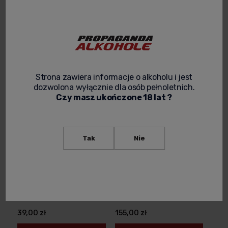
Filtruj / sortuj
Strona zawiera informacje o alkoholu i jest
dozwolona wyłącznie dla osób pełnoletnich.
Czy masz ukończone 18 lat ?
Tak
Nie
KAWA MIELONA DICTADOR
KAWA ZIARNISTA DICTADOR
ESENCIA SPECIALITY 250G
MAGNO SPECIALITY 1KG
39,00 zł
155,00 zł