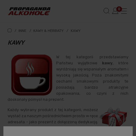
/
INNE
/
KAWY & HERBATY
/
KAWY
KAWY
W tej kategorii przedstawiamy
Państwu wyjątkowe
kawy
, które
wyróżniają się wspaniałym aromatem i
wysoką jakością. Poza znakomitymi
cechami smakowymi produkty te
posiadają bardzo atrakcyjne
opakowania, co czyni z nich
doskonały pomysł na prezent.
Każdy wybrany produkt z tej kategorii, możesz
wysłać za naszym pośrednictwem prosto w ręce
adresata - jako prezent z dołączoną dedykacją.
Szczegóły w zakładce -
wyślij prezent
.