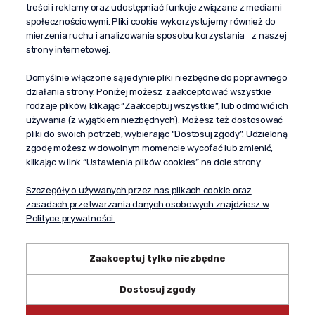
treści i reklamy oraz udostępniać funkcje związane z mediami
społecznościowymi. Pliki cookie wykorzystujemy również do
“Propaganda"
mierzenia ruchu i analizowania sposobu korzystania z naszej
al. Komisji Edukacji Narodowej 51/U5
strony internetowej.
02-797 Warszawa
Pomoc
Domyślnie włączone są jedynie pliki niezbędne do poprawnego
działania strony. Poniżej możesz zaakceptować wszystkie
Dostawa
rodzaje plików, klikając “Zaakceptuj wszystkie”, lub odmówić ich
Moje konto
używania (z wyjątkiem niezbędnych). Możesz też dostosować
pliki do swoich potrzeb, wybierając “Dostosuj zgody”. Udzieloną
O firmie
zgodę możesz w dowolnym momencie wycofać lub zmienić,
klikając w link “Ustawienia plików cookies” na dole strony.
Szczegóły o używanych przez nas plikach cookie oraz
zasadach przetwarzania danych osobowych znajdziesz w
Polityce prywatności.
Zaakceptuj tylko niezbędne
Dostosuj zgody
Copyright © 2024 propagandaalkohole.pl