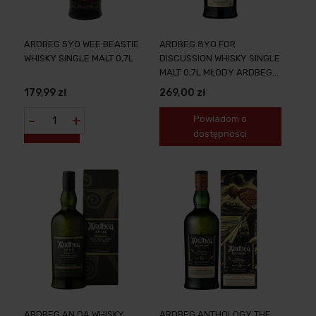
ARDBEG 5YO WEE BEASTIE
ARDBEG 8YO FOR
WHISKY SINGLE MALT 0,7L
DISCUSSION WHISKY SINGLE
MALT 0,7L MŁODY ARDBEG
INSPIRUJĄCY DO DIALOGU
179,99 zł
269,00 zł
-
+
Powiadom o
dostępności
ARDBEG AN OA WHISKY
ARDBEG ANTHOLOGY THE