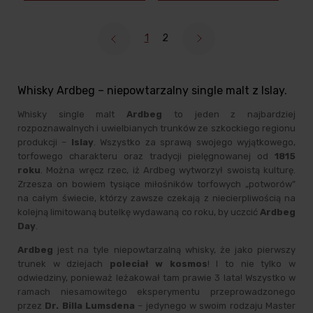
1
2
Whisky Ardbeg – niepowtarzalny single malt z Islay.
Whisky single malt
Ardbeg
to jeden z najbardziej
rozpoznawalnych i uwielbianych trunków ze szkockiego regionu
produkcji –
Islay
. Wszystko za sprawą swojego wyjątkowego,
torfowego charakteru oraz tradycji pielęgnowanej od
1815
roku
. Można wręcz rzec, iż Ardbeg wytworzył swoistą kulturę.
Zrzesza on bowiem tysiące miłośników torfowych „potworów”
na całym świecie, którzy zawsze czekają z niecierpliwością na
kolejną limitowaną butelkę wydawaną co roku, by uczcić
Ardbeg
Day
.
Ardbeg
jest na tyle niepowtarzalną whisky, że jako pierwszy
trunek w dziejach
poleciał w kosmos
! I to nie tylko w
odwiedziny, ponieważ leżakował tam prawie 3 lata! Wszystko w
ramach niesamowitego eksperymentu przeprowadzonego
przez
Dr. Billa Lumsdena
– jedynego w swoim rodzaju Master