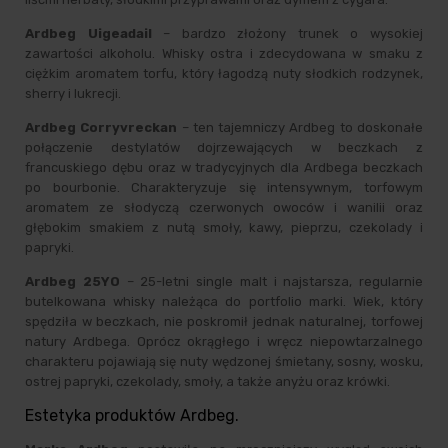
Ardbeg Uigeadail
– bardzo złożony trunek o wysokiej
zawartości alkoholu. Whisky ostra i zdecydowana w smaku z
ciężkim aromatem torfu, który łagodzą nuty słodkich rodzynek,
sherry i lukrecji.
Ardbeg Corryvreckan
– ten tajemniczy Ardbeg to doskonałe
połączenie destylatów dojrzewających w beczkach z
francuskiego dębu oraz w tradycyjnych dla Ardbega beczkach
po bourbonie. Charakteryzuje się intensywnym, torfowym
aromatem ze słodyczą czerwonych owoców i wanilii oraz
głębokim smakiem z nutą smoły, kawy, pieprzu, czekolady i
papryki.
Ardbeg 25YO
– 25-letni single malt i najstarsza, regularnie
butelkowana whisky należąca do portfolio marki. Wiek, który
spędziła w beczkach, nie poskromił jednak naturalnej, torfowej
natury Ardbega. Oprócz okrągłego i wręcz niepowtarzalnego
charakteru pojawiają się nuty wędzonej śmietany, sosny, wosku,
ostrej papryki, czekolady, smoły, a także anyżu oraz krówki.
Estetyka produktów Ardbeg.