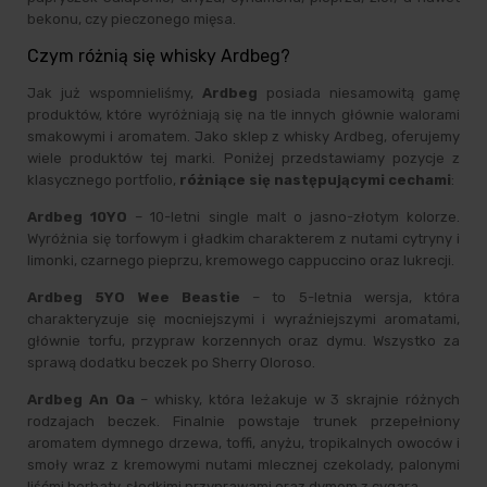
bekonu, czy pieczonego mięsa.
Czym różnią się whisky Ardbeg?
Jak już wspomnieliśmy,
Ardbeg
posiada niesamowitą gamę
produktów, które wyróżniają się na tle innych głównie walorami
smakowymi i aromatem. Jako sklep z whisky Ardbeg, oferujemy
wiele produktów tej marki. Poniżej przedstawiamy pozycje z
klasycznego portfolio,
różniące się następującymi cechami
:
Ardbeg 10YO
– 10-letni single malt o jasno-złotym kolorze.
Wyróżnia się torfowym i gładkim charakterem z nutami cytryny i
limonki, czarnego pieprzu, kremowego cappuccino oraz lukrecji.
Ardbeg 5YO Wee Beastie
– to 5-letnia wersja, która
charakteryzuje się mocniejszymi i wyraźniejszymi aromatami,
głównie torfu, przypraw korzennych oraz dymu. Wszystko za
sprawą dodatku beczek po Sherry Oloroso.
Ardbeg An Oa
– whisky, która leżakuje w 3 skrajnie różnych
rodzajach beczek. Finalnie powstaje trunek przepełniony
aromatem dymnego drzewa, toffi, anyżu, tropikalnych owoców i
smoły wraz z kremowymi nutami mlecznej czekolady, palonymi
liśćmi herbaty, słodkimi przyprawami oraz dymem z cygara.