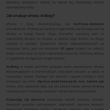
Blendera destylarni. Więcej na temat tej niezwykłej historii
opowiadamy tutaj –.
Jak smakuje whisky Ardbeg?
Whisky z Islay charakteryzują się
torfowo-dymnym
charakterem. Ardbeg jest jedną z najbardziej wyróżniających się
whisky w swojej klasie. Jego charakter uważany jest za
najbardziej skrajny na wyspie, a oblicze tego trunku na długo
zapada w pamięci. Zawartość fenoli, odpowiedzialnych za
odczucie torfu, jest na poziomie
55 ppm
(części na milion),
dzięki czemu nosi on tytuł najbardziej złożonej i torfowej whisky
z regularnie dostępnych single maltów.
Ardbeg
w swoim portfolio posiada wiele wspaniałych whisky
dojrzewających w różnorodnych rodzajach beczek, a także w
rozmaitym czasie. Dlatego też aromat i zapach każdej z nich
znacząco się różni.
Oprócz podstawowych nut, takich jak
smoła, dym, wędzona ryba, czy też palone kable, whisky Ardbeg
nasycona jest słodyczą, owocami i pikantnymi przyprawami.
Pojawiają się akcenty
czekolady, wanilii, karmelu, krówek,
świeżych owoców cytrusowych, dojrzałych owoców leśnych,
papryczek Jalapenio, anyżu, cynamonu, pieprzu, ziół, a nawet