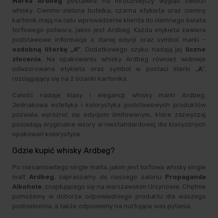
Marka Ardbeg
postawiła na mroczniejszy wygląd swoich
whisky. Ciemno-zielona butelka, czarna etykieta oraz ciemny
kartonik mają na celu wprowadzenie klienta do ciemnego świata
torfowego potwora, jakim jest Ardbeg. Każda etykieta zawiera
podstawowe informacje o danej edycji oraz symbol marki –
ozdobną literkę „A”
. Dodatkowego szyku nadają jej
liczne
złocenia
. Na opakowaniu whisky Ardbeg również widnieje
odwzorowana etykieta oraz symbol w postaci literki „
A
”,
rozciągający się na 2 ścianki kartonika.
Całość nadaje klasy i elegancji whisky marki Ardbeg.
Jednakowa estetyka i kolorystyka podstawowych produktów
pozwala wyróżnić się edycjom limitowanym, które zazwyczaj
posiadają oryginalne wzory w niestandardowej dla klasycznych
opakowań kolorystyce.
Gdzie kupić whisky Ardbeg?
Po niesamowitego single malta, jakim jest torfowa whisky single
malt
Ardbeg
, zapraszamy do naszego salonu
Propaganda
Alkohole
, znajdującego się na warszawskim Ursynowie. Chętnie
pomożemy w doborze odpowiedniego produktu dla waszego
podniebienia, a także odpowiemy na nurtujące was pytania.