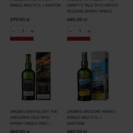
SINGLE MALT 0,7L + KARTON
HARPY'S TALE 13YO LIMITED
RELEASE WHISKY SINGLE
MALT 0,7L + OPAKOWANIE
299,00 zł
660,00 zł
-
+
-
+
ARDBEG ANTHOLOGY: THE
ARDBEG ARDCORE WHISKY
UNICORN'S TALE 14YO
SINGLE MALT 0,7L +
WHISKY SINGLE MALT -
KARTONIK
LIMITED RELEASE 0,7L +
689,00 zł
689,00 zł