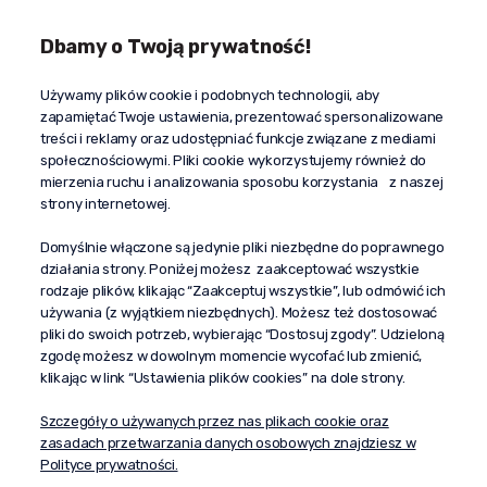
Dbamy o Twoją prywatność!
Kontakt
Używamy plików cookie i podobnych technologii, aby
+48 603 610 870
zapamiętać Twoje ustawienia, prezentować spersonalizowane
kontakt@propaganda24h.pl
treści i reklamy oraz udostępniać funkcje związane z mediami
społecznościowymi. Pliki cookie wykorzystujemy również do
“Propaganda"
mierzenia ruchu i analizowania sposobu korzystania z naszej
al. Komisji Edukacji Narodowej 51/U5
strony internetowej.
02-797 Warszawa
Pomoc
Domyślnie włączone są jedynie pliki niezbędne do poprawnego
działania strony. Poniżej możesz zaakceptować wszystkie
Dostawa
rodzaje plików, klikając “Zaakceptuj wszystkie”, lub odmówić ich
Moje konto
używania (z wyjątkiem niezbędnych). Możesz też dostosować
pliki do swoich potrzeb, wybierając “Dostosuj zgody”. Udzieloną
O firmie
zgodę możesz w dowolnym momencie wycofać lub zmienić,
klikając w link “Ustawienia plików cookies” na dole strony.
Szczegóły o używanych przez nas plikach cookie oraz
zasadach przetwarzania danych osobowych znajdziesz w
Polityce prywatności.