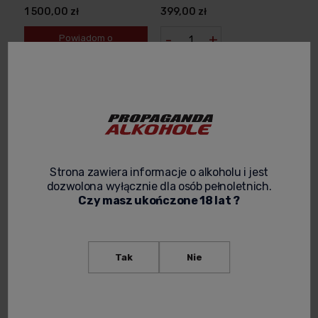
1 500,00 zł
399,00 zł
-
+
Powiadom o
dostępności
Strona zawiera informacje o alkoholu i jest
dozwolona wyłącznie dla osób pełnoletnich.
Czy masz ukończone 18 lat ?
ARDBEG - DEGUSTACJA
ARDBEG - PREZENTACJA
WHISKY SINGLE MALT
MARKI Z AMBASADOREM
Tak
Nie
ONLINE
350,00 zł
219,00 zł
Powiadom o
Powiadom o