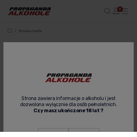
/
Zmiana hasła
Zmiana hasła
Twój adres e-mail:
Zmień hasło
Strona zawiera informacje o alkoholu i jest
dozwolona wyłącznie dla osób pełnoletnich.
Czy masz ukończone 18 lat ?
Tak
Nie