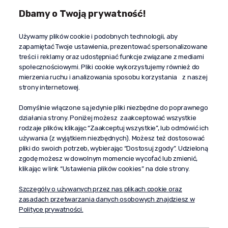
Dbamy o Twoją prywatność!
Kontakt
Używamy plików cookie i podobnych technologii, aby
+48 603 610 870
zapamiętać Twoje ustawienia, prezentować spersonalizowane
kontakt@propaganda24h.pl
treści i reklamy oraz udostępniać funkcje związane z mediami
społecznościowymi. Pliki cookie wykorzystujemy również do
“Propaganda"
mierzenia ruchu i analizowania sposobu korzystania z naszej
al. Komisji Edukacji Narodowej 51/U5
strony internetowej.
02-797 Warszawa
Pomoc
Domyślnie włączone są jedynie pliki niezbędne do poprawnego
działania strony. Poniżej możesz zaakceptować wszystkie
Dostawa
rodzaje plików, klikając “Zaakceptuj wszystkie”, lub odmówić ich
Moje konto
używania (z wyjątkiem niezbędnych). Możesz też dostosować
pliki do swoich potrzeb, wybierając “Dostosuj zgody”. Udzieloną
O firmie
zgodę możesz w dowolnym momencie wycofać lub zmienić,
klikając w link “Ustawienia plików cookies” na dole strony.
Szczegóły o używanych przez nas plikach cookie oraz
zasadach przetwarzania danych osobowych znajdziesz w
Polityce prywatności.