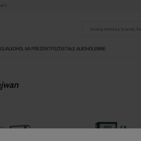
BATY
OLI
ALKOHOL NA PREZENT
POZOSTAŁE ALKOHOLE
INNE
ajwan