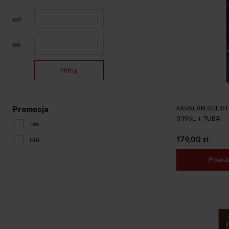
od
do
Filtruj
KAVALAN SOLIST
Promocja
0,196L + TUBA
tak
179,00 zł
nie
Powia