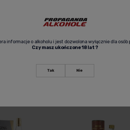
ra informacje o alkoholu i jest dozwolona wyłącznie dla osób 
Czy masz ukończone 18 lat ?
RTMASTER WHISKY SINGLE
KAVALAN CONCERTMASTER WHISKY S
TONIK
MALT 0,7L + KARTONIK
309,00 zł
Tak
Nie
-
+
dom o dostępności
Do koszyka