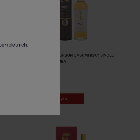
pełnoletnich.
INGLE
KAVALAN EX-BOURBON CASK WHISKY SINGLE
MALT 0,196L + TUBA
179,00 zł
-
+
Do koszyka