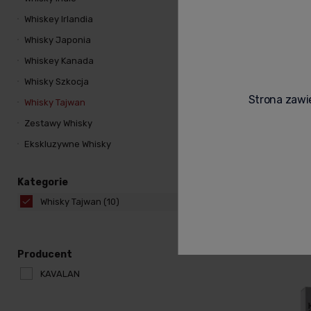
Whiskey Irlandia
Whisky Japonia
Whiskey Kanada
Whisky Szkocja
Strona zawie
Whisky Tajwan
KAVALAN CONCE
Zestawy Whisky
MALT 0,2L + KAR
Ekskluzywne Whisky
102,00 zł
Kategorie
Whisky Tajwan
(10)
Powia
Producent
KAVALAN