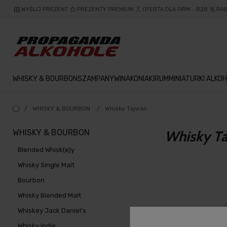
WYŚLIJ PREZENT
PREZENTY PREMIUM
OFERTA DLA FIRM - B2B
RA
WHISKY & BOURBON
SZAMPANY
WINA
KONIAKI
RUM
MINIATURKI ALKOH
/
WHISKY & BOURBON
/
Whisky Tajwan
WHISKY & BOURBON
Whisky T
Blended Whisk(e)y
Whisky Single Malt
Bourbon
Whisky Blended Malt
Whiskey Jack Daniel's
Whisky Indie