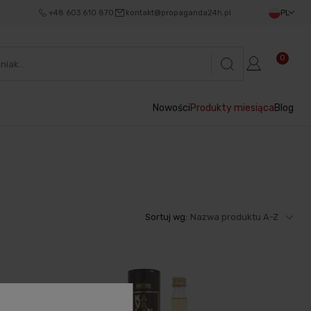
+48 603 610 870
kontakt@propaganda24h.pl
PL
0
Nowości
Produkty miesiąca
Blog
Sortuj wg:
Nazwa produktu A-Z