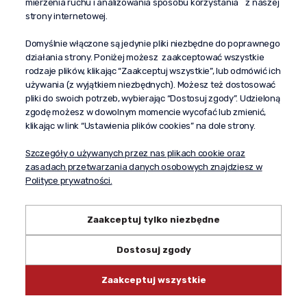
mierzenia ruchu i analizowania sposobu korzystania z naszej
al. Komisji Edukacji Narodowej 51/U5
strony internetowej.
02-797 Warszawa
Pomoc
Domyślnie włączone są jedynie pliki niezbędne do poprawnego
działania strony. Poniżej możesz zaakceptować wszystkie
Dostawa
rodzaje plików, klikając “Zaakceptuj wszystkie”, lub odmówić ich
Moje konto
używania (z wyjątkiem niezbędnych). Możesz też dostosować
pliki do swoich potrzeb, wybierając “Dostosuj zgody”. Udzieloną
O firmie
zgodę możesz w dowolnym momencie wycofać lub zmienić,
klikając w link “Ustawienia plików cookies” na dole strony.
Szczegóły o używanych przez nas plikach cookie oraz
zasadach przetwarzania danych osobowych znajdziesz w
Polityce prywatności.
Zaakceptuj tylko niezbędne
Dostosuj zgody
Copyright © 2024 propagandaalkohole.pl
Zaakceptuj wszystkie
Shoper.pl
Made with:
by
mamezi.pl