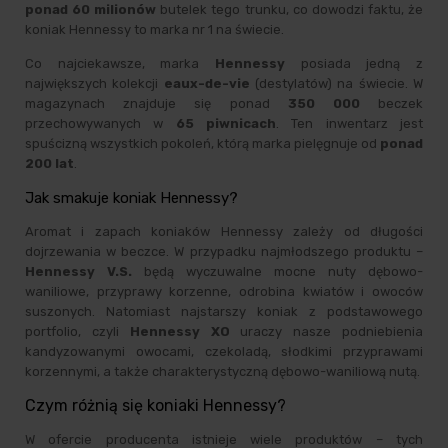
ponad 60 milionów
butelek tego trunku, co dowodzi faktu, że
koniak Hennessy to marka nr 1 na świecie.
Co najciekawsze, marka
Hennessy
posiada jedną z
największych kolekcji
eaux-de-vie
(destylatów) na świecie. W
magazynach znajduje się ponad
350 000
beczek
przechowywanych w
65 piwnicach
. Ten inwentarz jest
spuścizną wszystkich pokoleń, którą marka pielęgnuje od
ponad
200 lat
.
Jak smakuje koniak Hennessy?
Aromat i zapach koniaków Hennessy zależy od długości
dojrzewania w beczce. W przypadku najmłodszego produktu –
Hennessy V.S.
będą wyczuwalne mocne nuty dębowo-
waniliowe, przyprawy korzenne, odrobina kwiatów i owoców
suszonych. Natomiast najstarszy koniak z podstawowego
portfolio, czyli
Hennessy XO
uraczy nasze podniebienia
kandyzowanymi owocami, czekoladą, słodkimi przyprawami
korzennymi, a także charakterystyczną dębowo-waniliową nutą.
Czym różnią się koniaki Hennessy?
W ofercie producenta istnieje wiele produktów – tych