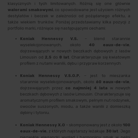
klasycznych i tych limitowanych. Różnią się one głównie
walorami smakowymi
, co spowodowane jest użyciem różnych
destylatów i beczek w zależności od pożądanego efektu, a
także wiekiem trunków. Poniżej przedstawiamy kilka pozycji z
portfolio marki, różniące się następującymi cechami:
Koniak Hennessy V.S.
– blend starannie
wyselekcjonowanych, około
40 eaux-de-vie
,
dojrzewających w nowych beczkach dębowych z lasów
Limousin od
2,5
do
8 lat
. Charakteryzuje się kwiatowym
profilem z nutami wanilii, dębu i przypraw korzennych.
Koniak Hennessy V.S.O.P.
– jest to mieszanka
starannie wyselekcjonowanych, około
60 eaux-de-vie
,
dojrzewających przez
co najmniej 4 lata
w nowych
beczkach dębowych z lasów Limousin. Charakteryzuje się
aromatycznym profilem smakowym, pełnym nut rodzynek,
owoców suszonych, miodu, a także wanilii z domieszką
dębiny i tytoniu.
Koniak Hennessy X.O
– skomponowany jest z około
100
eaux-de-vie
, z których najstarszy leżakuje
30 lat
. Jego
niezwykle elegancki wygląd i harmonijny smak w pełni