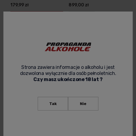
179,99 zł
899,00 zł
-
+
Powiadom o
dostępności
Strona zawiera informacje o alkoholu i jest
dozwolona wyłącznie dla osób pełnoletnich.
Czy masz ukończone 18 lat ?
HENNESSY V.S. COGNAC
HENNESSY V.S. COGNAC
Tak
Nie
0,7L
0,7L + 2 SZKLANKI -
LIMITOWANY ZESTAW Z
FRANCUSKIM KONIAKIEM
169,99 zł
209,00 zł
-
+
-
+