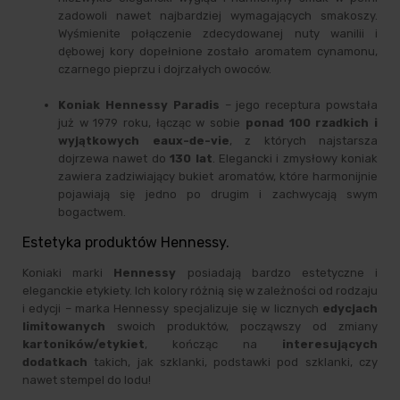
zadowoli nawet najbardziej wymagających smakoszy.
Wyśmienite połączenie zdecydowanej nuty wanilii i
dębowej kory dopełnione zostało aromatem cynamonu,
czarnego pieprzu i dojrzałych owoców.
Koniak Hennessy Paradis
– jego receptura powstała
już w 1979 roku, łącząc w sobie
ponad 100 rzadkich i
wyjątkowych eaux-de-vie
, z których najstarsza
dojrzewa nawet do
130 lat
. Elegancki i zmysłowy koniak
zawiera zadziwiający bukiet aromatów, które harmonijnie
pojawiają się jedno po drugim i zachwycają swym
bogactwem.
Estetyka produktów Hennessy.
Koniaki marki
Hennessy
posiadają bardzo estetyczne i
eleganckie etykiety. Ich kolory różnią się w zależności od rodzaju
i edycji – marka Hennessy specjalizuje się w licznych
edycjach
limitowanych
swoich produktów, począwszy od zmiany
kartoników/etykiet
, kończąc na
interesujących
dodatkach
takich, jak szklanki, podstawki pod szklanki, czy
nawet stempel do lodu!