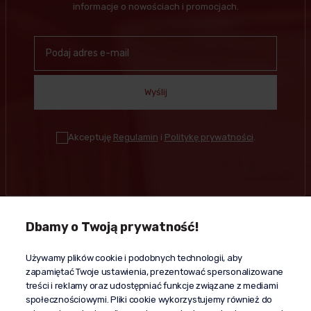
informacje o nowościach i promocjach.
Wyślij
Akceptuję
Regulamin
i
Politykę prywatności
.
Dbamy o Twoją prywatność!
Kontakt
Używamy plików cookie i podobnych technologii, aby
+48 603 610 870
zapamiętać Twoje ustawienia, prezentować spersonalizowane
kontakt@propaganda24h.pl
treści i reklamy oraz udostępniać funkcje związane z mediami
społecznościowymi. Pliki cookie wykorzystujemy również do
“Propaganda"