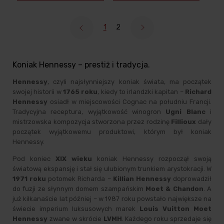
1
2
Koniak Hennessy – prestiż i tradycja.
Hennessy
, czyli najsłynniejszy koniak świata, ma początek
swojej historii w
1765 roku
, kiedy to irlandzki kapitan –
Richard
Hennessy
osiadł w miejscowości Cognac na południu Francji.
Tradycyjna receptura, wyjątkowość winogron
Ugni Blanc
i
mistrzowska kompozycja stworzona przez rodzinę
Fillioux
dały
początek wyjątkowemu produktowi, którym był koniak
Hennessy.
Pod koniec
XIX wieku
koniak Hennessy rozpoczął swoją
światową ekspansję i stał się ulubionym trunkiem arystokracji. W
1971 roku
potomek Richarda –
Killian Hennessy
doprowadził
do fuzji ze słynnym domem szampańskim
Moet & Chandon
. A
już kilkanaście lat później – w 1987 roku powstało największe na
świecie imperium luksusowych marek
Louis Vuitton Moet
Hennessy
zwane w skrócie
LVMH
. Każdego roku sprzedaje się