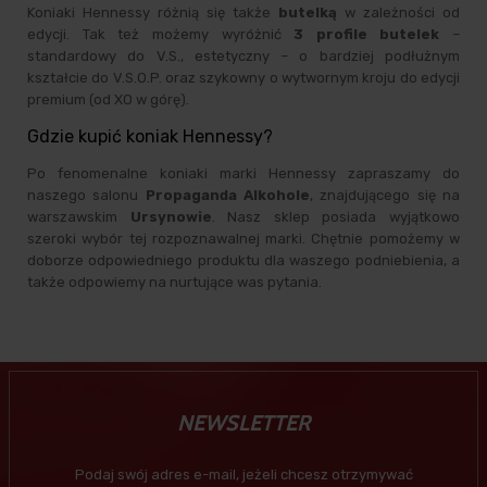
Koniaki Hennessy różnią się także
butelką
w zależności od
edycji. Tak też możemy wyróżnić
3 profile butelek
–
standardowy do V.S., estetyczny – o bardziej podłużnym
kształcie do V.S.O.P. oraz szykowny o wytwornym kroju do edycji
premium (od XO w górę).
Gdzie kupić koniak Hennessy?
Po fenomenalne koniaki marki Hennessy zapraszamy do
naszego salonu
Propaganda Alkohole
, znajdującego się na
warszawskim
Ursynowie
. Nasz sklep posiada wyjątkowo
szeroki wybór tej rozpoznawalnej marki. Chętnie pomożemy w
doborze odpowiedniego produktu dla waszego podniebienia, a
także odpowiemy na nurtujące was pytania.
NEWSLETTER
Podaj swój adres e-mail, jeżeli chcesz otrzymywać