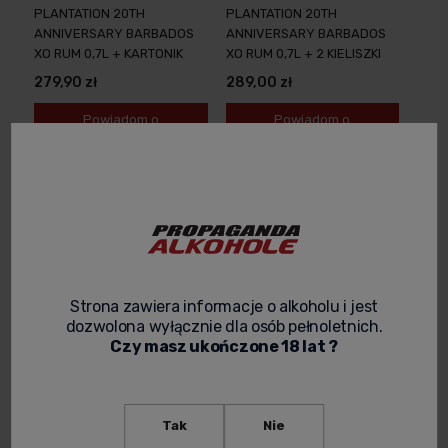
PLANTATION 20TH
PLANTATION 20TH
ANNIVERSARY BARBADOS
ANNIVERSARY BARBADOS
XO RUM 0,7L + KARTONIK
XO RUM 0,7L + 2 KIELISZKI
279,90 zł
289,00 zł
Powiadom o
Powiadom o
dostępności
dostępności
Strona zawiera informacje o alkoholu i jest
dozwolona wyłącznie dla osób pełnoletnich.
Czy masz ukończone 18 lat ?
PLANTATION GRAN ANEJO
PLANTATION GRANDE
GUATEMALA & BELIZE RUM
RESERVE BARBADOS RUM
Tak
Nie
0,7L
0,7L