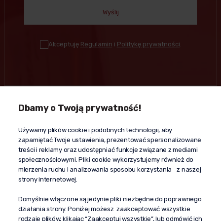
Wyślij
Akceptuję
Regulamin
i
Politykę prywatności
.
Dbamy o Twoją prywatność!
Kontakt
Używamy plików cookie i podobnych technologii, aby
+48 603 610 870
zapamiętać Twoje ustawienia, prezentować spersonalizowane
kontakt@propaganda24h.pl
treści i reklamy oraz udostępniać funkcje związane z mediami
społecznościowymi. Pliki cookie wykorzystujemy również do
“Propaganda"
mierzenia ruchu i analizowania sposobu korzystania z naszej
al. Komisji Edukacji Narodowej 51/U5
strony internetowej.
02-797 Warszawa
Pomoc
Domyślnie włączone są jedynie pliki niezbędne do poprawnego
działania strony. Poniżej możesz zaakceptować wszystkie
Dostawa
rodzaje plików, klikając “Zaakceptuj wszystkie”, lub odmówić ich