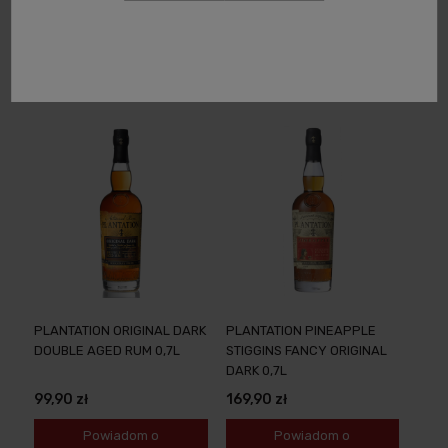
159,90 zł
134,99 zł
Powiadom o
Powiadom o
dostępności
dostępności
PLANTATION ORIGINAL DARK
PLANTATION PINEAPPLE
DOUBLE AGED RUM 0,7L
STIGGINS FANCY ORIGINAL
DARK 0,7L
99,90 zł
169,90 zł
Powiadom o
Powiadom o