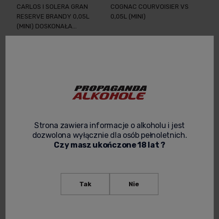
CARLOS I SOLERA GRAN
COGNAC COURVOISIER VS
RESERVE BRANDY 0,05L
0,05L (MINI)
(MINI) DOSKONAŁA
HISZPAŃSKA BRANDY W
34,99 zł
22,00 zł
KOMPAKTOWEJ
BUTELECZCE
-
+
Powiadom o
dostępności
Strona zawiera informacje o alkoholu i jest
dozwolona wyłącznie dla osób pełnoletnich.
Czy masz ukończone 18 lat ?
Tak
Nie
COURVOISIER VSOP
DĘBOWA POLSKA COGNAC
COGNAC 0,05L (MINI)
JML V.S.O.P. 0,05L (MINI)