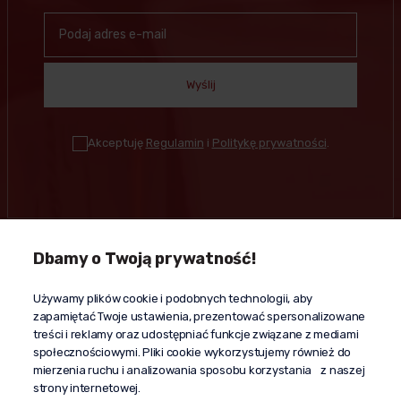
Wyślij
Akceptuję
Regulamin
i
Politykę prywatności
.
Dbamy o Twoją prywatność!
Kontakt
Używamy plików cookie i podobnych technologii, aby
+48 603 610 870
zapamiętać Twoje ustawienia, prezentować spersonalizowane
kontakt@propaganda24h.pl
treści i reklamy oraz udostępniać funkcje związane z mediami
społecznościowymi. Pliki cookie wykorzystujemy również do
“Propaganda"
mierzenia ruchu i analizowania sposobu korzystania z naszej
al. Komisji Edukacji Narodowej 51/U5
strony internetowej.
02-797 Warszawa