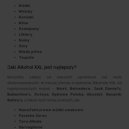
Wódki
Whisky
Koniaki
Wina
Szampany
Likiery
Rumy
Giny
Miody pitne
Tequile
Jaki Alkohol XXL jest najlepszy?
Wszystko zależy od waszych upodobań lub osób
obdarowywanych. W naszej ofercie znajdziecie Alkohole XXL od
najsłynniejszych marek –
Moet
,
Belvedere
,
Jack Daniel’s
,
Ballantine’s
,
Ostoya
,
Dębowa Polska
,
Absolut
,
Bacardi
,
Bailey’s
, a także tych mniej znanych, jak:
Manufakturowe wódki smakowe
Pasieka Jaros
Toro Albala
Varvaglione