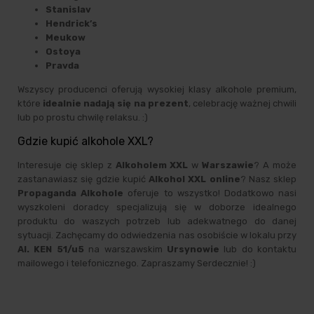
Stanislav
Hendrick’s
Meukow
Ostoya
Pravda
Wszyscy producenci oferują wysokiej klasy alkohole premium,
które
idealnie nadają się na prezent
, celebrację ważnej chwili
lub po prostu chwilę relaksu. :)
Gdzie kupić alkohole XXL?
Interesuje cię sklep z
Alkoholem XXL
w
Warszawie
? A może
zastanawiasz się gdzie kupić
Alkohol XXL online
? Nasz sklep
Propaganda Alkohole
oferuje to wszystko! Dodatkowo nasi
wyszkoleni doradcy specjalizują się w doborze idealnego
produktu do waszych potrzeb lub adekwatnego do danej
sytuacji. Zachęcamy do odwiedzenia nas osobiście w lokalu przy
Al. KEN 51/u5
na warszawskim
Ursynowie
lub do kontaktu
mailowego i telefonicznego. Zapraszamy Serdecznie! :)