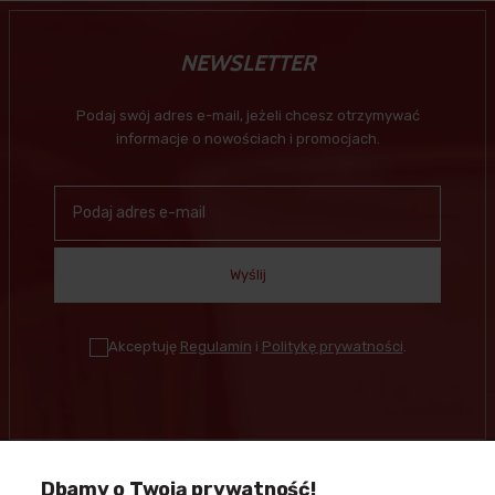
NEWSLETTER
Podaj swój adres e-mail, jeżeli chcesz otrzymywać
informacje o nowościach i promocjach.
Wyślij
Akceptuję
Regulamin
i
Politykę prywatności
.
Dbamy o Twoją prywatność!