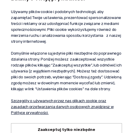
Kontakt
Używamy plików cookie i podobnych technologii, aby
+48 603 610 870
zapamiętać Twoje ustawienia, prezentować spersonalizowane
kontakt@propaganda24h.pl
treści i reklamy oraz udostępniać funkcje związane z mediami
społecznościowymi. Pliki cookie wykorzystujemy również do
“Propaganda"
mierzenia ruchu i analizowania sposobu korzystania z naszej
al. Komisji Edukacji Narodowej 51/U5
strony internetowej.
02-797 Warszawa
Pomoc
Domyślnie włączone są jedynie pliki niezbędne do poprawnego
działania strony. Poniżej możesz zaakceptować wszystkie
Dostawa
rodzaje plików, klikając “Zaakceptuj wszystkie”, lub odmówić ich
Moje konto
używania (z wyjątkiem niezbędnych). Możesz też dostosować
pliki do swoich potrzeb, wybierając “Dostosuj zgody”. Udzieloną
O firmie
zgodę możesz w dowolnym momencie wycofać lub zmienić,
klikając w link “Ustawienia plików cookies” na dole strony.
Szczegóły o używanych przez nas plikach cookie oraz
zasadach przetwarzania danych osobowych znajdziesz w
Polityce prywatności.
Zaakceptuj tylko niezbędne