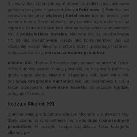
Dla wszystkich, którzy lubią efektowne butelki i chcą zaskoczyć
gości na przyjęciu – gwarantujemy
efekt wow
. :) Świetnie też
sprawdzą się przy
większej ilości osób
lub po prostu jako
ozdoba barku. Jeżeli chcecie, aby butelka była dekoracją na
imprezie, to marka Belvedere oferuje swoje wódki w pojemności
XXL z
podświetlaną butelką
. Alkohole XXL są odwzorowane
1:1
, co też niesamowicie cieszy oko konsumentów. Jak już
wcześniej wspomnieliśmy, niektóre butelki posiadają huśtawki,
co jeszcze bardziej
ułatwia nalewanie produktu
.
Alkohol XXL
stanowi też rewelacyjny pomysł na prezent. Dzięki
różnorodności wyboru mamy pewność, że na pewno traficie w
gusta danej osoby. Niektóre szampany XXL oraz wina XXL
posiadają
oryginalne kartoniki
tak, jak pojemności 0,75l, a
także przepiękne,
drewniane kasetki
, co jeszcze bardziej
potęguje ich walory.
Rodzaje Alkoholi XXL.
Obecnie wielu producentów oferuje Alkohole w butelkach XXL,
dzięki czemu na rynku istnieje naprawdę
dużo różnorodnych
produktów
. W naszym sklepie znajdziecie takie kategorie
alkoholi, jak: