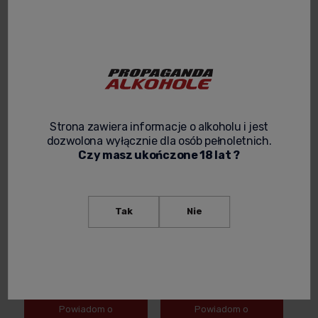
2 199,00 zł
299,00 zł
-
+
Powiadom o
dostępności
Strona zawiera informacje o alkoholu i jest
dozwolona wyłącznie dla osób pełnoletnich.
Czy masz ukończone 18 lat ?
Tak
Nie
RUSSIAN STANDARD
GREY GOOSE IMPORTED
ORIGINAL VODKA 3,0L
VODKA 1,5L
399,00 zł
489,00 zł
Powiadom o
Powiadom o