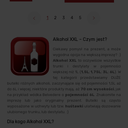
1
2
3
4
5
Alkohol XXL – Czym jest?
Ciekawy pomysł na prezent, a może
wygodna opcja na większą imprezę? :)
Alkohol XXL
to oczywiście wszystkie
trunki i destylaty w pojemności
większej niż 1L (
1,5L
;
1,75L
;
3L
;
6L
). W
tej kategorii przedstawiamy DUŻE
butelki różnych alkoholi, zaczynające się od pojemności 1,5L aż
do 6L i więcej. niektóre produkty mają, aż
70 cm wysokości
, jak
na przykład wódka Belvedere o
pojemności 6L
. Znakomite na
imprezę lub jako oryginalny prezent. Butelki są często
wyposażone w uchwyty lub tzw.
huśtawki
ułatwiają dozowanie
ulubionego trunku, lub destylatu. :)
Dla kogo Alkohol XXL?