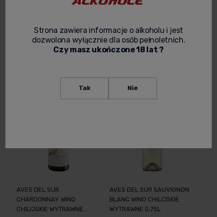
AVES DEL SUR CABERNET
AVES DEL SUR CARMENERE
SAUVIGNON WINO
WINO CHILIJSKIE WYTRAWNE
CHILIJSKIE WYTRAWNE
0,75L
Strona zawiera informacje o alkoholu i jest
0,75L
dozwolona wyłącznie dla osób pełnoletnich.
34,99 zł
34,99 zł
Czy masz ukończone 18 lat ?
-
+
-
+
Tak
Nie
AVES DEL SUR
AVES DEL SUR SAUVIGNON
CHARDONNAY WINO
BLANC WINO CHILIJSKIE
CHILIJSKIE WYTRAWNE
WYTRAWNE 0,75L