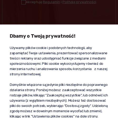
Akceptuję
Regulamin
i
Politykę prywatności
.
Dbamy o Twoją prywatność!
Kontakt
Używamy plików cookie i podobnych technologii, aby
+48 603 610 870
zapamiętać Twoje ustawienia, prezentować spersonalizowane
kontakt@propaganda24h.pl
treści i reklamy oraz udostępniać funkcje związane z mediami
społecznościowymi. Pliki cookie wykorzystujemy również do
“Propaganda"
mierzenia ruchu i analizowania sposobu korzystania z naszej
al. Komisji Edukacji Narodowej 51/U5
strony internetowej.
02-797 Warszawa
Pomoc
Domyślnie włączone są jedynie pliki niezbędne do poprawnego
działania strony. Poniżej możesz zaakceptować wszystkie
Dostawa
rodzaje plików, klikając “Zaakceptuj wszystkie”, lub odmówić ich
Moje konto
używania (z wyjątkiem niezbędnych). Możesz też dostosować
pliki do swoich potrzeb, wybierając “Dostosuj zgody”. Udzieloną
O firmie
zgodę możesz w dowolnym momencie wycofać lub zmienić,
klikając w link “Ustawienia plików cookies” na dole strony.