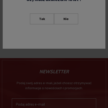
FIREBALL LIKIER
FIREBALL CINNAMON
CYNAMONOWY 0,7L
WHISKY 0,05L (MINI)
Tak
Nie
77,90 zł
18,99 zł
-
+
Powiadom o
dostępności
NEWSLETTER
Podaj swój adres e-mail, jeżeli chcesz otrzymywać
informacje o nowościach i promocjach.