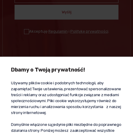
Wyślij
Akceptuję
Regulamin
i
Politykę prywatności
.
Dbamy o Twoją prywatność!
Kontakt
Używamy plików cookie i podobnych technologii, aby
+48 603 610 870
zapamiętać Twoje ustawienia, prezentować spersonalizowane
kontakt@propaganda24h.pl
treści i reklamy oraz udostępniać funkcje związane z mediami
społecznościowymi. Pliki cookie wykorzystujemy również do
“Propaganda"
mierzenia ruchu i analizowania sposobu korzystania z naszej
al. Komisji Edukacji Narodowej 51/U5
strony internetowej.
02-797 Warszawa
Pomoc
Domyślnie włączone są jedynie pliki niezbędne do poprawnego
działania strony. Poniżej możesz zaakceptować wszystkie
Dostawa