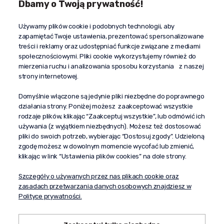
Dbamy o Twoją prywatność!
Kontakt
Używamy plików cookie i podobnych technologii, aby
+48 603 610 870
zapamiętać Twoje ustawienia, prezentować spersonalizowane
kontakt@propaganda24h.pl
treści i reklamy oraz udostępniać funkcje związane z mediami
społecznościowymi. Pliki cookie wykorzystujemy również do
“Propaganda"
mierzenia ruchu i analizowania sposobu korzystania z naszej
al. Komisji Edukacji Narodowej 51/U5
strony internetowej.
02-797 Warszawa
Pomoc
Domyślnie włączone są jedynie pliki niezbędne do poprawnego
działania strony. Poniżej możesz zaakceptować wszystkie
Dostawa
rodzaje plików, klikając “Zaakceptuj wszystkie”, lub odmówić ich
Moje konto
używania (z wyjątkiem niezbędnych). Możesz też dostosować
pliki do swoich potrzeb, wybierając “Dostosuj zgody”. Udzieloną
O firmie
zgodę możesz w dowolnym momencie wycofać lub zmienić,
klikając w link “Ustawienia plików cookies” na dole strony.
Szczegóły o używanych przez nas plikach cookie oraz
zasadach przetwarzania danych osobowych znajdziesz w
Polityce prywatności.