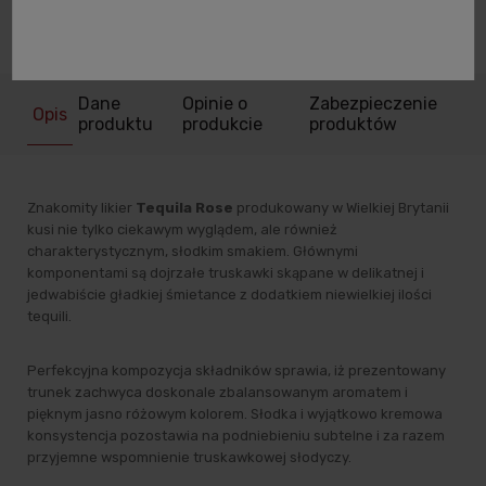
zapytaj o produkt
poleć znajomemu
Dane
Opinie o
Zabezpieczenie
Opis
produktu
produkcie
produktów
Znakomity likier
Tequila Rose
produkowany w Wielkiej Brytanii
kusi nie tylko ciekawym wyglądem, ale również
charakterystycznym, słodkim smakiem. Głównymi
komponentami są dojrzałe truskawki skąpane w delikatnej i
jedwabiście gładkiej śmietance z dodatkiem niewielkiej ilości
tequili.
Perfekcyjna kompozycja składników sprawia, iż prezentowany
trunek zachwyca doskonale zbalansowanym aromatem i
pięknym jasno różowym kolorem. Słodka i wyjątkowo kremowa
konsystencja pozostawia na podniebieniu subtelne i za razem
przyjemne wspomnienie truskawkowej słodyczy.