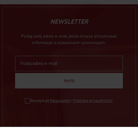
NEWSLETTER
Podaj swój adres e-mail, jeżeli chcesz otrzymywać
informacje o nowościach i promocjach.
Wyślij
Akceptuję
Regulamin
i
Politykę prywatności
.