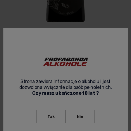
TEQUILA ROSE STRAWBERRY CREAM
LIKIER 0,7L
3.8
Kod produktu:
LIKIER 062
103,00 zł
Cena netto:
83,74 zł
Strona zawiera informacje o alkoholu i jest
dozwolona wyłącznie dla osób pełnoletnich.
Czy masz ukończone 18 lat ?
spodziewana dostawa
Tak
Nie
powiadom o dostępności