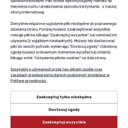
społecznościowymi. Pliki cookie wykorzystujemy również do
“Propaganda"
mierzenia ruchu i analizowania sposobu korzystania z naszej
al. Komisji Edukacji Narodowej 51/U5
strony internetowej.
02-797 Warszawa
Pomoc
Domyślnie włączone są jedynie pliki niezbędne do poprawnego
działania strony. Poniżej możesz zaakceptować wszystkie
Dostawa
rodzaje plików, klikając “Zaakceptuj wszystkie”, lub odmówić ich
Moje konto
używania (z wyjątkiem niezbędnych). Możesz też dostosować
pliki do swoich potrzeb, wybierając “Dostosuj zgody”. Udzieloną
O firmie
zgodę możesz w dowolnym momencie wycofać lub zmienić,
klikając w link “Ustawienia plików cookies” na dole strony.
Szczegóły o używanych przez nas plikach cookie oraz
zasadach przetwarzania danych osobowych znajdziesz w
Polityce prywatności.
Zaakceptuj tylko niezbędne
Dostosuj zgody
Copyright © 2024 propagandaalkohole.pl
Zaakceptuj wszystkie
Shoper.pl
Made with:
by
mamezi.pl