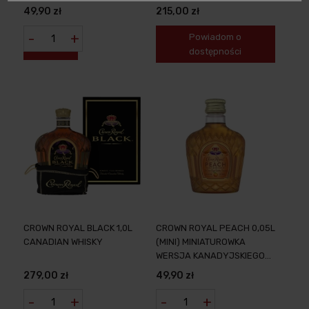
JABŁKOWY NA BAZIE
49,90 zł
215,00 zł
WHISKY
-
+
Powiadom o
dostępności
CROWN ROYAL BLACK 1,0L
CROWN ROYAL PEACH 0,05L
CANADIAN WHISKY
(MINI) MINIATUROWKA
WERSJA KANADYJSKIEGO
LIKIERU BRZOSKWINIOWEGO
279,00 zł
49,90 zł
-
+
-
+