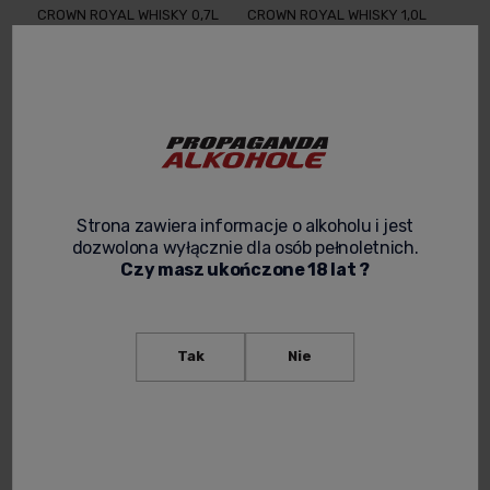
CROWN ROYAL WHISKY 0,7L
CROWN ROYAL WHISKY 1,0L
+ KARTONIK CANADIAN
+ KARTONIK CANADIAN
WHISKY
WHISKY
139,00 zł
239,00 zł
-
+
Powiadom o
dostępności
Strona zawiera informacje o alkoholu i jest
dozwolona wyłącznie dla osób pełnoletnich.
Czy masz ukończone 18 lat ?
Tak
Nie
CROWN ROYAL APPLE 0,05L
CROWN ROYAL APPLE 1,0L +
(MINI) MINIATUROWY
KARTONIK
KANADYJSKI LIKIER