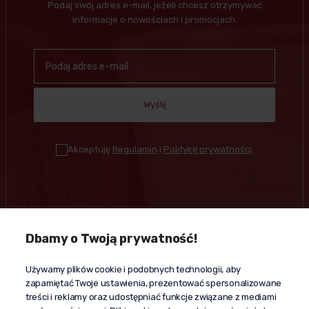
Podaj swój adres e-mail, jeżeli chcesz otrzymywać
informacje o nowościach i promocjach.
Wyślij
Akceptuję
Regulamin
i
Politykę prywatności
.
Dbamy o Twoją prywatność!
Kontakt
Używamy plików cookie i podobnych technologii, aby
+48 603 610 870
zapamiętać Twoje ustawienia, prezentować spersonalizowane
kontakt@propaganda24h.pl
treści i reklamy oraz udostępniać funkcje związane z mediami