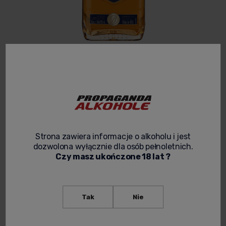
BALLANTINES 12YO BLENDED WHISKY
0,7L
3.7
Kod produktu:
WHISKY 036
102,99 zł
Cena netto:
83,73 zł
Strona zawiera informacje o alkoholu i jest
dozwolona wyłącznie dla osób pełnoletnich.
Czy masz ukończone 18 lat ?
spodziewana dostawa
Tak
Nie
powiadom o dostępności