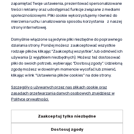
zapamiętać Twoje ustawienia, prezentować spersonalizowane
kontakt@propaganda24h.pl
treści i reklamy oraz udostępniać funkcje związane z mediami
społecznościowymi. Pliki cookie wykorzystujemy również do
“Propaganda"
mierzenia ruchu i analizowania sposobu korzystania z naszej
al. Komisji Edukacji Narodowej 51/U5
strony internetowej.
02-797 Warszawa
Pomoc
Domyślnie włączone są jedynie pliki niezbędne do poprawnego
działania strony. Poniżej możesz zaakceptować wszystkie
Dostawa
rodzaje plików, klikając “Zaakceptuj wszystkie”, lub odmówić ich
Moje konto
używania (z wyjątkiem niezbędnych). Możesz też dostosować
pliki do swoich potrzeb, wybierając “Dostosuj zgody”. Udzieloną
O firmie
zgodę możesz w dowolnym momencie wycofać lub zmienić,
klikając w link “Ustawienia plików cookies” na dole strony.
Szczegóły o używanych przez nas plikach cookie oraz
zasadach przetwarzania danych osobowych znajdziesz w
Polityce prywatności.
Zaakceptuj tylko niezbędne
Dostosuj zgody