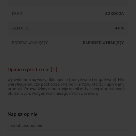
KRAJ
SZKOCJA
ALKOHOL
40%
RODZAJ WHISK(E)Y
BLENDED WHISK(E)Y
Opinie o produkcie (0)
Wyświetlane są wszystkie opinie (pozytywne i negatywne). Nie
weryfikujemy, czy pochodzą one od klientów, którzy kupili dany
produkt. Prowadzimy moderację opinii dotyczącą sformułowań
obraźliwych, wulgarnych, niezgodnych z prawdą.
Napisz opinię
Imię lub pseudonim