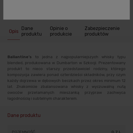
zapytaj o produkt
poleć znajomemu
Dane
Opinie o
Zabezpieczenie
Opis
produktu
produkcie
produktów
Ballantine’s
to jedna z najpopularniejszych whisky typu
blended, produkowana w Dumbarton w Szkocji. Prezentowany
produkt to nieco starszy przedstawiciel rodziny, którego
kompozycja zawiera ponad czterdzieści składników, przy czym
każdy dojrzewa w dębowych beczkach przez okres minimum 12
lat. Znakomicie zbalansowana whisky z wyczuwalną nutą
owoców przełamanych mieszanką przypraw zachwyca
łagodnością i subtelnym charakterem.
Dane produktu
POJEMNOŚĆ
0,7 L