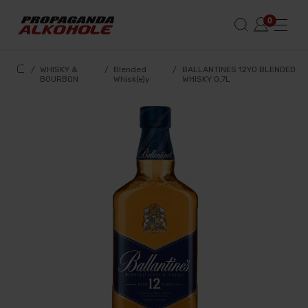
/
WHISKY &
/
Blended
/
BALLANTINES 12YO BLENDED
BOURBON
Whisk(e)y
WHISKY 0,7L