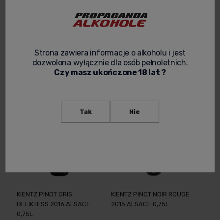
KIENTZ GEWURZTRAMINER
KIENTZ MUSCAT 2014 LA
LA METZIG ALSACE 2017
METZIG ALSACE 0,75L
0,75L
78,99 zł
69,00 zł
Strona zawiera informacje o alkoholu i jest
Powiadom o
Powiadom o
dozwolona wyłącznie dla osób pełnoletnich.
dostępności
dostępności
Czy masz ukończone 18 lat ?
Tak
Nie
KIENTZ PINOT GRIS
KIENTZ PINOT NOIR ROUGE
DELIKTESS 2016 ALSACE
2015 ALSACE 0,75L
0,75L