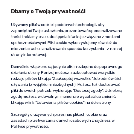
Dbamy o Twoją prywatność!
Kontakt
Używamy plików cookie i podobnych technologii, aby
+48 603 610 870
zapamiętać Twoje ustawienia, prezentować spersonalizowane
kontakt@propaganda24h.pl
treści i reklamy oraz udostępniać funkcje związane z mediami
społecznościowymi. Pliki cookie wykorzystujemy również do
“Propaganda"
mierzenia ruchu i analizowania sposobu korzystania z naszej
al. Komisji Edukacji Narodowej 51/U5
strony internetowej.
02-797 Warszawa
Pomoc
Domyślnie włączone są jedynie pliki niezbędne do poprawnego
działania strony. Poniżej możesz zaakceptować wszystkie
Dostawa
rodzaje plików, klikając “Zaakceptuj wszystkie”, lub odmówić ich
Moje konto
używania (z wyjątkiem niezbędnych). Możesz też dostosować
pliki do swoich potrzeb, wybierając “Dostosuj zgody”. Udzieloną
O firmie
zgodę możesz w dowolnym momencie wycofać lub zmienić,
klikając w link “Ustawienia plików cookies” na dole strony.
Szczegóły o używanych przez nas plikach cookie oraz
zasadach przetwarzania danych osobowych znajdziesz w
Polityce prywatności.