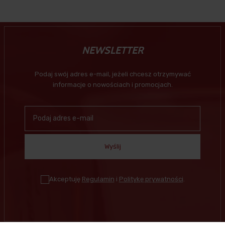
NEWSLETTER
Podaj swój adres e-mail, jeżeli chcesz otrzymywać
informacje o nowościach i promocjach.
Wyślij
Akceptuję
Regulamin
i
Politykę prywatności
.