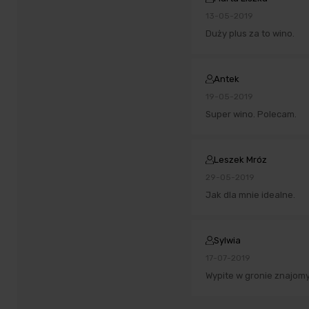
13-05-2019
Duży plus za to wino.
Antek
19-05-2019
Super wino. Polecam.
Leszek Mróz
29-05-2019
Jak dla mnie idealne.
Sylwia
17-07-2019
Wypite w gronie znajomyc