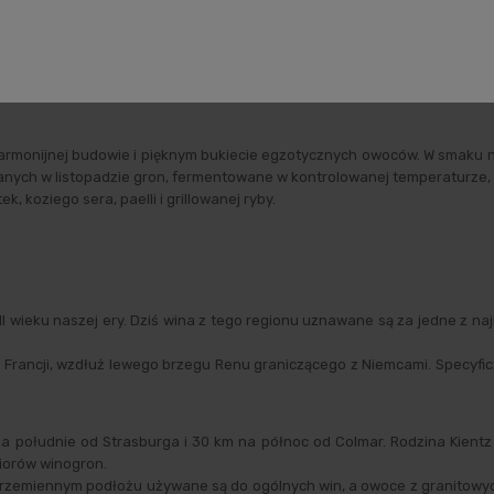
ane produktu
Opinie o produkcie
Zabezpieczenie pr
armonijnej budowie i pięknym bukiecie egzotycznych owoców. W smaku na
ieranych w listopadzie gron, fermentowane w kontrolowanej temperaturze, 
koziego sera, paelli i grillowanej ryby.
 wieku naszej ery. Dziś wina z tego regionu uznawane są za jedne z na
j Francji, wzdłuż lewego brzegu Renu graniczącego z Niemcami. Specyfi
 na południe od Strasburga i 30 km na północ od Colmar. Rodzina Kientz
biorów winogron.
krzemiennym podłożu używane są do ogólnych win, a owoce z granitowyc