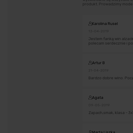
produkt. Prowadzimy moder
Karolina Rusel
13-04-2019
Jestem fanką win alzacki
polecam serdecznie i p
Artur B
21-04-2019
Bardzo dobre wino. Pocz
Agata
09-05-2019
Zapach,smak, klasa - 3x
Marta Liszka