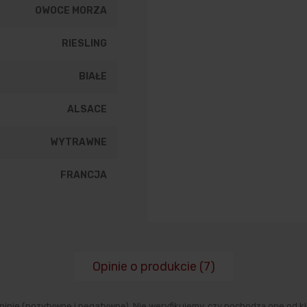
OWOCE MORZA
RIESLING
BIAŁE
ALSACE
WYTRAWNE
FRANCJA
Opinie o produkcie (7)
inie (pozytywne i negatywne). Nie weryfikujemy, czy pochodzą one od kli