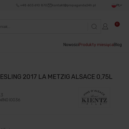
+48 603 610 870
kontakt@propaganda24h.pl
PL
0
Nowości
Produkty miesiąca
Blog
IESLING 2017 LA METZIG ALSACE 0,75L
.3
WINO I0036