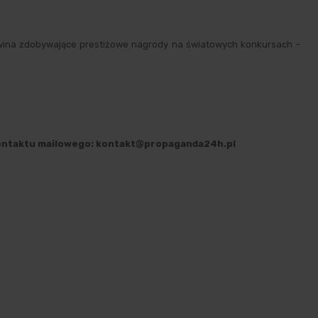
e wina zdobywające prestiżowe nagrody na światowych konkursach –
kontaktu mailowego: kontakt@propaganda24h.pl