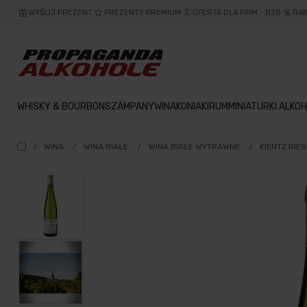
WYŚLIJ PREZENT
PREZENTY PREMIUM
OFERTA DLA FIRM - B2B
RA
WHISKY & BOURBON
SZAMPANY
WINA
KONIAKI
RUM
MINIATURKI ALKOH
/
WINA
/
WINA BIAŁE
/
WINA BIAŁE WYTRAWNE
/
KIENTZ RIE