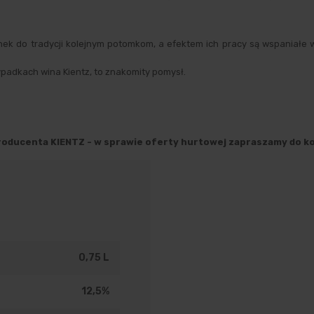
nek do tradycji kolejnym potomkom, a efektem ich pracy są wspaniał
zypadkach wina Kientz, to znakomity pomysł.
oducenta KIENTZ - w sprawie oferty hurtowej zapraszamy do 
0,75 L
12,5%