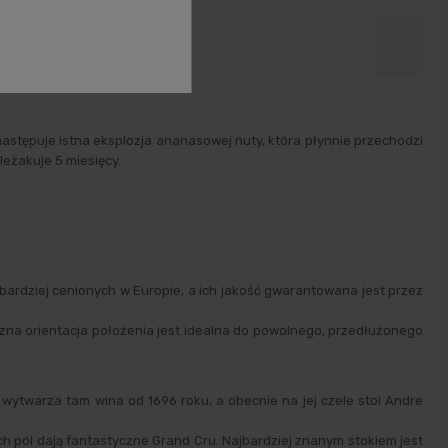
oduktów
stępuje istna eksplozja ananasowej nuty, która płynnie przechodzi
leżakuje 5 miesięcy.
jbardziej cenionych w Europie, a ich jakość gwarantowana jest przez
czna orientacja położenia jest idealna do powolnego, przedłużonego
 wytwarza tam wina od 1696 roku, a obecnie na jej czele stoi Andre
h pól dają fantastyczne Grand Cru. Najbardziej znanym stokiem jest