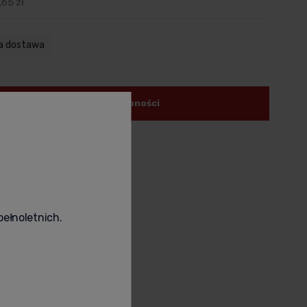
,65 zł
a dostawa
powiadom o dostępności
odukt
poleć znajomemu
pełnoletnich.