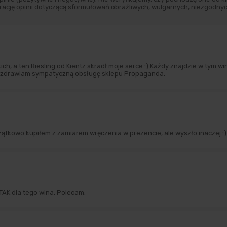
ację opinii dotyczącą sformułowań obraźliwych, wulgarnych, niezgodnyc
ch, a ten Riesling od Kientz skradł moje serce :) Każdy znajdzie w tym win
ozdrawiam sympatyczną obsługę sklepu Propaganda.
ątkowo kupiłem z zamiarem wręczenia w prezencie, ale wyszło inaczej :) 
TAK dla tego wina. Polecam.