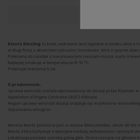
Opis
D
Kientz Riesling
to białe, wytrawne lecz łagodne w smaku wino o h
w długi finisz z akcentami cytrusów i brzoskwini. Wino z ręcznie zb
Polecamy do sałatek z marynowanymi owocami morza, sushi, krewetek, 
Najlepiej smakuje w temperaturze 8-10 °C.
Potencjał starzenia 5 lat.
O producencie.
Uprawa winorośli została wprowadzona do Alzacji przez Rzymian w II
Appelation d’Origine Controlee (AOC) d’Alsace.
Region uprawy winorośli Alzacji znajduje się w północno-wschodnie
dojrzewania winogron.
Winnica Kientz położona jest w wiosce Blienschwiller, około 40 km
Kientz, który kultywuje tradycyjne metody wytwarzania i ręcznych z
Lokalizacja posiada szeroką gamę gleb. Grona rosnące na gliniano 