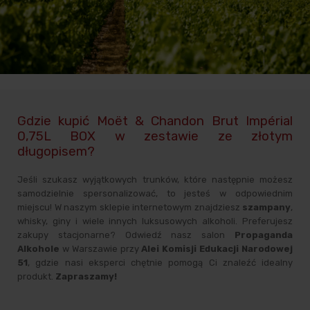
Gdzie kupić Moët & Chandon Brut Impérial
0,75L BOX w zestawie ze złotym
długopisem?
Jeśli szukasz wyjątkowych trunków, które następnie możesz
samodzielnie spersonalizować, to jesteś w odpowiednim
miejscu! W naszym sklepie internetowym znajdziesz
szampany
,
whisky, giny i wiele innych luksusowych alkoholi. Preferujesz
zakupy stacjonarne? Odwiedź nasz salon
Propaganda
Alkohole
w Warszawie przy
Alei Komisji Edukacji Narodowej
51
, gdzie nasi eksperci chętnie pomogą Ci znaleźć idealny
produkt.
Zapraszamy!