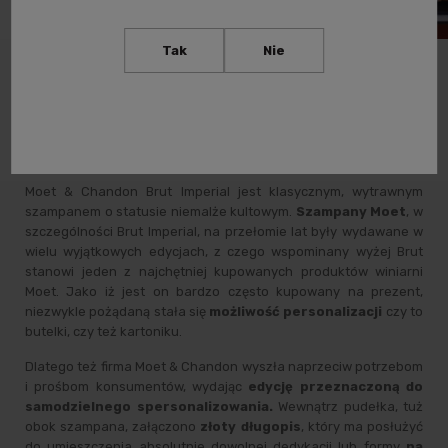
Tak
Nie
Moët & Chandon Brut Impérial 0,75L BOX +
Złoty Długopis – Przeznaczona do
personalizacji edycja limitowana kultowego
szampana.
Moet & Chandon Brut Imperial jest klasycznym, wytrawnym
szampanem o statusie niemalże kultowym.
Szampany Moet
, w
szczególności Brut Imperial, na przełomie lat były wydawane w
wielu wyjątkowych edycjach, z czego wspominany wyżej Brut
stanowi jeden z najchętniej kupowanych produktów winiarni
Moet. Jako iż jest on bardzo często kupowany na prezent,
niezwykle pożądaną stała się
możliwość personalizacji
czy to
butelki, czy też kartoniku.
Dlatego też firma Moet & Chandon wyszła naprzeciw potrzebom
i prośbom konsumentów, wydając
edycję przeznaczoną do
samodzielnego spersonalizowania.
Wewnątrz pudełka, tuż
obok szampana, załączono
złoty długopis
, który ma posłużyć
do umieszczenia absolutnie dowolnej dedykacji lub formy
na