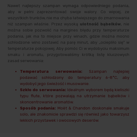
Nawet najlepszy szampan wymaga odpowiedniego podania,
aby w pełni zaprezentować swoje walory. Co więcej, ze
wszystkich trunków, nie ma chyba łatwiejszego do zmarnowania
niż szampan właśnie. Przez wysoką
ulotność bąbelków
, nie
można sobie pozwolić na margines błędu przy temperaturze
podania, jak ma to miejsce przy winach, gdzie można mocno
schłodzone wino zostawić na parę minut, aby „ociepliło się” w
temperaturze pokojowej. Aby pomóc Ci w wydobyciu maksimum
smaku i aromatu, przygotowaliśmy krótką listę kluczowych
zasad serwowania:
Temperatura serwowania:
Szampan najlepiej
podawać schłodzony do temperatury 6-8°C, aby
wydobyć jego świeżość i musowanie.
Szkło do serwowania:
Idealnym wyborem będą kieliszki
typu flute, które pozwalają na utrzymanie bąbelków i
skoncentrowanie aromatów.
Sposób podania:
Moët & Chandon doskonale smakuje
solo, ale znakomicie sprawdzi się również jako towarzysz
lekkich przystawek i owocowych deserów.