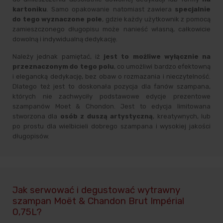
kartoniku
. Samo opakowanie natomiast zawiera
specjalnie
do tego wyznaczone pole
, gdzie każdy użytkownik z pomocą
zamieszczonego długopisu może nanieść własną, całkowicie
dowolną i indywidualną dedykację.
Należy jednak pamiętać, iż
jest to możliwe wyłącznie na
przeznaczonym do tego polu
, co umożliwi bardzo efektowną
i elegancką dedykację, bez obaw o rozmazania i nieczytelność.
Dlatego też jest to doskonała pozycja dla fanów szampana,
których nie zachwyciły podstawowe edycje prezentowe
szampanów Moet & Chondon. Jest to edycja limitowana
stworzona dla
osób z duszą artystyczną
, kreatywnych, lub
po prostu dla wielbicieli dobrego szampana i wysokiej jakości
długopisów.
Jak serwować i degustować wytrawny
szampan Moët & Chandon Brut Impérial
0,75L?