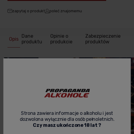
zapytaj o produkt
poleć znajomemu
Dane
Opinie o
Zabezpieczenie
Opis
produktu
produkcie
produktów
Strona zawiera informacje o alkoholu i jest
dozwolona wyłącznie dla osób pełnoletnich.
Czy masz ukończone 18 lat ?