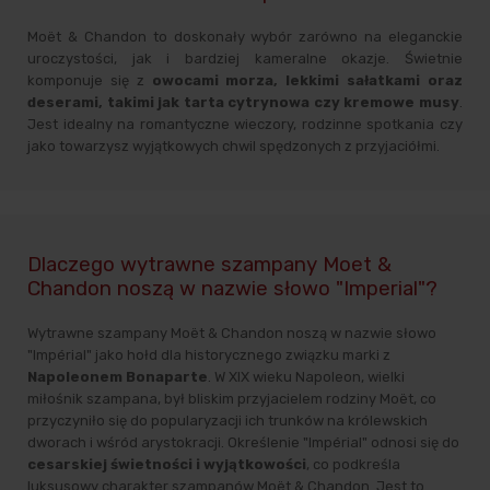
Moët & Chandon to doskonały wybór zarówno na eleganckie
uroczystości, jak i bardziej kameralne okazje. Świetnie
komponuje się z
owocami morza, lekkimi sałatkami oraz
deserami, takimi jak tarta cytrynowa czy kremowe musy
.
Jest idealny na romantyczne wieczory, rodzinne spotkania czy
jako towarzysz wyjątkowych chwil spędzonych z przyjaciółmi.
Dlaczego wytrawne szampany Moet &
Chandon noszą w nazwie słowo "Imperial"?
Wytrawne szampany Moët & Chandon noszą w nazwie słowo
"Impérial" jako hołd dla historycznego związku marki z
Napoleonem Bonaparte
. W XIX wieku Napoleon, wielki
miłośnik szampana, był bliskim przyjacielem rodziny Moët, co
przyczyniło się do popularyzacji ich trunków na królewskich
dworach i wśród arystokracji. Określenie "Impérial" odnosi się do
cesarskiej świetności i wyjątkowości
, co podkreśla
luksusowy charakter szampanów Moët & Chandon. Jest to