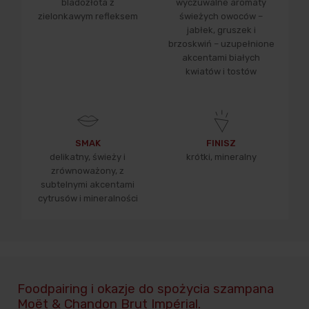
bladozłota z
wyczuwalne aromaty
zielonkawym refleksem
świeżych owoców –
jabłek, gruszek i
brzoskwiń – uzupełnione
akcentami białych
kwiatów i tostów
SMAK
FINISZ
delikatny, świeży i
krótki, mineralny
zrównoważony, z
subtelnymi akcentami
cytrusów i mineralności
Foodpairing i okazje do spożycia szampana
Moët & Chandon Brut Impérial.