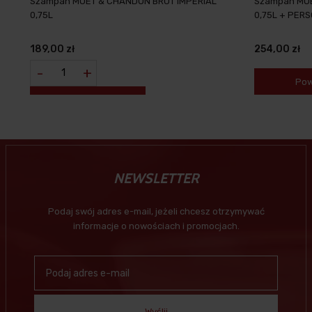
Szampan MOET & CHANDON BRUT IMPERIAL
Szampan MO
0,75L
0,75L + PER
189,00 zł
254,00 zł
-
+
Pow
NEWSLETTER
Podaj swój adres e-mail, jeżeli chcesz otrzymywać
informacje o nowościach i promocjach.
Wyślij