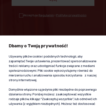
Akceptuję
Regulamin
i
Politykę prywatności
.
Dbamy o Twoją prywatność!
Kontakt
Używamy plików cookie i podobnych technologii, aby
+48 603 610 870
zapamiętać Twoje ustawienia, prezentować spersonalizowane
kontakt@propaganda24h.pl
treści i reklamy oraz udostępniać funkcje związane z mediami
społecznościowymi. Pliki cookie wykorzystujemy również do
“Propaganda"
mierzenia ruchu i analizowania sposobu korzystania z naszej
al. Komisji Edukacji Narodowej 51/U5
strony internetowej.
02-797 Warszawa
Pomoc
Domyślnie włączone są jedynie pliki niezbędne do poprawnego
działania strony. Poniżej możesz zaakceptować wszystkie
Dostawa
rodzaje plików, klikając “Zaakceptuj wszystkie”, lub odmówić ich
Moje konto
używania (z wyjątkiem niezbędnych). Możesz też dostosować