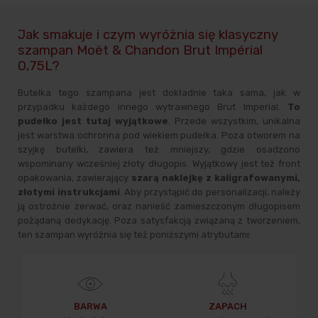
Jak smakuje i czym wyróżnia się klasyczny
szampan Moët & Chandon Brut Impérial
0,75L?
Butelka tego szampana jest dokładnie taka sama, jak w
przypadku każdego innego wytrawnego Brut Imperial.
To
pudełko jest tutaj wyjątkowe
. Przede wszystkim, unikalna
jest warstwa ochronna pod wiekiem pudełka. Poza otworem na
szyjkę butelki, zawiera też mniejszy, gdzie osadzono
wspominany wcześniej złoty długopis. Wyjątkowy jest też front
opakowania, zawierający
szarą naklejkę z kaligrafowanymi,
złotymi instrukcjami
. Aby przystąpić do personalizacji, należy
ją ostrożnie zerwać, oraz nanieść zamieszczonym długopisem
pożądaną dedykację. Poza satysfakcją związaną z tworzeniem,
ten szampan wyróżnia się też poniższymi atrybutami:
BARWA
ZAPACH