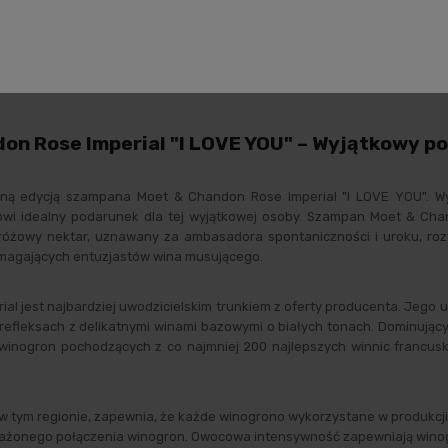
ane produktu
Opinie o produkcie
Zabezpieczenie pr
n Rose Imperial "I LOVE YOU" – Wyjątkowy pod
waną edycją szampana Moet & Chandon Rose Imperial "I LOVE YOU". W
nowi idealny podarunek dla tej wyjątkowej osoby. Szampan Moet & Ch
óżowy nektar, uznawany za ambasadora spontaniczności i uroku, rozt
magających entuzjastów wina musującego.
l jest najbardziej uwodzicielskim trunkiem z oferty producenta. Jego 
leksach z delikatnymi winami bazowymi o białych tonach. Dominujący a
inogron pochodzących z co najmniej 200 najlepszych winnic francuski
tym regionie, zapewnia, że każde winogrono wykorzystane w produkcji
żonego połączenia winogron. Owocowa intensywność zapewniają winogro