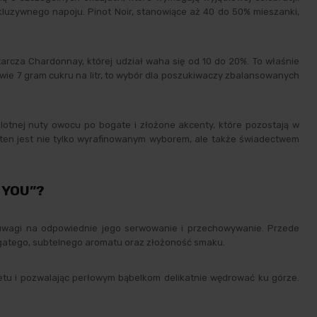
kluzywnego napoju. Pinot Noir, stanowiące aż 40 do 50% mieszanki,
arcza Chardonnay, której udział waha się od 10 do 20%. To właśnie
wie 7 gram cukru na litr, to wybór dla poszukiwaczy zbalansowanych
otnej nuty owocu po bogate i złożone akcenty, które pozostają w
ten jest nie tylko wyrafinowanym wyborem, ale także świadectwem
 YOU”?
 uwagi na odpowiednie jego serwowanie i przechowywanie. Przede
ogatego, subtelnego aromatu oraz złożoność smaku.
etu i pozwalając perłowym bąbelkom delikatnie wędrować ku górze.