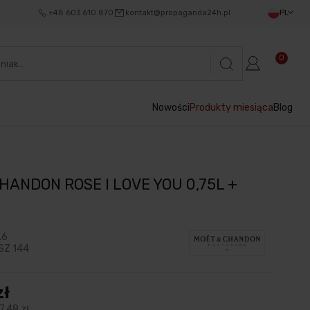
+48 603 610 870
kontakt@propaganda24h.pl
PL
0
Nowości
Produkty miesiąca
Blog
HANDON ROSE I LOVE YOU 0,75L +
.6
SZ 144
zł
7,48 zł