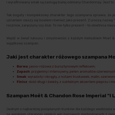
i wyrafinowany smak są zasługą białej odmiany Chardonnay. Jest to 
Tak bogaty i kompleksowy charakter tego szampana sprawia, że je
uznaniem cieszy się bowiem również jako prezent. Z uroczą nazwą 
rocznice, zaręczyny czy ślub. To nie tylko prezent – to obietnica ni
Wejdź w świat luksusu i zmysłowości z każdym kieliszkiem Moet & 
wyjątkowy szampan.
Jaki jest charakter różowego szampana Mo
Barwa
: jasno-różowa z bursztynowym refleksem;
Zapach
: przyjemny i intensywny, pełen aromatów czerwonych 
Smak
: wyrazisty i okrągły, z nutami truskawek, malin, czerw
Finisz
: dość długi i świeży, z subtelnym akcentem pieprzu i mię
Szampan Moët & Chandon Rose Imperial "I L
Jednym z najbardziej pożądanych trunków dla każdego wielbiciela 
są wynikiem starannej selekcji win bazowych pochodzących z ren