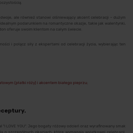
oczystością.
woje, ale również stanowi olśniewający akcent celebracji – dużym
idealnym podarunkiem na romantyczne okazje, takie jak walentynki,
ndon oferuje swoim klientom na całym świecie.
ci i połącz siły z ekspertami od celebracji życia, wybierając ten
atowym (płatki róży) i akcentem białego pieprzu;
eceptury.
al "I LOVE YOU". Jego bogaty różowy odcień oraz wyrafinowany smak
 o szczególnych okazjach, które wymagają wyjątkowej celebracji.