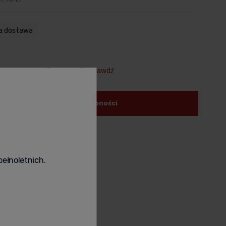
a dostawa
uj na prezent (+39,00 zł)
Sprawdź
powiadom o dostępności
odukt
poleć znajomemu
pełnoletnich.