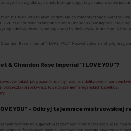
rzeczywiście wyjątkowy trunek, którego degustacja sama w sobie jest ur
st on nie tylko wspaniałym dodatkiem do romantycznego wieczoru we d
"I LOVE YOU" butelka szampana Moet & Chandon Rose Imperial staje się 
ezwykłego doświadczenia, pełnego pasji i radości życia, które Moet & Cha
Chandon Rose Imperial "I LOVE YOU". Pozwól sobie na chwilę przyjemnoś
et & Chandon Rose Imperial "I LOVE YOU"?
owoców, takich jak poziomki, maliny i wiśnie, z delikatnym niuansem kwi
onej porzeczki i brzoskwini, z towarzyszeniem eleganckich bąbelków;
ty.
OVE YOU" – Odkryj tajemnice mistrzowskiej r
wyśmienitych win musujących jest szampan Moet & Chandon Rose Imperi
omowanych francuskich winnic. Szampan ten zostaje stworzony z myślą