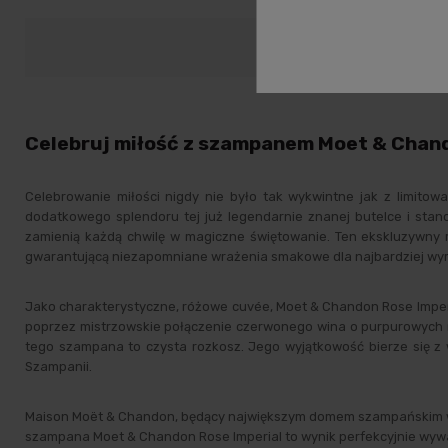
Opis
D
Celebruj miłość z szampanem Moet & Chando
Celebrowanie miłości nigdy nie było tak wykwintne jak z limito
dodatkowego splendoru tej już legendarnie znanej butelce i sta
zamienią każdą chwilę w magiczne świętowanie. Ten ekskluzywny r
gwarantującą niezapomniane wrażenia smakowe dla najbardziej wy
Jako charakterystyczne, różowe cuvée, Moet & Chandon Rose Imperia
poprzez mistrzowskie połączenie czerwonego wina o purpurowych ref
tego szampana to czysta rozkosz. Jego wyjątkowość bierze się z w
Szampanii.
Maison Moët & Chandon, będący największym domem szampańskim w 
szampana Moet & Chandon Rose Imperial to wynik perfekcyjnie wywa