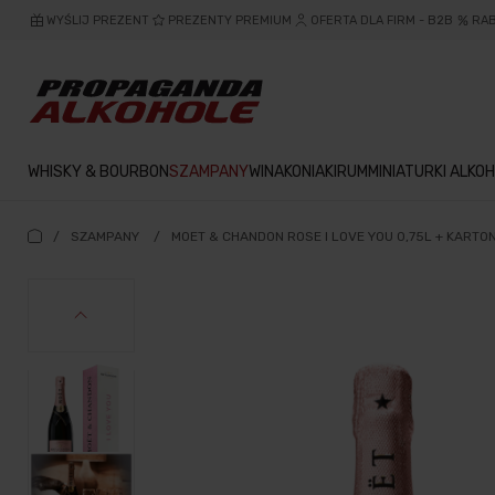
WYŚLIJ PREZENT
PREZENTY PREMIUM
OFERTA DLA FIRM - B2B
RA
WHISKY & BOURBON
SZAMPANY
WINA
KONIAKI
RUM
MINIATURKI ALKOH
/
SZAMPANY
/
MOET & CHANDON ROSE I LOVE YOU 0,75L + KARTO