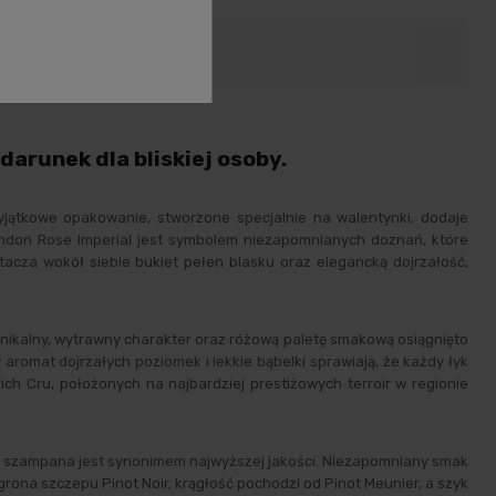
oduktów
arunek dla bliskiej osoby.
yjątkowe opakowanie, stworzone specjalnie na walentynki, dodaje
andon Rose Imperial jest symbolem niezapomnianych doznań, które
acza wokół siebie bukiet pełen blasku oraz elegancką dojrzałość,
unikalny, wytrawny charakter oraz różową paletę smakową osiągnięto
romat dojrzałych poziomek i lekkie bąbelki sprawiają, że każdy łyk
ch Cru, położonych na najbardziej prestiżowych terroir w regionie
 szampana jest synonimem najwyższej jakości. Niezapomniany smak
na szczepu Pinot Noir, krągłość pochodzi od Pinot Meunier, a szyk