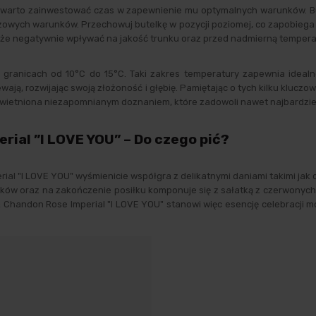
ą warto zainwestować czas w zapewnienie mu optymalnych warunków. 
luczowych warunków. Przechowuj butelkę w pozycji poziomej, co zapobiega
że negatywnie wpływać na jakość trunku oraz przed nadmierną tempera
 granicach od 10°C do 15°C. Taki zakres temperatury zapewnia idea
wają, rozwijając swoją złożoność i głębię. Pamiętając o tych kilku kl
uświetniona niezapomnianym doznaniem, które zadowoli nawet najbardzi
ial ”I LOVE YOU” – Do czego pić?
al "I LOVE YOU" wyśmienicie współgra z delikatnymi daniami takimi jak 
teków oraz na zakończenie posiłku komponuje się z sałatką z czerwon
Chandon Rose Imperial "I LOVE YOU" stanowi więc esencję celebracji 