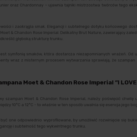
nier oraz Chardonnay – ujawnia tajniki mistrzostwa twórców tego eks
ości i zaokrągla smak. Elegancji i subtelnego dotyku końcowego dost
oet & Chandon Rose Imperial. Delikatny Brut Nature, zawierający zaled
kreślić głęboką strukturę trunku.
jest symfonią smaków, która dostarcza niezapomnianych wrażeń. Od ul
nenty wraz z misternym procesem wytwarzania sprawiają, że szampan 
mpana Moet & Chandon Rose Imperial ”I LOVE
owy szampan Moet & Chandon Rose Imperial, należy poświęcić chwilę
ędzy 10°C a 12°C - to właśnie w ten sposób uwalnia się esencja jego b
yć one odpowiednio wyprofilowane, by umożliwić rozwinięcie się buki
elegancję i subtelność tego wykwintnego trunku.