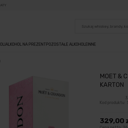
BATY
OLI
ALKOHOL NA PREZENT
POZOSTAŁE ALKOHOLE
INNE
N
MOET & C
KARTON
3
Kod produktu:
329,00 
Cena netto:
26