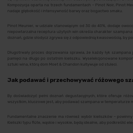
Kompozycja oparta na trzech fundamentach – Pinot Noir, Pinot Meu
nadaje głębokość i intensywność barwy oraz bogactwo smaku.
Pinot Meunier, w udziale stanowiącym od 30 do 40%, dodaje owocow
niepowtarzalna receptura użytych win określa charakter szampana M
doznań, gdzie słodycz zgrywa się z odpowiednią kwasowością, by pod
Długotrwały proces dojrzewania sprawia, że każdy łyk szampana 
pamięci na długo po ostatnim kieliszku. Wyselekcjonowane kompo
sztuki wina, którą dom Moet & Chandon kultywuje od stuleci.
Jak podawać i przechowywać różowego sza
By doświadczyć pełni doznań degustacyjnych, które oferuje róż
wszystkim, kluczowe jest, aby podawać szampana w temperaturze mi
Fundamentalne znaczenie ma również wybór kieliszków – powinny b
Kieliszki typu flûte, wąskie i wysokie, będą idealne, aby podkreślić 