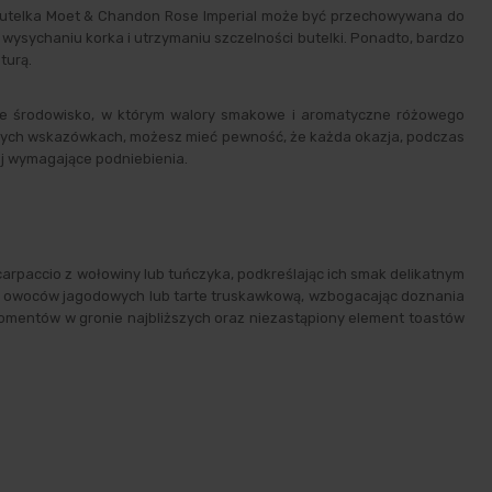
Butelka Moet & Chandon Rose Imperial może być przechowywana do
 wysychaniu korka i utrzymaniu szczelności butelki. Ponadto, bardzo
turą.
lne środowisko, w którym walory smakowe i aromatyczne różowego
uczowych wskazówkach, możesz mieć pewność, że każda okazja, podczas
ej wymagające podniebienia.
carpaccio z wołowiny lub tuńczyka, podkreślając ich smak delikatnym
ych owoców jagodowych lub tarte truskawkową, wzbogacając doznania
momentów w gronie najbliższych oraz niezastąpiony element toastów