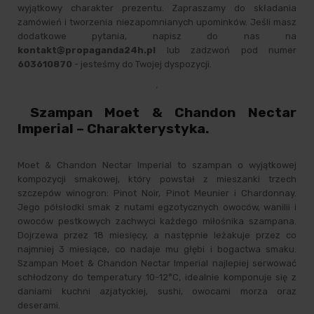
wyjątkowy charakter prezentu. Zapraszamy do składania
zamówień i tworzenia niezapomnianych upominków. Jeśli masz
dodatkowe pytania, napisz do nas na
kontakt@propaganda24h.pl
lub zadzwoń pod numer
603610870
- jesteśmy do Twojej dyspozycji.
Szampan Moet & Chandon Nectar
Imperial – Charakterystyka.
Moet & Chandon Nectar Imperial to szampan o wyjątkowej
kompozycji smakowej, który powstał z mieszanki trzech
szczepów winogron: Pinot Noir, Pinot Meunier i Chardonnay.
Jego półsłodki smak z nutami egzotycznych owoców, wanilii i
owoców pestkowych zachwyci każdego miłośnika szampana.
Dojrzewa przez 18 miesięcy, a następnie leżakuje przez co
najmniej 3 miesiące, co nadaje mu głębi i bogactwa smaku.
Szampan Moet & Chandon Nectar Imperial najlepiej serwować
schłodzony do temperatury 10-12°C, idealnie komponuje się z
daniami kuchni azjatyckiej, sushi, owocami morza oraz
deserami.