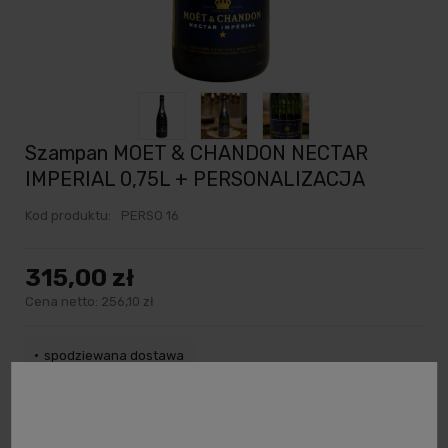
Szampan MOET & CHANDON NECTAR
IMPERIAL 0,75L + PERSONALIZACJA
Kod produktu:
PERSO 16
315,00 zł
Cena netto:
256,10 zł
spodziewana dostawa
powiadom o dostępności