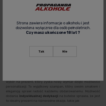
zapytaj o produkt
poleć znajomemu
Strona zawiera informacje o alkoholu i jest
dozwolona wyłącznie dla osób pełnoletnich.
Dane
Opinie o
Zabezpieczenie
Czy masz ukończone 18 lat ?
Opis
produktu
produkcie
produktów
Tak
Nie
Szampan Moet & Chandon Nectar
Imperial - Personalizowany prezent na
każdą okazję.
Szampan Moet & Chandon Nectar Imperial
to doskonały
wybór na prezent, który zyska nowy wymiar dzięki możliwości
personalizacji. To wyjątkowy szampan, który swoim smakiem i
elegancją sprawi radość każdemu obdarowanemu. Możliwość
dodania
indywidualnej dedykacji
na butelce sprawia, że jest
to idealny prezent na różnorodne okazje, takie jak: