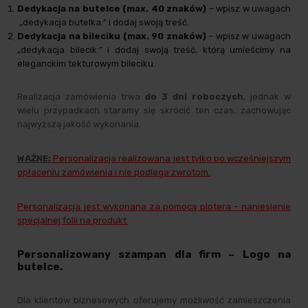
Dedykacja na butelce (max. 40 znaków)
– wpisz w uwagach
„dedykacja butelka:” i dodaj swoją treść.
Dedykacja na bileciku (max. 90 znaków)
– wpisz w uwagach
„dedykacja bilecik:” i dodaj swoją treść, którą umieścimy na
eleganckim tekturowym bileciku.
Realizacja zamówienia trwa
do 3 dni roboczych
, jednak w
wielu przypadkach staramy się skrócić ten czas, zachowując
najwyższą jakość wykonania.
WAŻNE:
Personalizacja realizowana jest tylko po wcześniejszym
opłaceniu zamówienia i nie podlega zwrotom.
Personalizacja jest wykonana za pomocą plotera - naniesienie
specjalnej folii na produkt.
Personalizowany szampan dla firm – Logo na
butelce.
Dla klientów biznesowych oferujemy możliwość zamieszczenia