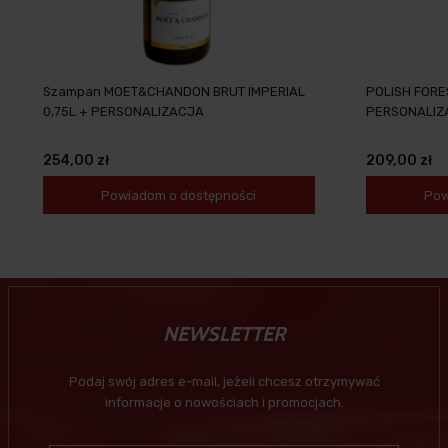
Szampan MOET&CHANDON BRUT IMPERIAL
POLISH FORES
0,75L + PERSONALIZACJA
PERSONALIZ
254,00 zł
209,00 zł
Powiadom o dostępności
Pow
NEWSLETTER
Podaj swój adres e-mail, jeżeli chcesz otrzymywać
informacje o nowościach i promocjach.