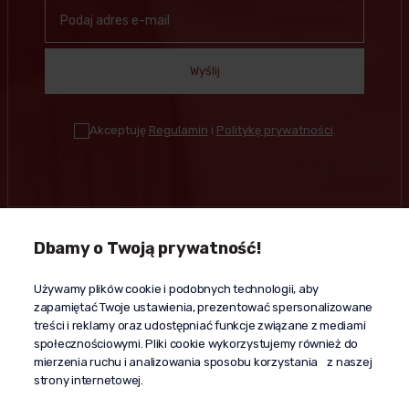
Wyślij
Akceptuję
Regulamin
i
Politykę prywatności
.
Dbamy o Twoją prywatność!
Kontakt
Używamy plików cookie i podobnych technologii, aby
+48 603 610 870
zapamiętać Twoje ustawienia, prezentować spersonalizowane
kontakt@propaganda24h.pl
treści i reklamy oraz udostępniać funkcje związane z mediami
społecznościowymi. Pliki cookie wykorzystujemy również do
“Propaganda"
mierzenia ruchu i analizowania sposobu korzystania z naszej
al. Komisji Edukacji Narodowej 51/U5
strony internetowej.
02-797 Warszawa