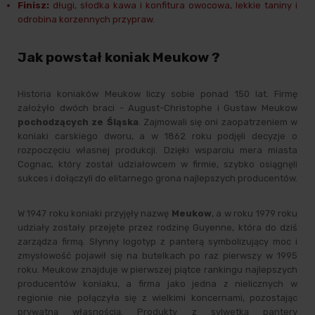
Finisz:
długi, słodka kawa i konfitura owocowa, lekkie taniny i
odrobina korzennych przypraw.
Jak powstał koniak Meukow ?
Historia koniaków Meukow liczy sobie ponad 150 lat. Firmę
założyło dwóch braci - August-Christophe i Gustaw Meukow
pochodzących ze Śląska
. Zajmowali się oni zaopatrzeniem w
koniaki carskiego dworu, a w 1862 roku podjęli decyzje o
rozpoczęciu własnej produkcji. Dzięki wsparciu mera miasta
Cognac, który został udziałowcem w firmie, szybko osiągnęli
sukces i dołączyli do elitarnego grona najlepszych producentów.
W 1947 roku
koniaki
przyjęły nazwę
Meukow
, a w roku 1979 roku
udziały zostały przejęte przez rodzinę Guyenne, która do dziś
zarządza firmą. Słynny logotyp z panterą symbolizujący moc i
zmysłowość pojawił się na butelkach po raz pierwszy w 1995
roku. Meukow znajduje w pierwszej piątce rankingu najlepszych
producentów koniaku, a firma jako jedna z nielicznych w
regionie nie połączyła się z wielkimi koncernami, pozostając
prywatną własnością. Produkty z sylwetką pantery