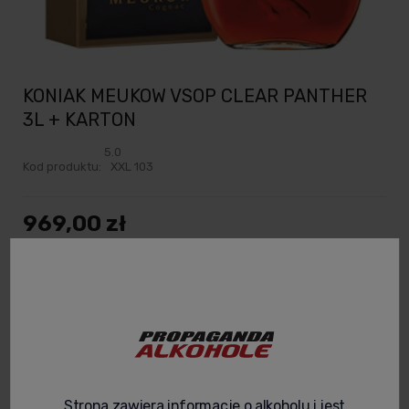
KONIAK MEUKOW VSOP CLEAR PANTHER
3L + KARTON
5.0
Kod produktu:
XXL 103
969,00 zł
Cena netto:
787,80 zł
spodziewana dostawa
powiadom o dostępności
Strona zawiera informacje o alkoholu i jest