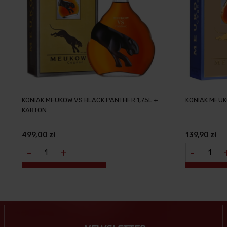
KONIAK MEUKOW VS BLACK PANTHER 1,75L +
KONIAK MEUK
KARTON
499,00 zł
139,90 zł
-
+
-