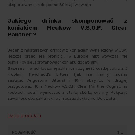
eksportowane są do ponad 80 krajów świata.
Jakiego drinka skomponować z
koniakiem Meukow V.S.O.P. Clear
Panther ?
Jeden z najstarszych drinków z koniakiem wynaleziony w USA,
jeszcze przed erą prohibicji. W Europie nikt wówczas nie
ośmieliłby się „sprofanować” koniaku dodatkami.
Sazerac
– w schłodzonej szklance rozgnieść kostkę cukru z 3
kroplami
Peychaud's Bitters
(jak nie mamy, można
zastąpić
Angostura Bitters
) i 10ml
absyntu
. W drugiej
przygotować 40ml Meukow V.S.O.P. Clear Panther Cognac na
kostkach lodu i wymieszać z otartą skórką cytryny. Połączyć
zawartość obu szklanek i wymieszać dokładnie. Do dzieła !
Dane produktu
POJEMNOŚĆ
3 L