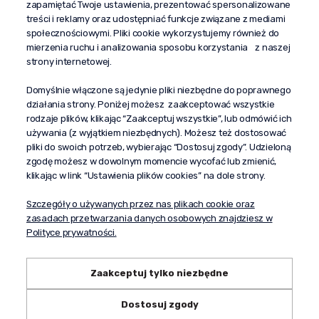
zapamiętać Twoje ustawienia, prezentować spersonalizowane
kontakt@propaganda24h.pl
treści i reklamy oraz udostępniać funkcje związane z mediami
społecznościowymi. Pliki cookie wykorzystujemy również do
“Propaganda"
mierzenia ruchu i analizowania sposobu korzystania z naszej
al. Komisji Edukacji Narodowej 51/U5
strony internetowej.
02-797 Warszawa
Pomoc
Domyślnie włączone są jedynie pliki niezbędne do poprawnego
działania strony. Poniżej możesz zaakceptować wszystkie
Dostawa
rodzaje plików, klikając “Zaakceptuj wszystkie”, lub odmówić ich
Moje konto
używania (z wyjątkiem niezbędnych). Możesz też dostosować
pliki do swoich potrzeb, wybierając “Dostosuj zgody”. Udzieloną
O firmie
zgodę możesz w dowolnym momencie wycofać lub zmienić,
klikając w link “Ustawienia plików cookies” na dole strony.
Szczegóły o używanych przez nas plikach cookie oraz
zasadach przetwarzania danych osobowych znajdziesz w
Polityce prywatności.
Zaakceptuj tylko niezbędne
Dostosuj zgody