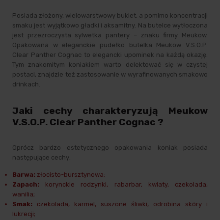
Posiada złożony, wielowarstwowy bukiet, a pomimo koncentracji
smaku jest wyjątkowo gładki i aksamitny. Na butelce wytłoczona
jest przezroczysta sylwetka pantery – znaku firmy Meukow.
Opakowana w eleganckie pudełko butelka Meukow V.S.O.P.
Clear Panther Cognac to elegancki upominek na każdą okazję.
Tym znakomitym koniakiem warto delektować się w czystej
postaci, znajdzie też zastosowanie w wyrafinowanych smakowo
drinkach.
Jaki cechy charakteryzują Meukow
V.S.O.P. Clear Panther Cognac ?
Oprócz bardzo estetycznego opakowania koniak posiada
następujące cechy:
Barwa:
złocisto-bursztynowa;
Zapach:
korynckie rodzynki, rabarbar, kwiaty, czekolada,
wanilia;
Smak:
czekolada, karmel, suszone śliwki, odrobina skóry i
lukrecji;