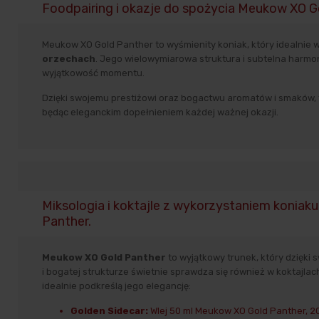
Foodpairing i okazje do spożycia Meukow XO 
Meukow XO Gold Panther to wyśmienity koniak, który idealnie 
orzechach
. Jego wielowymiarowa struktura i subtelna harmon
wyjątkowość momentu.
Dzięki swojemu prestiżowi oraz bogactwu aromatów i smaków, 
będąc eleganckim dopełnieniem każdej ważnej okazji.
Miksologia i koktajle z wykorzystaniem konia
Panther.
Meukow XO Gold Panther
to wyjątkowy trunek, który dzięki
i bogatej strukturze świetnie sprawdza się również w koktajlach.
idealnie podkreślą jego elegancję:
Golden Sidecar:
Wlej 50 ml Meukow XO Gold Panther, 20 