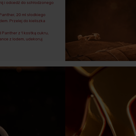
nij i odcedź do schłodzonego
anther, 20 ml słodkiego
em. Przelej do kieliszka
Panther z 1 kostką cukru,
lance z lodem, udekoruj