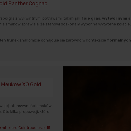
Gold Panther Cognac.
współgra z wykwintnymi potrawami, takimi jak
foie gras
,
wytwornymi
s
ia smaków sprawiają, że stanowi doskonały wybór na wytworne kolacje, b
ten trunek znakomicie odnajduje się zarówno w kontekście
formalnych
ku Meukow XO Gold
 swojej intensywności smaków
 Oto kilka propozycji, które
ml likieru Cointreau oraz 15