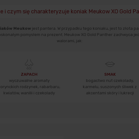
e i czym się charakteryzuje koniak Meukow XO Gold Pa
iaków Meukow
jest pantera. W przypadku tego koniaku, jest to złota pan
doskonałym pomysłem na prezent. Meukow XO Gold Panther zachwyca jed
walorami, jak:
ZAPACH
SMAK
wyczuwalne aromaty
bogactwo nut czekolady,
korynckich rodzynek, rabarbaru,
karmelu, suszonych śliwek z
kwiatów, wanilii i czekolady
akcentami skóry i lukrecji