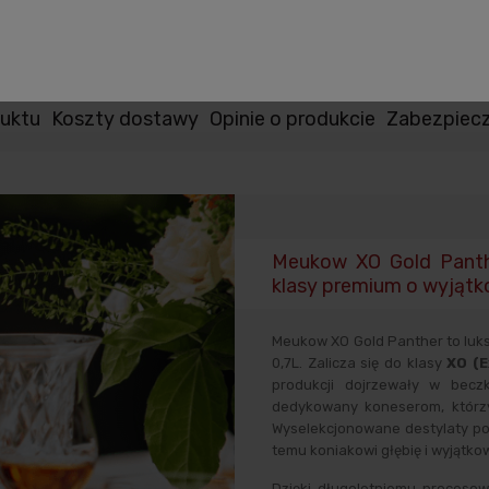
uktu
Koszty dostawy
Opinie o produkcie
Zabezpiec
Meukow XO Gold Panth
klasy premium o wyjątk
Meukow XO Gold Panther to luks
0,7L. Zalicza się do klasy
XO (E
produkcji dojrzewały w bec
dedykowany koneserom, którzy
Wyselekcjonowane destylaty po
temu koniakowi głębię i wyjątk
Dzięki długoletniemu proceso