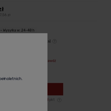
zł
7,56 zł
Wysyłka w: 24-48 h
,00 zł
- Kurier - przelew
(Polska)
y dostawy
Cena nie zawiera ewentualnych
kosztów płatności
uj na prezent (+39,00 zł)
Sprawdź
+
pełnoletnich.
Do koszyka
Zyskujesz:
978
pkt
odukt
poleć znajomemu