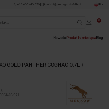
+48 603 610 870
kontakt@propaganda24h.pl
PL
0
Nowości
Produkty miesiąca
Blog
XO GOLD PANTHER COGNAC 0,7L +
.6
COGNAC 071