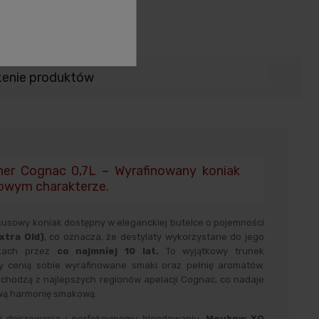
zenie produktów
er Cognac 0,7L – Wyrafinowany koniak
owym charakterze.
usowy koniak dostępny w eleganckiej butelce o pojemności
xtra Old)
, co oznacza, że destylaty wykorzystane do jego
zkach przez
co najmniej 10 lat.
To wyjątkowy trunek
 cenią sobie wyrafinowane smaki oraz pełnię aromatów.
chodzą z najlepszych regionów apelacji Cognac, co nadaje
ową harmonię smakową.
wi dojrzewania i perfekcyjnemu blendowaniu,
Meukow XO