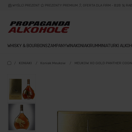
WYŚLIJ PREZENT
PREZENTY PREMIUM
OFERTA DLA FIRM - B2B
RA
WHISKY & BOURBON
SZAMPANY
WINA
KONIAKI
RUM
MINIATURKI ALKOH
/
KONIAKI
/
Koniak Meukow
/
MEUKOW XO GOLD PANTHER COGNA