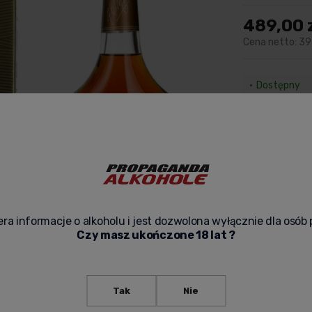
489,00 
Cena netto:
39
Dostępny
Dostawa:
od 29
Sprawdź form
Zapak
-
ra informacje o alkoholu i jest dozwolona wyłącznie dla osób 
Czy masz ukończone 18 lat ?
Tak
Nie
zapytaj o pr