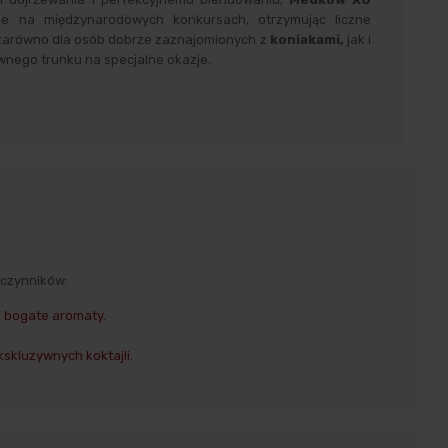
e na międzynarodowych konkursach, otrzymując liczne
 zarówno dla osób dobrze zaznajomionych z
koniakami
,
jak i
wnego trunku na specjalne okazje.
 czynników:
e bogate aromaty.
skluzywnych koktajli.