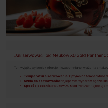
Jak serwować i pić Meukow XO Gold Panther C
Ten wyjątkowy koniak oferuje niezapomniane wrażenia smakow
Temperatura serwowania:
Optymalna temperatura do
Szkło do serwowania:
Najlepszym wyborem będzie kieli
Sposób podania:
Meukow XO Gold Panther najlepiej sma