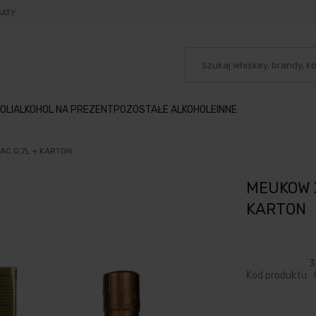
BATY
OLI
ALKOHOL NA PREZENT
POZOSTAŁE ALKOHOLE
INNE
C 0,7L + KARTON
MEUKOW 
KARTON
3
Kod produktu: