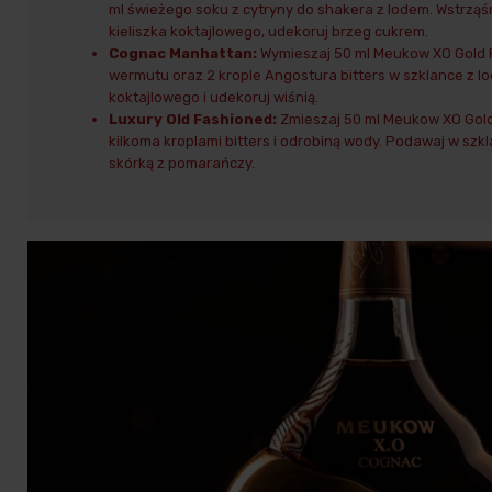
ml świeżego soku z cytryny do shakera z lodem. Wstrząś
kieliszka koktajlowego, udekoruj brzeg cukrem.
Cognac Manhattan:
Wymieszaj 50 ml Meukow XO Gold P
wermutu oraz 2 krople Angostura bitters w szklance z lod
koktajlowego i udekoruj wiśnią.
Luxury Old Fashioned:
Zmieszaj 50 ml Meukow XO Gold 
kilkoma kroplami bitters i odrobiną wody. Podawaj w szk
skórką z pomarańczy.