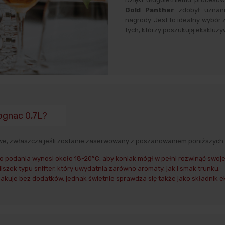
Gold Panther
zdobył uznani
nagrody. Jest to idealny wybór
tych, którzy poszukują ekskluzy
ognac 0,7L?
e, zwłaszcza jeśli zostanie zaserwowany z poszanowaniem poniższych
 podania wynosi około 18-20°C, aby koniak mógł w pełni rozwinąć swoj
szek typu snifter, który uwydatnia zarówno aromaty, jak i smak trunku.
kuje bez dodatków, jednak świetnie sprawdza się także jako składnik ek