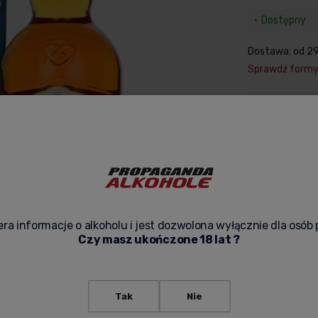
Dostępny
Dostawa:
od 29
Sprawdź form
-
zapytaj o pr
ra informacje o alkoholu i jest dozwolona wyłącznie dla osób 
Czy masz ukończone 18 lat ?
Tak
Nie