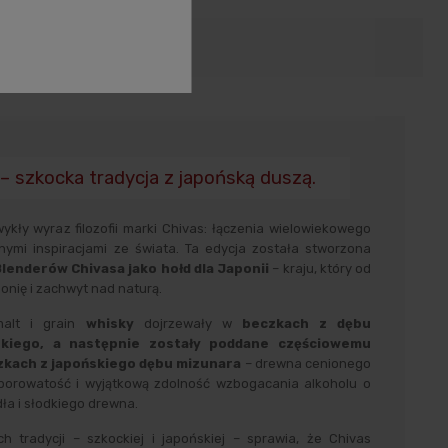
zenie produktów
– szkocka tradycja z japońską duszą.
ykły wyraz filozofii marki Chivas: łączenia wielowiekowego
ymi inspiracjami ze świata. Ta edycja została stworzona
enderów Chivasa jako hołd dla Japonii
– kraju, który od
onię i zachwyt nad naturą.
malt i grain
whisky
dojrzewały w
beczkach z dębu
skiego, a następnie zostały poddane częściowemu
zkach z japońskiego dębu mizunara
– drewna cenionego
 porowatość i wyjątkową zdolność wzbogacania alkoholu o
dła i słodkiego drewna.
 tradycji – szkockiej i japońskiej – sprawia, że Chivas