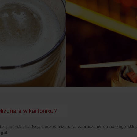
Mizunara w kartoniku?
cji z japońską tradycją beczek mizunara, zapraszamy do naszego skle
egal
.