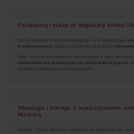
Foodpairing i okazje do degustacji whisky Ch
Chivas Mizunara doskonale odnajduje się w towarzystwie wy
kremową naturą.
Idealnie komponuje się również z
owocami,
Dzięki orientalnym niuansom pochodzącym z dębu mizunara 
ziemniaków czy aromatycznych mieszanek przypraw.
To
docenić jej wyjątkowy profil aromatyczny.
Miksologia i koktajle z wykorzystaniem whi
Mizunara.
Chociaż Chivas Mizunara zachwyca w degustacji bez doda