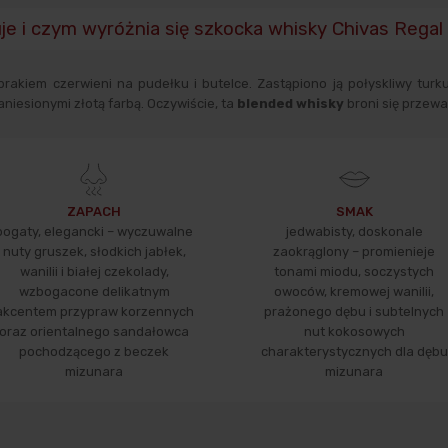
je i czym wyróżnia się szkocka whisky Chivas Regal
rakiem czerwieni na pudełku i butelce. Zastąpiono ją połyskliwy turk
niesionymi złotą farbą. Oczywiście, ta
blended whisky
broni się przeważ
ZAPACH
SMAK
bogaty, elegancki – wyczuwalne
jedwabisty, doskonale
nuty gruszek, słodkich jabłek,
zaokrąglony – promienieje
wanilii i białej czekolady,
tonami miodu, soczystych
wzbogacone delikatnym
owoców, kremowej wanilii,
akcentem przypraw korzennych
prażonego dębu i subtelnych
oraz orientalnego sandałowca
nut kokosowych
pochodzącego z beczek
charakterystycznych dla dębu
mizunara
mizunara