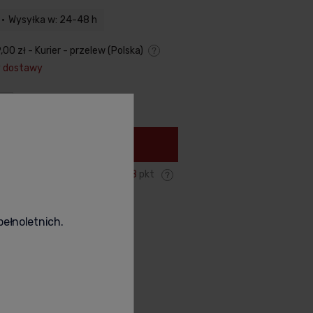
Wysyłka w: 24-48 h
,00 zł
- Kurier - przelew
(Polska)
y dostawy
Cena nie zawiera ewentualnych
kosztów płatności
+
Do koszyka
Zyskujesz:
478
pkt
odukt
poleć znajomemu
pełnoletnich.