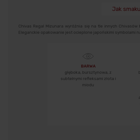
Jak smaku
Chivas Regal Mizunara wyróżnia się na tle innych Chivasów b
Eleganckie opakowanie jest ocieplone japońskimi symbolami na
BARWA
głęboka, bursztynowa, z
subtelnymi refleksami złota i
miodu