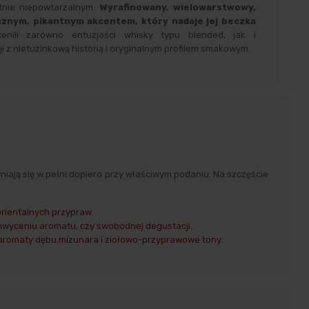
utnie niepowtarzalnym.
Wyrafinowany, wielowarstwowy,
ycznym, pikantnym akcentem, który nadaje jej beczka
enili zarówno entuzjaści whisky typu blended, jak i
i z nietuzinkową historią i oryginalnym profilem smakowym.
ają się w pełni dopiero przy właściwym podaniu. Na szczęście
orientalnych przypraw.
uchwyceniu aromatu, czy swobodnej degustacji.
yć aromaty dębu mizunara i ziołowo-przyprawowe tony.