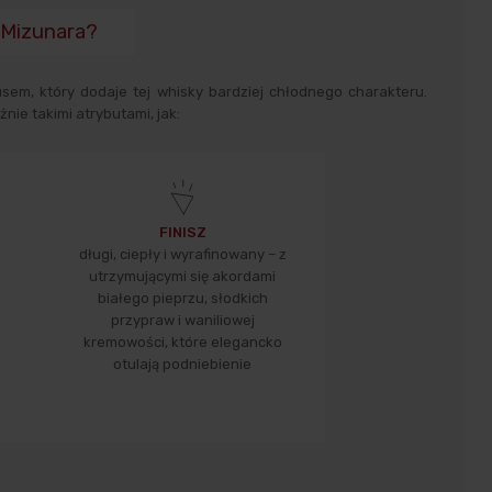
 Mizunara?
usem, który dodaje tej whisky bardziej chłodnego charakteru.
nie takimi atrybutami, jak:
FINISZ
długi, ciepły i wyrafinowany – z
utrzymującymi się akordami
białego pieprzu, słodkich
przypraw i waniliowej
kremowości, które elegancko
otulają podniebienie