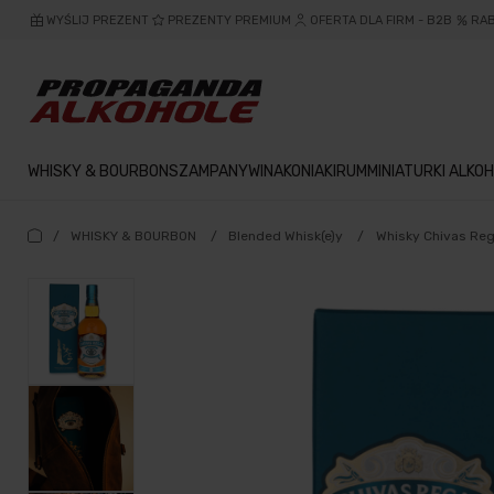
WYŚLIJ PREZENT
PREZENTY PREMIUM
OFERTA DLA FIRM - B2B
RA
WHISKY & BOURBON
SZAMPANY
WINA
KONIAKI
RUM
MINIATURKI ALKOH
/
WHISKY & BOURBON
/
Blended Whisk(e)y
/
Whisky Chivas Reg