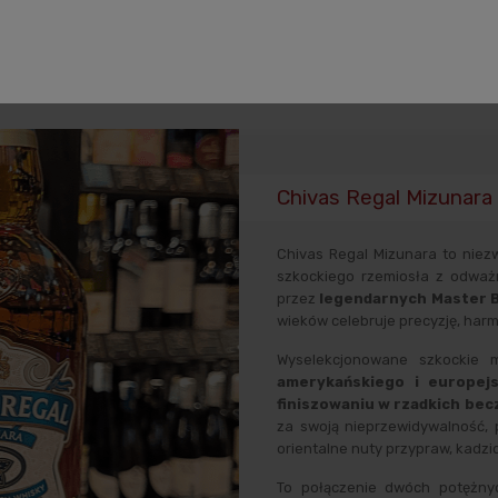
uktu
Koszty dostawy
Opinie o produkcie
Zabezpiec
Chivas Regal Mizunara 
Chivas Regal Mizunara to niezw
szkockiego rzemiosła z odważn
przez
legendarnych Master Bl
wieków celebruje precyzję, harm
Wyselekcjonowane szkockie 
amerykańskiego i europej
finiszowaniu w rzadkich bec
za swoją nieprzewidywalność,
orientalne nuty przypraw, kadzi
To połączenie dwóch potężnych