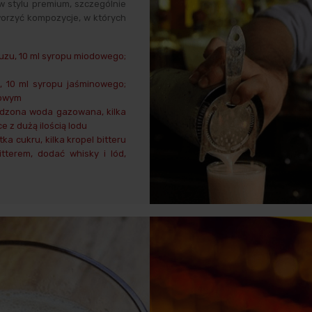
 w stylu premium, szczególnie
orzyć kompozycje, w których
 yuzu, 10 ml syropu miodowego;
, 10 ml syropu jaśminowego;
lowym
odzona woda gazowana, kilka
e z dużą ilością lodu
ka cukru, kilka kropel bitteru
tterem, dodać whisky i lód,