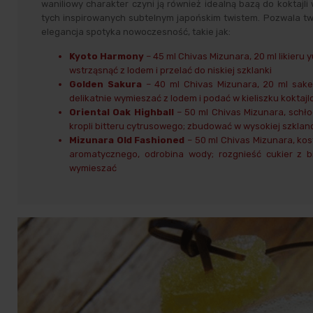
waniliowy charakter czyni ją również idealną bazą do koktajli
tych inspirowanych subtelnym japońskim twistem. Pozwala tw
elegancja spotyka nowoczesność, takie jak:
Kyoto Harmony
– 45 ml Chivas Mizunara, 20 ml likieru
wstrząsnąć z lodem i przelać do niskiej szklanki
Golden Sakura
– 40 ml Chivas Mizunara, 20 ml sake
delikatnie wymieszać z lodem i podać w kieliszku koktaj
Oriental Oak Highball
– 50 ml Chivas Mizunara, schł
kropli bitteru cytrusowego; zbudować w wysokiej szklanc
Mizunara Old Fashioned
– 50 ml Chivas Mizunara, kost
aromatycznego, odrobina wody; rozgnieść cukier z bi
wymieszać