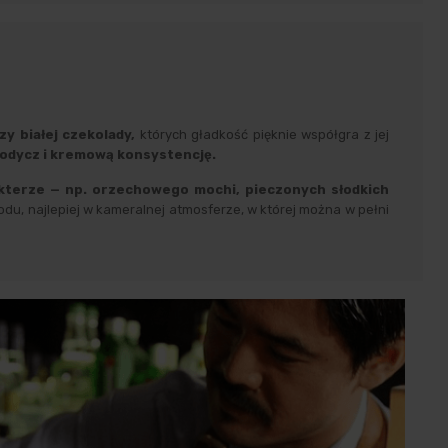
zy białej czekolady,
których gładkość pięknie współgra z jej
słodycz i kremową konsystencję.
kterze — np. orzechowego mochi, pieczonych słodkich
odu, najlepiej w kameralnej atmosferze, w której można w pełni