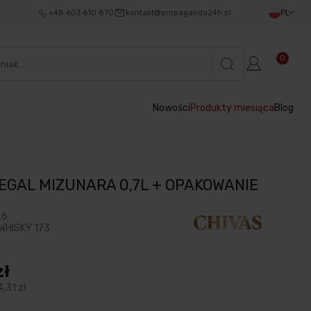
+48 603 610 870
kontakt@propaganda24h.pl
PL
0
Nowości
Produkty miesiąca
Blog
EGAL MIZUNARA 0,7L + OPAKOWANIE
.6
WHISKY 173
zł
4,31 zł