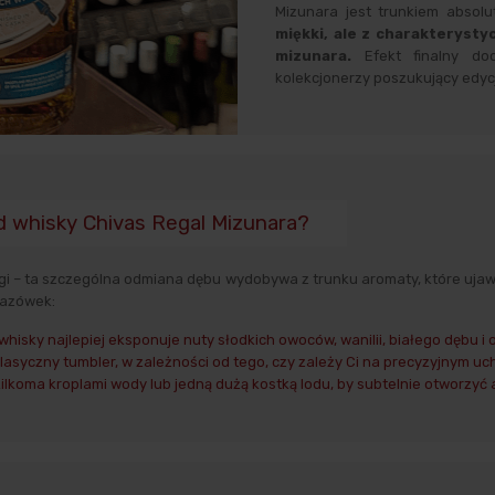
Mizunara jest trunkiem absol
miękki, ale z charakteryst
mizunara.
Efekt finalny doc
kolekcjonerzy poszukujący edycj
 whisky Chivas Regal Mizunara?
 – ta szczególna odmiana dębu wydobywa z trunku aromaty, które ujawni
kazówek:
hisky najlepiej eksponuje nuty słodkich owoców, wanilii, białego dębu i 
 klasyczny tumbler, w zależności od tego, czy zależy Ci na precyzyjnym 
z kilkoma kroplami wody lub jedną dużą kostką lodu, by subtelnie otworz