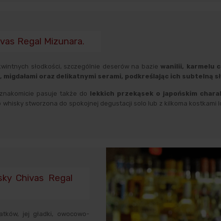
ivas Regal Mizunara.
kwintnych słodkości, szczególnie deserów na bazie
wanilii, karmelu c
 migdałami oraz delikatnymi serami, podkreślając ich subtelną 
znakomicie pasuje także do
lekkich przekąsek o japońskim chara
 whisky stworzona do spokojnej degustacji solo lub z kilkoma kostkami l
sky Chivas Regal
tków, jej gładki, owocowo-