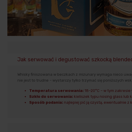
Jak serwować i degustować szkocką blended
Whisky finiszowana w beczkach z mizunary wymaga nieco uwagi
nie jest to trudne – wystarczy tylko trzymać się poniższych ws
Temperatura serwowania:
18–20°C – w tym zakresie w
Szkło do serwowania:
kieliszek typu nosing glass lub
Sposób podania:
najlepiej pić ją czystą, ewentualnie 