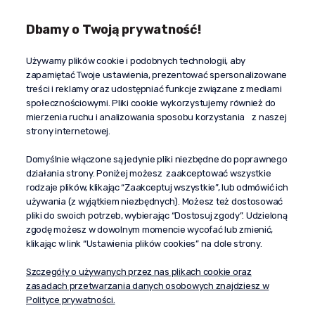
Dbamy o Twoją prywatność!
Kontakt
Używamy plików cookie i podobnych technologii, aby
+48 603 610 870
zapamiętać Twoje ustawienia, prezentować spersonalizowane
kontakt@propaganda24h.pl
treści i reklamy oraz udostępniać funkcje związane z mediami
społecznościowymi. Pliki cookie wykorzystujemy również do
“Propaganda"
mierzenia ruchu i analizowania sposobu korzystania z naszej
al. Komisji Edukacji Narodowej 51/U5
strony internetowej.
02-797 Warszawa
Pomoc
Domyślnie włączone są jedynie pliki niezbędne do poprawnego
działania strony. Poniżej możesz zaakceptować wszystkie
Dostawa
rodzaje plików, klikając “Zaakceptuj wszystkie”, lub odmówić ich
Moje konto
używania (z wyjątkiem niezbędnych). Możesz też dostosować
pliki do swoich potrzeb, wybierając “Dostosuj zgody”. Udzieloną
O firmie
zgodę możesz w dowolnym momencie wycofać lub zmienić,
klikając w link “Ustawienia plików cookies” na dole strony.
Szczegóły o używanych przez nas plikach cookie oraz
zasadach przetwarzania danych osobowych znajdziesz w
Polityce prywatności.