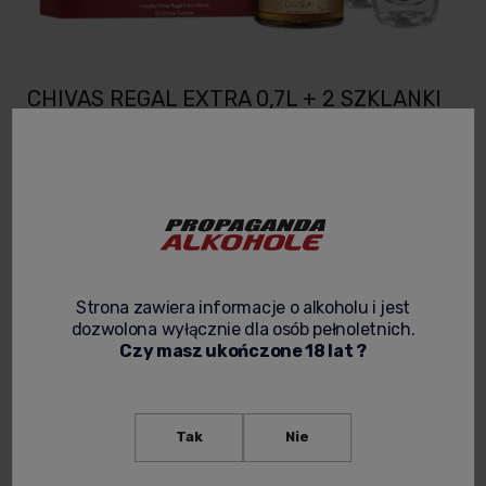
CHIVAS REGAL EXTRA 0,7L + 2 SZKLANKI
Kod produktu:
WHISKY 189
159,00 zł
Cena netto:
129,27 zł
spodziewana dostawa
Strona zawiera informacje o alkoholu i jest
dozwolona wyłącznie dla osób pełnoletnich.
Czy masz ukończone 18 lat ?
powiadom o dostępności
Tak
Nie
zapytaj o produkt
poleć znajomemu