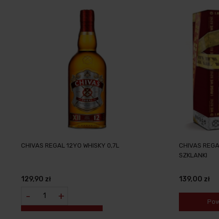
CHIVAS REGAL 12YO WHISKY 0,7L
CHIVAS REGAL
SZKLANKI
129,90 zł
139,00 zł
-
+
Pow