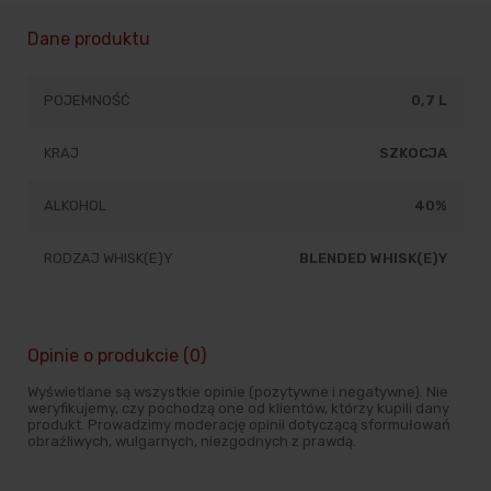
Dane produktu
POJEMNOŚĆ
0,7 L
KRAJ
SZKOCJA
ALKOHOL
40%
RODZAJ WHISK(E)Y
BLENDED WHISK(E)Y
Opinie o produkcie (0)
Wyświetlane są wszystkie opinie (pozytywne i negatywne). Nie
weryfikujemy, czy pochodzą one od klientów, którzy kupili dany
produkt. Prowadzimy moderację opinii dotyczącą sformułowań
obraźliwych, wulgarnych, niezgodnych z prawdą.