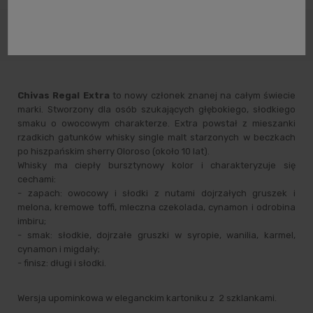
Dane
Opinie o
Zabezpieczenie
Opis
produktu
produkcie
produktów
Chivas Regal Extra
to nowy członek znanej na całym świecie
marki. Stworzony dla osób szukających głębokiego, słodkiego
smaku o owocowym charakterze. Extra powstał z mieszanki
rzadkich gatunków whisky single malt starzonych w beczkach
po hiszpańskim sherry Oloroso (około 10 lat).
Whisky ma ciepły bursztynowy kolor i charakteryzuje się
cechami:
- zapach: owocowy i słodki z nutami dojrzałych gruszek i
melona, kremowe toffi, mleczna czekolada, cynamon i odrobina
imbiru;
- smak: słodkie, dojrzałe gruszki w syropie, wanilia, karmel,
cynamon i migdały;
- finisz: długi i słodki.
Wersja upominkowa w eleganckim kartoniku z 2 szklankami.