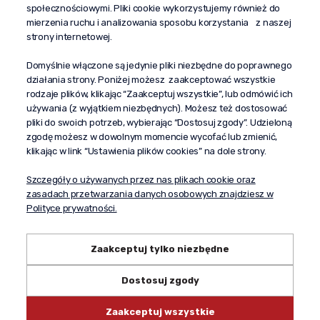
społecznościowymi. Pliki cookie wykorzystujemy również do
“Propaganda"
mierzenia ruchu i analizowania sposobu korzystania z naszej
al. Komisji Edukacji Narodowej 51/U5
strony internetowej.
02-797 Warszawa
Pomoc
Domyślnie włączone są jedynie pliki niezbędne do poprawnego
działania strony. Poniżej możesz zaakceptować wszystkie
Dostawa
rodzaje plików, klikając “Zaakceptuj wszystkie”, lub odmówić ich
Moje konto
używania (z wyjątkiem niezbędnych). Możesz też dostosować
pliki do swoich potrzeb, wybierając “Dostosuj zgody”. Udzieloną
O firmie
zgodę możesz w dowolnym momencie wycofać lub zmienić,
klikając w link “Ustawienia plików cookies” na dole strony.
Szczegóły o używanych przez nas plikach cookie oraz
zasadach przetwarzania danych osobowych znajdziesz w
Polityce prywatności.
Zaakceptuj tylko niezbędne
Dostosuj zgody
Copyright © 2024 propagandaalkohole.pl
Zaakceptuj wszystkie
Shoper.pl