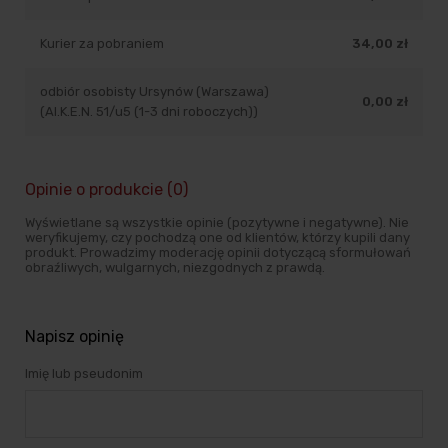
Kurier za pobraniem
34,00 zł
odbiór osobisty Ursynów (Warszawa)
0,00 zł
(Al.K.E.N. 51/u5 (1-3 dni roboczych))
Opinie o produkcie (0)
Wyświetlane są wszystkie opinie (pozytywne i negatywne). Nie
weryfikujemy, czy pochodzą one od klientów, którzy kupili dany
produkt. Prowadzimy moderację opinii dotyczącą sformułowań
obraźliwych, wulgarnych, niezgodnych z prawdą.
Napisz opinię
Imię lub pseudonim