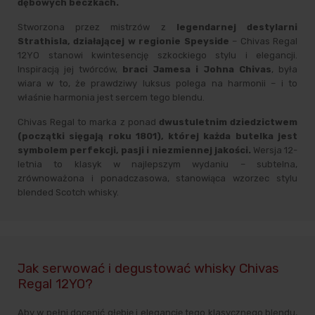
dębowych beczkach.
Stworzona przez mistrzów z
legendarnej destylarni
Strathisla, działającej w regionie Speyside
– Chivas Regal
12YO stanowi kwintesencję szkockiego stylu i elegancji.
Inspiracją jej twórców,
braci Jamesa i Johna Chivas
, była
wiara w to, że prawdziwy luksus polega na harmonii – i to
właśnie harmonia jest sercem tego blendu.
Chivas Regal to marka z ponad
dwustuletnim dziedzictwem
(początki sięgają roku 1801), której każda butelka jest
symbolem perfekcji, pasji i niezmiennej jakości.
Wersja 12-
letnia to klasyk w najlepszym wydaniu – subtelna,
zrównoważona i ponadczasowa, stanowiąca wzorzec stylu
blended Scotch whisky.
Jak serwować i degustować whisky Chivas
Regal 12YO?
Aby w pełni docenić głębię i elegancję tego klasycznego blendu,