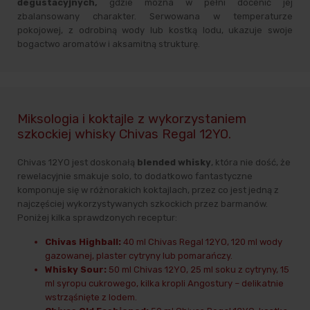
degustacyjnych,
gdzie można w pełni docenić jej
zbalansowany charakter. Serwowana w temperaturze
pokojowej, z odrobiną wody lub kostką lodu, ukazuje swoje
bogactwo aromatów i aksamitną strukturę.
Miksologia i koktajle z wykorzystaniem
szkockiej whisky Chivas Regal 12YO.
Chivas 12YO jest doskonałą
blended whisky
, która nie dość, że
rewelacyjnie smakuje solo, to dodatkowo fantastyczne
komponuje się w różnorakich koktajlach, przez co jest jedną z
najczęściej wykorzystywanych szkockich przez barmanów.
Poniżej kilka sprawdzonych receptur:
Chivas Highball:
40 ml Chivas Regal 12YO, 120 ml wody
gazowanej, plaster cytryny lub pomarańczy.
Whisky Sour:
50 ml Chivas 12YO, 25 ml soku z cytryny, 15
ml syropu cukrowego, kilka kropli Angostury – delikatnie
wstrząśnięte z lodem.