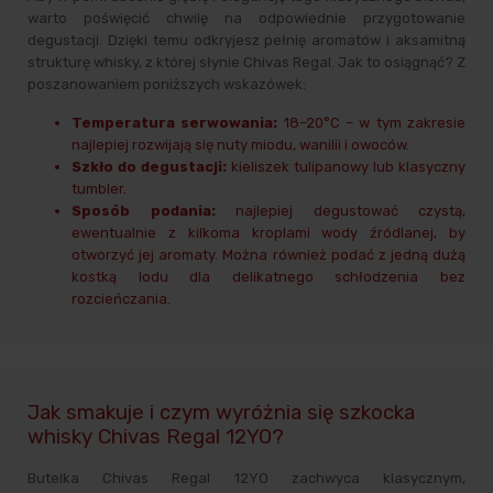
warto poświęcić chwilę na odpowiednie przygotowanie
degustacji. Dzięki temu odkryjesz pełnię aromatów i aksamitną
strukturę whisky, z której słynie Chivas Regal. Jak to osiągnąć? Z
poszanowaniem poniższych wskazówek:
Temperatura serwowania:
18–20°C – w tym zakresie
najlepiej rozwijają się nuty miodu, wanilii i owoców.
Szkło do degustacji:
kieliszek tulipanowy lub klasyczny
tumbler.
Sposób podania:
najlepiej degustować czystą,
ewentualnie z kilkoma kroplami wody źródlanej, by
otworzyć jej aromaty. Można również podać z jedną dużą
kostką lodu dla delikatnego schłodzenia bez
rozcieńczania.
Jak smakuje i czym wyróżnia się szkocka
whisky Chivas Regal 12YO?
Butelka Chivas Regal 12YO zachwyca klasycznym,