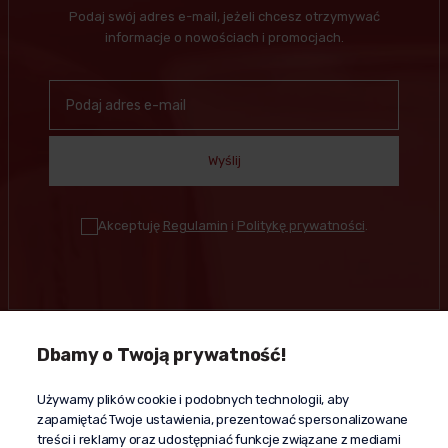
Podaj swój adres e-mail, jeżeli chcesz otrzymywać
informacje o nowościach i promocjach.
Wyślij
Akceptuję
Regulamin
i
Politykę prywatności
.
Dbamy o Twoją prywatność!
Kontakt
Używamy plików cookie i podobnych technologii, aby
+48 603 610 870
zapamiętać Twoje ustawienia, prezentować spersonalizowane
kontakt@propaganda24h.pl
treści i reklamy oraz udostępniać funkcje związane z mediami