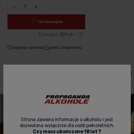
-
+
Do koszyka
Zyskujesz:
259
pkt
zapytaj o produkt
poleć znajomemu
Dane
Koszty
Opinie o
Zabezpieczenie
Opis
produktu
dostawy
produkcie
produktów
Strona zawiera informacje o alkoholu i jest
dozwolona wyłącznie dla osób pełnoletnich.
Czy masz ukończone 18 lat ?