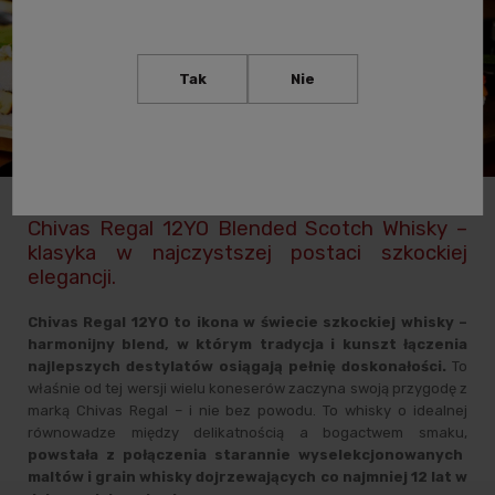
Tak
Nie
Chivas Regal 12YO Blended Scotch Whisky –
klasyka w najczystszej postaci szkockiej
elegancji.
Chivas Regal 12YO to ikona w świecie szkockiej whisky –
harmonijny blend, w którym tradycja i kunszt łączenia
najlepszych destylatów osiągają pełnię doskonałości.
To
właśnie od tej wersji wielu koneserów zaczyna swoją przygodę z
marką Chivas Regal – i nie bez powodu. To whisky o idealnej
równowadze między delikatnością a bogactwem smaku,
powstała z połączenia starannie wyselekcjonowanych
maltów i grain whisky dojrzewających co najmniej 12 lat w