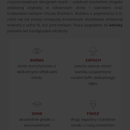
rozpoznawalnym designem marki – solidnym kształtem, bogato
zdobioną etykietą w odcieniach złota i czerwieni oraz
królewskim herbem Chivas Brothers. Butelka o pojemności 0,7L
różni się od swojej mniejszej krewniaczki dodatkiem mniejszej
etykiety z cyfrą 12, tuż pod herbem. Poza wyglądem, ta
whisky
posiada też następujące atrybuty:
BARWA
ZAPACH
złoto-bursztynowa, z
świeże owoce, miód i
delikatnymi refleksami
wanilia, uzupełnione
miodu
nutami toffi i delikatnego
dębu
SMAK
FINISZ
aksamitnie gładki, z
długi, łagodny i subtelnie
wyczuwalnymi
słodki, z nutą orzechów i