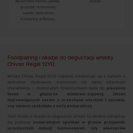
akcentami miodu, jabłek,
wanilii
gruszek i kremowej
wanilii; delikatnie
korzenny w finiszu
Foodpairing i okazje do degustacji whisky
Chivas Regal 12YO.
Whisky Chivas Regal 12YO najlepiej komponuje się z daniami o
delikatnie słodkawym, kremowym lub lekko pikantnym
charakterze — doskonałym towarzystwem będą np.
pieczony
łosoś w glazurze miodowo-sojowej, deska
dojrzewających serów z orzechami włoskimi i miodem,
czy ciemna czekolada z nutą pomarańczy.
Jeśli chodzi o okazje do degustacji, whisky ta idealnie odnajduje
się podczas
kameralnych spotkań w gronie przyjaciół,
uroczystych kolacji biznesowych, czy wieczorów