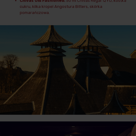
Chivas Old Fashioned:
50 ml Chivas Regal 12YO, kostka
cukru, kilka kropel Angostura Bitters, skórka
pomarańczowa.