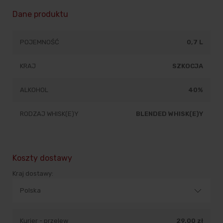
Dane produktu
POJEMNOŚĆ
0,7 L
KRAJ
SZKOCJA
ALKOHOL
40%
RODZAJ WHISK(E)Y
BLENDED WHISK(E)Y
Koszty dostawy
Kraj dostawy:
Kurier - przelew
29,00 zł