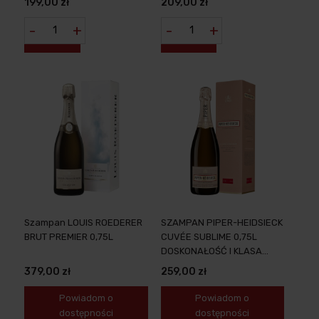
199,00 zł
209,00 zł
ATRAKCYJNEJ CENIE
SZAMPAŃSKA W DOBREJ
CENIE
-
+
-
+
Szampan LOUIS ROEDERER
SZAMPAN PIPER-HEIDSIECK
BRUT PREMIER 0,75L
CUVÉE SUBLIME 0,75L
DOSKONAŁOŚĆ I KLASA
PROSTO Z FRANCJI
379,00 zł
259,00 zł
Powiadom o
Powiadom o
dostępności
dostępności