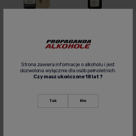
GRUET SELECTION BRUT
Szampan CATTIER BRUT 1ER
WYTRAWNY CHAMPAGNE
CRU MAGNUM 1,5L
3,0L JEROBOAM +
SKRZYNIA - KLASYKA
1 490,00 zł
399,00 zł
FRACUSKIEGO SZAMPANA W
DUŻEJ POJEMNOŚCI
-
+
Powiadom o
dostępności
Strona zawiera informacje o alkoholu i jest
dozwolona wyłącznie dla osób pełnoletnich.
Czy masz ukończone 18 lat ?
Tak
Nie