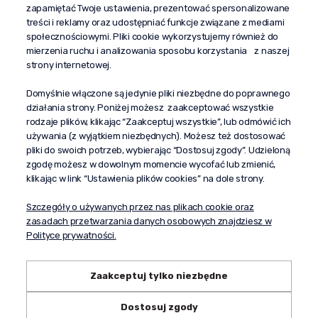
zapamiętać Twoje ustawienia, prezentować spersonalizowane
kontakt@propaganda24h.pl
treści i reklamy oraz udostępniać funkcje związane z mediami
społecznościowymi. Pliki cookie wykorzystujemy również do
“Propaganda"
mierzenia ruchu i analizowania sposobu korzystania z naszej
al. Komisji Edukacji Narodowej 51/U5
strony internetowej.
02-797 Warszawa
Pomoc
Domyślnie włączone są jedynie pliki niezbędne do poprawnego
działania strony. Poniżej możesz zaakceptować wszystkie
Dostawa
rodzaje plików, klikając “Zaakceptuj wszystkie”, lub odmówić ich
Moje konto
używania (z wyjątkiem niezbędnych). Możesz też dostosować
pliki do swoich potrzeb, wybierając “Dostosuj zgody”. Udzieloną
O firmie
zgodę możesz w dowolnym momencie wycofać lub zmienić,
klikając w link “Ustawienia plików cookies” na dole strony.
Szczegóły o używanych przez nas plikach cookie oraz
zasadach przetwarzania danych osobowych znajdziesz w
Polityce prywatności.
Zaakceptuj tylko niezbędne
Dostosuj zgody