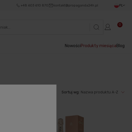
+48 603 610 870
kontakt@propaganda24h.pl
PL
0
Nowości
Produkty miesiąca
Blog
Sortuj wg:
Nazwa produktu A-Z