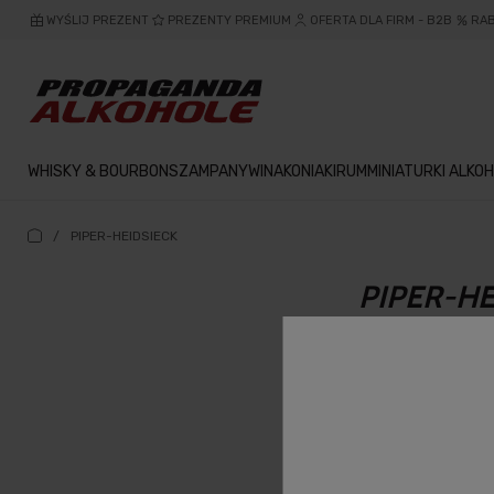
WYŚLIJ PREZENT
PREZENTY PREMIUM
OFERTA DLA FIRM - B2B
RA
WHISKY & BOURBON
SZAMPANY
WINA
KONIAKI
RUM
MINIATURKI ALKOH
/
PIPER-HEIDSIECK
PIPER-HE