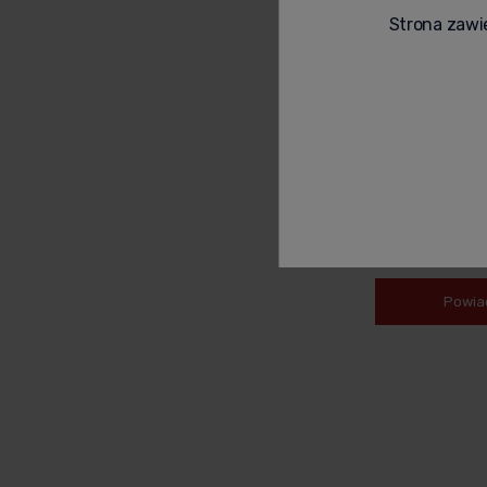
Strona zawie
SZAMPAN PIPER
LIPSTICK EDITION
349,00 zł
Powia