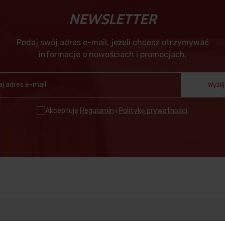
NEWSLETTER
Podaj swój adres e-mail, jeżeli chcesz otrzymywać
informacje o nowościach i promocjach.
Wyślij
Akceptuję
Regulamin
i
Politykę prywatności
.