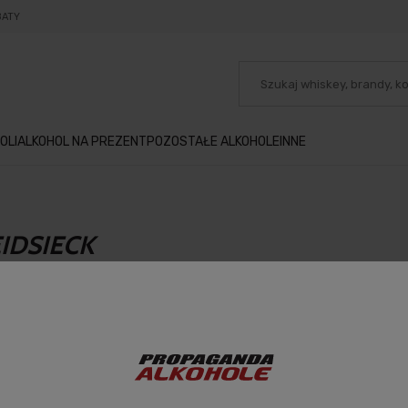
BATY
OLI
ALKOHOL NA PREZENT
POZOSTAŁE ALKOHOLE
INNE
IDSIECK