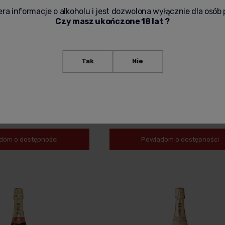
ra informacje o alkoholu i jest dozwolona wyłącznie dla osób 
Czy masz ukończone 18 lat ?
Tak
Nie
-HEIDSIECK CUVEE BRUT
SZAMPAN PIPER-HEIDSIECK CUVEE 
 0,75L
PARFUM EDITION 0,75L
349,00 zł
dom o dostępności
Powiadom o dostępności