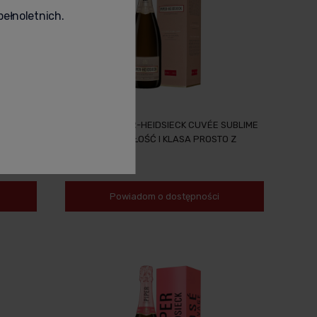
pełnoletnich.
BRUT
SZAMPAN PIPER-HEIDSIECK CUVÉE SUBLIME
0,75L DOSKONAŁOŚĆ I KLASA PROSTO Z
FRANCJI
259,00 zł
Powiadom o dostępności