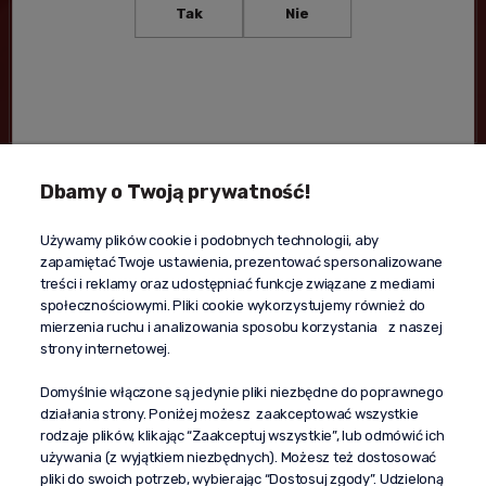
Tak
Nie
Akceptuję
Regulamin
i
Politykę prywatności
.
Dbamy o Twoją prywatność!
Kontakt
Używamy plików cookie i podobnych technologii, aby
+48 603 610 870
zapamiętać Twoje ustawienia, prezentować spersonalizowane
kontakt@propaganda24h.pl
treści i reklamy oraz udostępniać funkcje związane z mediami
społecznościowymi. Pliki cookie wykorzystujemy również do
“Propaganda"
mierzenia ruchu i analizowania sposobu korzystania z naszej
al. Komisji Edukacji Narodowej 51/U5
strony internetowej.
02-797 Warszawa
Pomoc
Domyślnie włączone są jedynie pliki niezbędne do poprawnego
działania strony. Poniżej możesz zaakceptować wszystkie
Dostawa
rodzaje plików, klikając “Zaakceptuj wszystkie”, lub odmówić ich
Moje konto
używania (z wyjątkiem niezbędnych). Możesz też dostosować
pliki do swoich potrzeb, wybierając “Dostosuj zgody”. Udzieloną