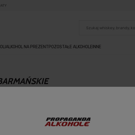
BATY
OLI
ALKOHOL NA PREZENT
POZOSTAŁE ALKOHOLE
INNE
BARMAŃSKIE