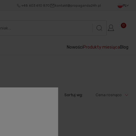
+48 603 610 870
kontakt@propaganda24h.pl
PL
0
Nowości
Produkty miesiąca
Blog
Sortuj wg:
Cena rosnąco