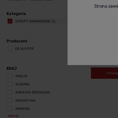
Strona zawie
Kategorie
SYROPY BARMAŃSKIE
(1)
Producent
DE KUYPER COCK
DE KUYPER
37,00 zł
KRAJ
Powia
ANGLIA
ALBANIA
AMERYKA ŚRODKOWA
ARGENTYNA
ARMENIA
więcej