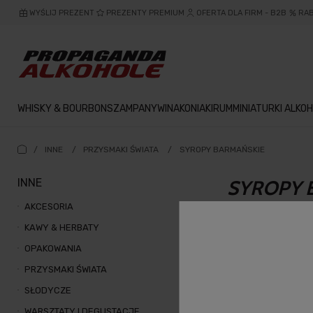
WYŚLIJ PREZENT
PREZENTY PREMIUM
OFERTA DLA FIRM - B2B
RA
WHISKY & BOURBON
SZAMPANY
WINA
KONIAKI
RUM
MINIATURKI ALKOH
/
INNE
/
PRZYSMAKI ŚWIATA
/
SYROPY BARMAŃSKIE
INNE
SYROPY 
AKCESORIA
KAWY & HERBATY
OPAKOWANIA
PRZYSMAKI ŚWIATA
SŁODYCZE
WARSZTATY I DEGUSTACJE