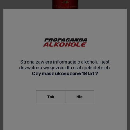
DE KUYPER COCKTAIL SYRUP GRENADINE
0,7L
5.0
Kod produktu:
SYROP 01
Strona zawiera informacje o alkoholu i jest
dozwolona wyłącznie dla osób pełnoletnich.
37,00 zł
Czy masz ukończone 18 lat ?
Cena netto:
30,08 zł
spodziewana dostawa
Tak
Nie
powiadom o dostępności