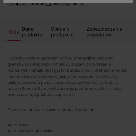
zapytaj o produkt
poleć znajomemu
Dane
Opinie o
Zabezpieczenie
Opis
produktu
produkcie
produktów
Podstawowym składnikiem syropu
Grenadine
jest owoc
granatu. To syrop bezalkoholowy, służący do tworzenia
rozmaitych koktajli. Jest gęsty i bardzo słodki. Grenadina wnosi
mocno czerwoną barwę do jasnych mieszanek oraz tworzy
piękną, czerwono pomarańczową zorzę w koktajlu z tequilą o
nazwie Sunrise. Syrop wytwarza się przede wszystkim z soku
owocu granatu pochodzącego z Azji.
Przepis na drinka z użyciem syropu Grenadine:
40 ml wódki
10 ml campari lub martini