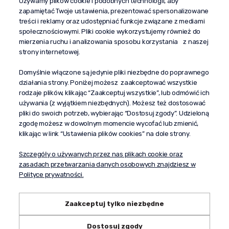
Używamy plików cookie i podobnych technologii, aby
+48 603 610 870
zapamiętać Twoje ustawienia, prezentować spersonalizowane
kontakt@propaganda24h.pl
treści i reklamy oraz udostępniać funkcje związane z mediami
społecznościowymi. Pliki cookie wykorzystujemy również do
“Propaganda"
mierzenia ruchu i analizowania sposobu korzystania z naszej
al. Komisji Edukacji Narodowej 51/U5
strony internetowej.
02-797 Warszawa
Pomoc
Domyślnie włączone są jedynie pliki niezbędne do poprawnego
działania strony. Poniżej możesz zaakceptować wszystkie
Dostawa
rodzaje plików, klikając “Zaakceptuj wszystkie”, lub odmówić ich
Moje konto
używania (z wyjątkiem niezbędnych). Możesz też dostosować
pliki do swoich potrzeb, wybierając “Dostosuj zgody”. Udzieloną
O firmie
zgodę możesz w dowolnym momencie wycofać lub zmienić,
klikając w link “Ustawienia plików cookies” na dole strony.
Szczegóły o używanych przez nas plikach cookie oraz
zasadach przetwarzania danych osobowych znajdziesz w
Polityce prywatności.
Zaakceptuj tylko niezbędne
Dostosuj zgody