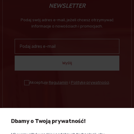
NEWSLETTER
Podaj swój adres e-mail, jeżeli chcesz otrzymywać
informacje o nowościach i promocjach.
Wyślij
Akceptuję
Regulamin
i
Politykę prywatności
.
Dbamy o Twoją prywatność!
Kontakt