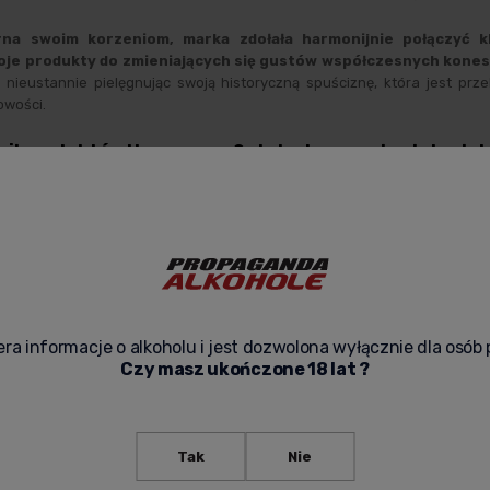
rna swoim korzeniom, marka zdołała harmonijnie połączyć 
je produkty do zmieniających się gustów współczesnych kone
 nieustannie pielęgnując swoją historyczną spuściznę, która jest prz
owości.
cji produktów Hennessy – Sztuka tworzenia nietuzin
u Hennessy to złożony proces
, który harmonijnie łączy głęboko z
zy szczegół. Marka kontroluje każdy etap produkcji, począwszy
od se
ugotrwałe dojrzewanie destylatów w starannie wyselekcjonow
 szczególnie dzięki swojej
unikalnej metodzie podwójnej destylacj
przez koneserów na całym świecie. Każda partia koniaku jest stara
ra informacje o alkoholu i jest dozwolona wyłącznie dla osób 
unszt są przekazywane z pokolenia na pokolenie, co gwarantuje niezm
Czy masz ukończone 18 lat ?
ennessy, niezależnie od roku produkcji.
turze i sztuce – Globalny wpływ.
Tak
Nie
jedynie producentem koniaku; to również
ikona kultury, która odgry