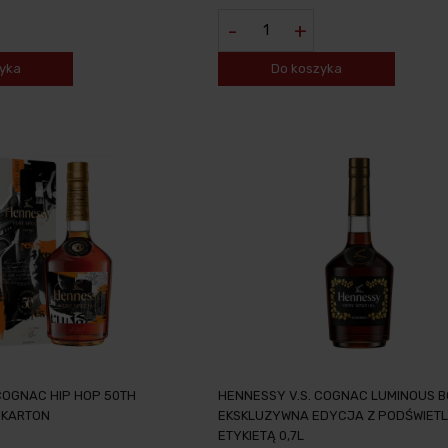
-
+
yka
Do koszyka
COGNAC HIP HOP 50TH
HENNESSY V.S. COGNAC LUMINOUS B
 KARTON
EKSKLUZYWNA EDYCJA Z PODŚWIET
ETYKIETĄ 0,7L