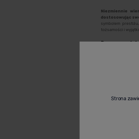
Niezmiennie wie
dostosowując swo
symbolem prestiżu,
tożsamości i wyjątk
Proces produk
Produkcja koniak
nawet najdrobniejs
Cognac, aż po dł
charakter.
Hennessy zasłynęło
smaku, cenionego 
Strona zawie
których wiedza i k
smakowy koniaków H
Hennessy w kul
Hennessy nie jest 