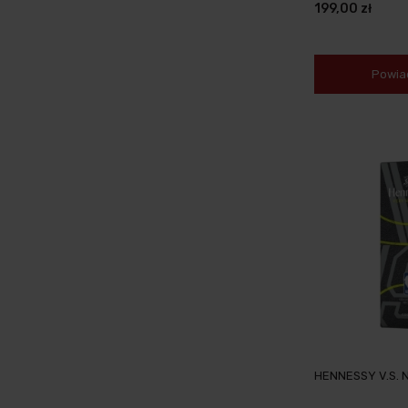
199,00 zł
Powia
HENNESSY V.S. 