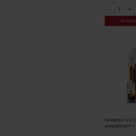
-
+
Do kosz
HENNESSY V.S. 
ANNIVERSARY +