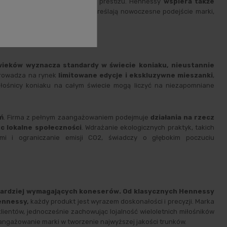
pozycję jako symbolu luksusu i prestiżu. Hennessy
wspiera także
 świecie
. Współprace te podkreślają nowoczesne podejście marki,
.
wieków wyznacza standardy w świecie koniaku, nieustannie
prowadza na rynek
limitowane edycje i ekskluzywne mieszanki
,
iłośnicy koniaku na całym świecie mogą liczyć na niezapomniane
ń
. Firma z pełnym zaangażowaniem podejmuje
działania na rzecz
c lokalne społeczności
. Wdrażanie ekologicznych praktyk, takich
i i ograniczanie emisji CO2, świadczy o głębokim poczuciu
jbardziej wymagających koneserów. Od klasycznych Hennessy
ennessy,
każdy produkt jest wyrazem doskonałości i precyzji. Marka
lientów, jednocześnie zachowując lojalność wieloletnich miłośników
angażowanie marki w tworzenie najwyższej jakości trunków.