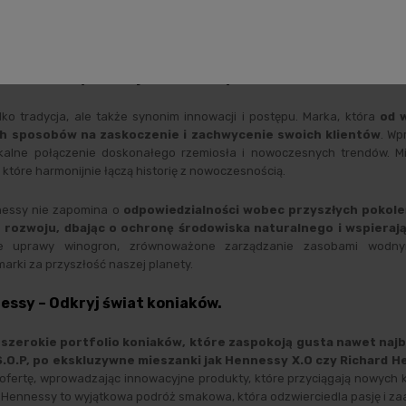
iczne kolaboracje z artystami i projektantami
, co umacnia jej 
ralne, sponsorując wydarzenia artystyczne i sportowe na całym
ich korzeni w tradycji, nie boi się eksperymentować i iść z duchem czasu
równoważony rozwój w Hennessy.
lko tradycja, ale także synonim innowacji i postępu. Marka, która
od 
h sposobów na zaskoczenie i zachwycenie swoich klientów
. W
ikalne połączenie doskonałego rzemiosła i nowoczesnych trendów. M
tóre harmonijnie łączą historię z nowoczesnością.
essy nie zapomina o
odpowiedzialności wobec przyszłych pokole
ozwoju, dbając o ochronę środowiska naturalnego i wspierają
ne uprawy winogron, zrównoważone zarządzanie zasobami wodnym
arki za przyszłość naszej planety.
essy – Odkryj świat koniaków.
 szerokie portfolio koniaków, które zaspokoją gusta nawet na
S.O.P, po ekskluzywne mieszanki jak Hennessy X.O czy Richard H
 ofertę, wprowadzając innowacyjne produkty, które przyciągają nowych k
k Hennessy to wyjątkowa podróż smakowa, która odzwierciedla pasję i za