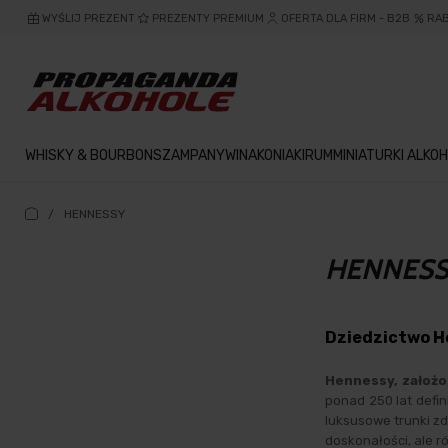
WYŚLIJ PREZENT
PREZENTY PREMIUM
OFERTA DLA FIRM - B2B
RA
WHISKY & BOURBON
SZAMPANY
WINA
KONIAKI
RUM
MINIATURKI ALKOH
/
HENNESSY
HENNES
Dziedzictwo He
Hennessy, założo
ponad 250 lat defini
luksusowe trunki zd
doskonałości, ale r