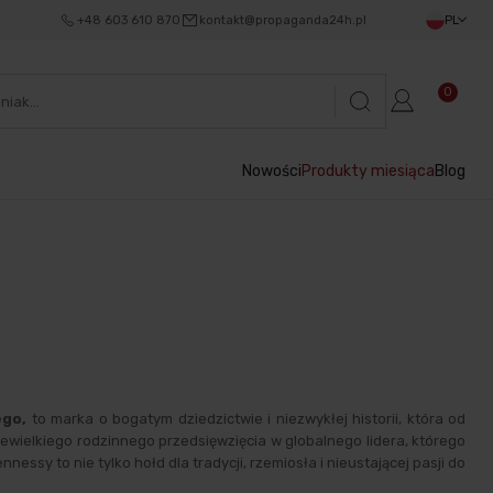
+48 603 610 870
kontakt@propaganda24h.pl
PL
0
Nowości
Produkty miesiąca
Blog
ego,
to marka o bogatym dziedzictwie i niezwykłej historii, która od
 niewielkiego rodzinnego przedsięwzięcia w globalnego lidera, którego
ssy to nie tylko hołd dla tradycji, rzemiosła i nieustającej pasji do