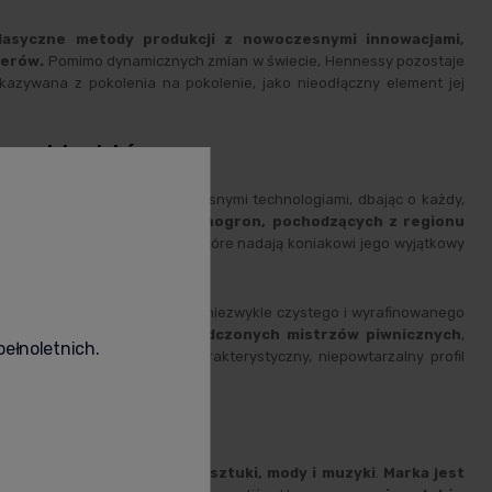
klasyczne metody produkcji z nowoczesnymi innowacjami,
serów.
Pomimo dynamicznych zmian w świecie, Hennessy pozostaje
ekazywana z pokolenia na pokolenie, jako nieodłączny element jej
kowych koniaków.
akorzenioną tradycję z nowoczesnymi technologiami, dbając o każdy,
lekcji najdoskonalszych winogron, pochodzących z regionu
anych dębowych beczkach
, które nadają koniakowi jego wyjątkowy
i
, która pozwala na uzyskanie niezwykle czystego i wyrafinowanego
nnie
mieszana przez doświadczonych mistrzów piwnicznych
,
pełnoletnich.
iennie wysoką jakość i charakterystyczny, niepowtarzalny profil
wa znaczącą rolę w świecie sztuki, mody i muzyki
.
Marka jest