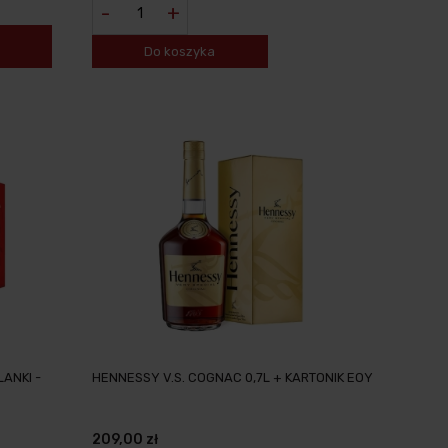
-
+
Do koszyka
LANKI -
HENNESSY V.S. COGNAC 0,7L + KARTONIK EOY
209,00 zł