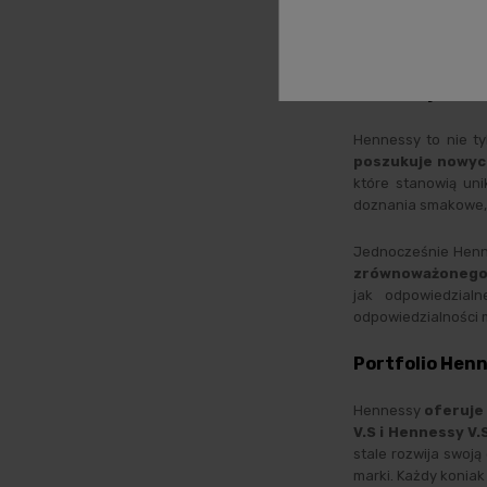
zaangażowana w l
inicjatywy kultu
która pomimo głębok
Innowacje i z
Hennessy to nie ty
poszukuje nowyc
które stanowią un
doznania smakowe, k
Jednocześnie Henn
zrównoważonego r
jak odpowiedzial
odpowiedzialności m
Portfolio Henn
Hennessy
oferuje
V.S i Hennessy V.
stale rozwija swoją
marki. Każdy konia