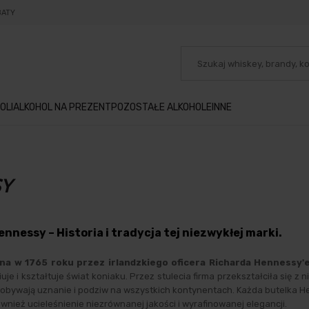
BATY
OLI
ALKOHOL NA PREZENT
POZOSTAŁE ALKOHOLE
INNE
SY
nnessy – Historia i tradycja tej niezwykłej marki.
na w 1765 roku przez irlandzkiego oficera Richarda Hennessy'
uje i kształtuje świat koniaku. Przez stulecia firma przekształciła się z
obywają uznanie i podziw na wszystkich kontynentach. Każda butelka Henne
ównież ucieleśnienie niezrównanej jakości i wyrafinowanej elegancji.