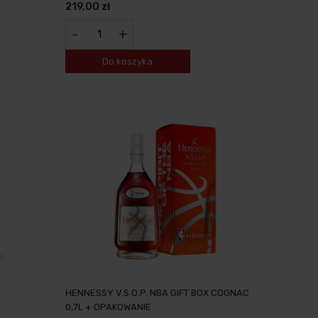
219,00 zł
-
+
Do koszyka
HENNESSY V.S.O.P. NBA GIFT BOX COGNAC
0,7L + OPAKOWANIE