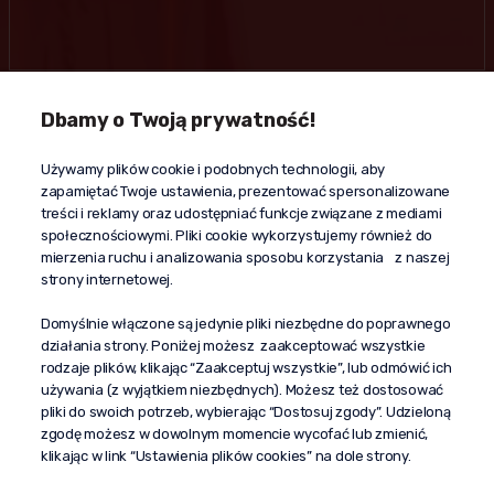
Dbamy o Twoją prywatność!
Kontakt
Używamy plików cookie i podobnych technologii, aby
+48 603 610 870
zapamiętać Twoje ustawienia, prezentować spersonalizowane
kontakt@propaganda24h.pl
treści i reklamy oraz udostępniać funkcje związane z mediami
społecznościowymi. Pliki cookie wykorzystujemy również do
“Propaganda"
mierzenia ruchu i analizowania sposobu korzystania z naszej
al. Komisji Edukacji Narodowej 51/U5
strony internetowej.
02-797 Warszawa
Pomoc
Domyślnie włączone są jedynie pliki niezbędne do poprawnego
działania strony. Poniżej możesz zaakceptować wszystkie
Dostawa
rodzaje plików, klikając “Zaakceptuj wszystkie”, lub odmówić ich
Moje konto
używania (z wyjątkiem niezbędnych). Możesz też dostosować
pliki do swoich potrzeb, wybierając “Dostosuj zgody”. Udzieloną
O firmie
zgodę możesz w dowolnym momencie wycofać lub zmienić,
klikając w link “Ustawienia plików cookies” na dole strony.