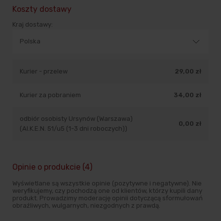
Koszty dostawy
Kraj dostawy:
Kurier - przelew
29,00 zł
Kurier za pobraniem
34,00 zł
odbiór osobisty Ursynów (Warszawa)
0,00 zł
(Al.K.E.N. 51/u5 (1-3 dni roboczych))
Opinie o produkcie (4)
Wyświetlane są wszystkie opinie (pozytywne i negatywne). Nie
weryfikujemy, czy pochodzą one od klientów, którzy kupili dany
produkt. Prowadzimy moderację opinii dotyczącą sformułowań
obraźliwych, wulgarnych, niezgodnych z prawdą.