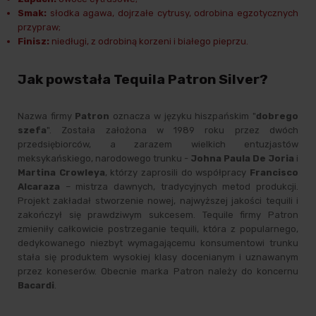
Smak:
słodka agawa, dojrzałe cytrusy, odrobina egzotycznych
przypraw;
Finisz:
niedługi, z odrobiną korzeni i białego pieprzu.
Jak powstała Tequila Patron Silver?
Nazwa firmy
Patron
oznacza w języku hiszpańskim "
dobrego
szefa
". Została założona w 1989 roku przez dwóch
przedsiębiorców, a zarazem wielkich entuzjastów
meksykańskiego, narodowego trunku -
Johna Paula De Joria
i
Martina Crowleya
, którzy zaprosili do współpracy
Francisco
Alcaraza
– mistrza dawnych, tradycyjnych metod produkcji.
Projekt zakładał stworzenie nowej, najwyższej jakości tequili i
zakończył się prawdziwym sukcesem. Tequile firmy Patron
zmieniły całkowicie postrzeganie tequili, która z popularnego,
dedykowanego niezbyt wymagającemu konsumentowi trunku
stała się produktem wysokiej klasy docenianym i uznawanym
przez koneserów. Obecnie marka Patron należy do koncernu
Bacardi
.