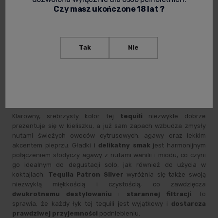
wysokogatunkowych trunków na całym świecie. To niezwykle
Czy masz ukończone 18 lat ?
klarowna tequila, charakteryzująca się niepowtarzalnym
smakiem i aromatem, który podkreśla
doskonałe rzemiosło
producenta.
Tequila Patron Silver
jest wytwarzana z
najwyższej jakości
agawy niebieskiej
, która jest starannie
Tak
Nie
wyselekcjonowana, a następnie uprawiana i zbierana na
plantacjach w regionie Jalisco w Meksyku. Proces produkcji jest
ściśle przestrzegany, w oparciu o tradycyjne metody, co
pozwala na zachowanie autentycznego charakteru tego
meksykańskiego trunku
.
Klarowny, srebrzysty kolor tej
tequili
niezwykle dobrze
prezentuje się w kieliszku, a już sam zapach wzbudza zmysły
nutami świeżych owoców cytrusowych, agawy oraz lekkim
akcentem pieprzu. Gładki i
delikatny smak
jest harmonijnym
połączeniem słodyczy agawy z nutami wanilii i miodu, co czyni
go idealnym do degustacji solo, jak również do użycia w
koktajlach.
Tequila Patron Silver
wyróżnia się także swoją
niezwykłą miękkością i czystością, co zawdzięcza
dwukrotnemu destylowaniu
i
starannej filtracji
. To
sprawia, że każdy łyk tej tequili jest wyjątkowy i
dostarcza
prawdziwej przyjemności
podniebieniu.