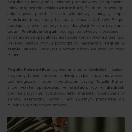
Tequila
to meksykański alkohol produkowany ze specjalnej
odmiany agawy niebieskiej (
Weber Blue
). Ze sfermentowanego
pnia agawy powstaje lekko alkoholowy musujący napój
—
pulque
, który znany był już w czasach Azteków. Pulque
poddaje się dwu lub trzykrotnej destylacji w celu uzyskania
tequili.
Produkcja tequili
podlega państwowym przepisom i
jako narodowa specjalność jest ściśle kontrolowana przez rząd
Meksyku. Nazwa trunku pochodzi od miasteczka
Tequila w
stanie Jalisco
, który jest głównym ośrodkiem produkcji tego
trunku.
Tequila Patron Silver
wytwarzana jest w niewielkich ilościach
z wykorzystaniem zarówno tradycyjnych jak i zaawansowanych
technologicznie metod. Krystalicznie czystą Tequilę Patron
Silver
warto spróbować w shotach
, lub w
drinkach
podkreślających jej cytrusowy, lekki charakter. Opakowana w
zielony, estetyczny kartonik jest świetnym prezentem dla
miłośnika egzotycznych smaków.