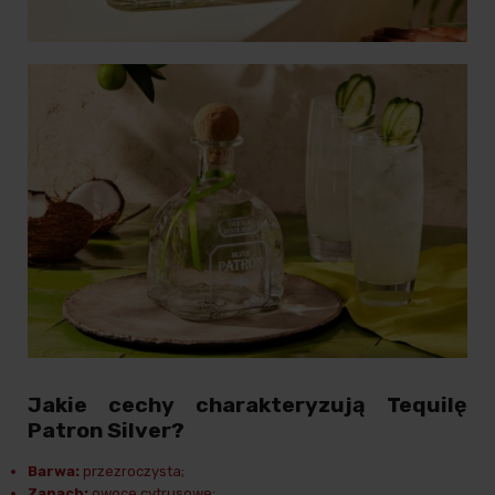
Jakie cechy charakteryzują Tequilę
Patron Silver?
Barwa:
przezroczysta;
Zapach:
owoce cytrusowe;