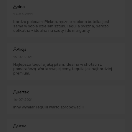
nina
13-07-2021
bardzo polecam! Piękna, ręcznie robiona butelka jest
sama w sobie dziełem sztuki. Tequila pyszna, bardzo
delikatna - idealna na szoty i do margarity.
Alicja
16-07-2021
Najlepsza tequila jaką piłam. Idealna w shotach z
pomarańczą. Warta swojej ceny, tequila jak najbardziej
premium.
Bartek
16-07-2021
Inny wymiar Tequli!! Warto spróbować !!!
Kasia