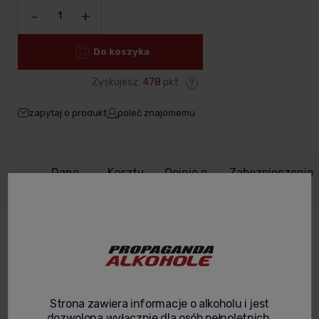
-
+
Do koszyka
Zyskujesz:
478
pkt
zapytaj o produkt
poleć znajomemu
Dane
Koszty
Opinie o
Zabezpieczenie
Opis
produktu
dostawy
produkcie
produktów
Tequila Patron Silver – Doskonała
tequila klasy premium.
Tequila Patron Silver
to wyjątkowa i prestiżowa tequila
Strona zawiera informacje o alkoholu i jest
produkowana w
Meksyku
, która wzbudza zachwyt miłośników
dozwolona wyłącznie dla osób pełnoletnich.