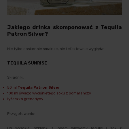
Jakiego drinka skomponować z Tequila
Patron Silver?
Nie tylko doskonale smakuje, ale i efektownie wygląda:
TEQUILA SUNRISE
Składniki:
50 ml
Tequila Patron Silver
100 ml świeżo wyciśniętego soku z pomarańczy
łyżeczka
grenadyny
Przygotowanie:
Do wysokiej szklanki z lodem wlewamy tequilę i sok z