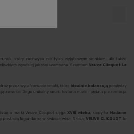
oduktów
trunek, który zachwyca nie tylko wyjątkowym smakiem, ale także
kieliszkiem wysokiej jakości szampana. Szampan
Veuve Clicquot La
dróż przez wyrafinowane smaki, które
idealnie balansują
pomiędzy
yjątkowości. Jego unikalny smak, historia marki i piękna prezentacja
storia marki Veuve Clicquot sięga
XVIII wieku
, kiedy to
Madame
ię postacią legendarną w świecie wina. Dzisiaj
VEUVE CLICQUOT
to