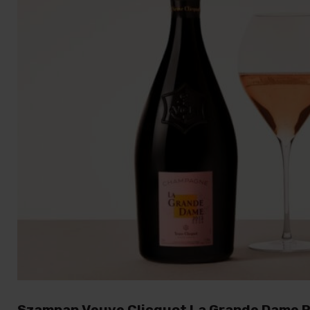
Szampan Veuve Clicquot La Grande Dame Ro