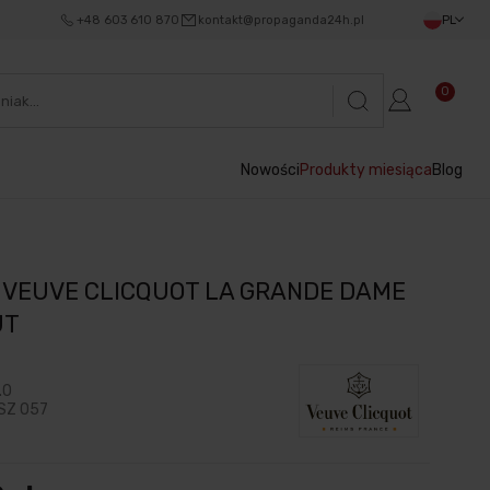
+48 603 610 870
kontakt@propaganda24h.pl
PL
0
Nowości
Produkty miesiąca
Blog
 VEUVE CLICQUOT LA GRANDE DAME
UT
.0
SZ 057