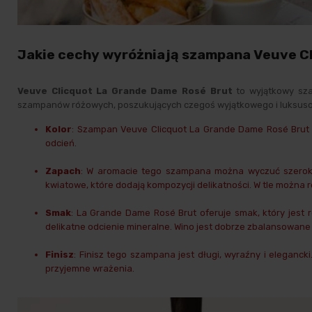
Jakie cechy wyróżniają szampana Veuve C
Veuve Clicquot La Grande Dame Rosé Brut
to wyjątkowy
sz
szampanów różowych, poszukujących czegoś wyjątkowego i luksusow
Kolor
: Szampan Veuve Clicquot La Grande Dame Rosé Brut p
odcień.
Zapach
: W aromacie tego szampana można wyczuć szeroką 
kwiatowe, które dodają kompozycji delikatności. W tle można 
Smak
: La Grande Dame Rosé Brut oferuje smak, który jest
delikatne odcienie mineralne. Wino jest dobrze zbalansowane
Finisz
: Finisz tego szampana jest długi, wyraźny i eleganc
przyjemne wrażenia.