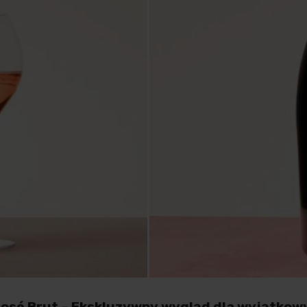
sé Brut – Ekskluzywny wygląd dla wyjątkowy