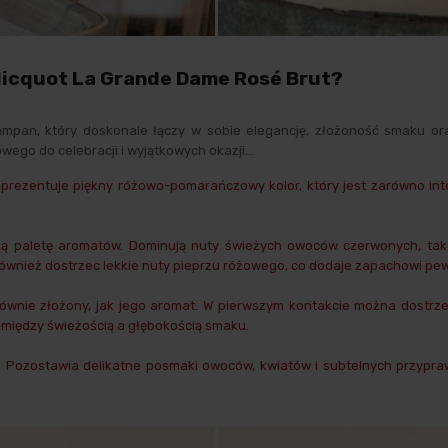
licquot La Grande Dame Rosé Brut?
ampan
, który doskonale łączy w sobie elegancję, złożoność smaku or
ego do celebracji i wyjątkowych okazji…
rezentuje piękny różowo-pomarańczowy kolor, który jest zarówno inten
paletę aromatów. Dominują nuty świeżych owoców czerwonych, takich 
również dostrzec lekkie nuty pieprzu różowego, co dodaje zapachowi pewn
 równie złożony, jak jego aromat. W pierwszym kontakcie można dostr
 między świeżością a głębokością smaku.
ki. Pozostawia delikatne posmaki owoców, kwiatów i subtelnych przypra