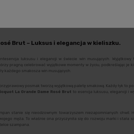
ane produktu
Opinie o produkcie
Zabezpieczenie pr
é Brut – Luksus i elegancja w kieliszku.
ntesencja luksusu i elegancji w świecie win musujących. Wyjątkowy 
 którzy pragną celebrować wyjątkowe momenty w życiu, podkreślając je 
sły każdego smakosza win musujących.
 przyprawowy posmak tworzą wyjątkową paletę smakową. Każdy łyk to po
licquot
La Grande Dame Rosé Brut
to esencja luksusu, elegancji i w
ampan stanie się nieodzownym towarzyszem niezapomnianych chwil. Hi
swojego męża. To właśnie ona przyczyniła się do rozwoju marki i stała s
utelce szampana.