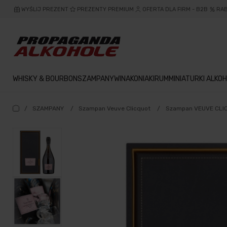
WYŚLIJ PREZENT
PREZENTY PREMIUM
OFERTA DLA FIRM - B2B
RA
WHISKY & BOURBON
SZAMPANY
WINA
KONIAKI
RUM
MINIATURKI ALKOH
/
SZAMPANY
/
Szampan Veuve Clicquot
/
Szampan VEUVE CLI