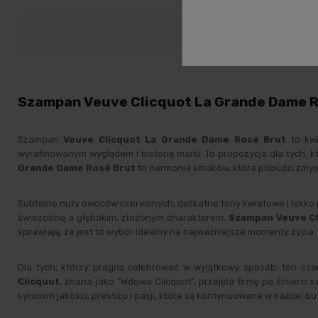
Opis
D
Szampan Veuve Clicquot La Grande Dame Ros
Szampan
Veuve Clicquot La Grande Dame Rosé Brut
to kwi
wyrafinowanym wyglądem i historią marki. To propozycja dla tych,
Grande Dame Rosé Brut
to harmonia smaków, która pobudzi zmy
Subtelne nuty owoców czerwonych, delikatne tony kwiatowe i lekko
świeżością a głębokim, złożonym charakterem.
Szampan Veuve C
sprawiają, że jest to wybór idealny na najważniejsze momenty życia.
Dla tych, którzy pragną celebrować w wyjątkowy sposób, ten sz
Clicquot
, znana jako "Wdowa Clicquot", przejęła firmę po śmierci 
synonim jakości, prestiżu i pasji, które są kontynuowane w każdej b