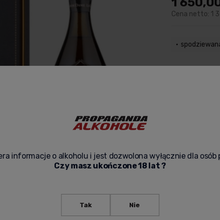
1 650,00
Cena netto:
1 
spodziewan
Zapak
zapytaj o pr
ra informacje o alkoholu i jest dozwolona wyłącznie dla osób 
Czy masz ukończone 18 lat ?
Tak
Nie