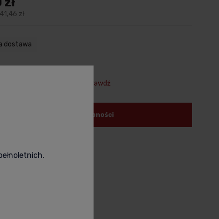
 zł
341,46 zł
a dostawa
uj na prezent (+39,00 zł)
Sprawdź
powiadom o dostępności
odukt
poleć znajomemu
pełnoletnich.