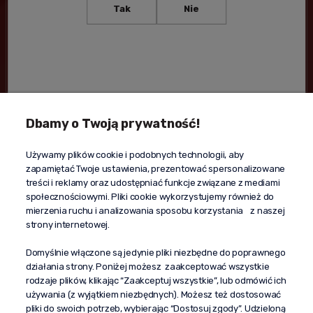
Tak
Nie
Akceptuję
Regulamin
i
Politykę prywatności
.
Dbamy o Twoją prywatność!
Kontakt
Używamy plików cookie i podobnych technologii, aby
+48 603 610 870
zapamiętać Twoje ustawienia, prezentować spersonalizowane
kontakt@propaganda24h.pl
treści i reklamy oraz udostępniać funkcje związane z mediami
społecznościowymi. Pliki cookie wykorzystujemy również do
“Propaganda"
mierzenia ruchu i analizowania sposobu korzystania z naszej
al. Komisji Edukacji Narodowej 51/U5
strony internetowej.
02-797 Warszawa
Pomoc
Domyślnie włączone są jedynie pliki niezbędne do poprawnego
działania strony. Poniżej możesz zaakceptować wszystkie
Dostawa
rodzaje plików, klikając “Zaakceptuj wszystkie”, lub odmówić ich
Moje konto
używania (z wyjątkiem niezbędnych). Możesz też dostosować
pliki do swoich potrzeb, wybierając “Dostosuj zgody”. Udzieloną