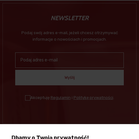
NEWSLETTER
Podaj swój adres e-mail, jeżeli chcesz otrzymywać
informacje o nowościach i promocjach.
Wyślij
Akceptuję
Regulamin
i
Politykę prywatności
.
Dbamy o Twoją prywatność!