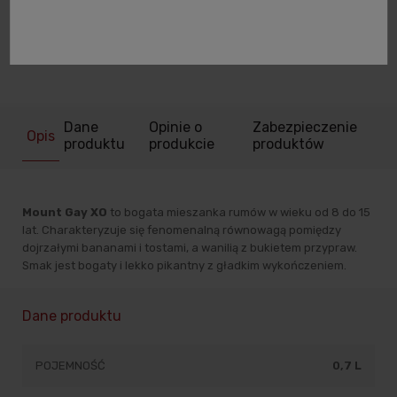
powiadom o dostępności
zapytaj o produkt
poleć znajomemu
Dane
Opinie o
Zabezpieczenie
Opis
produktu
produkcie
produktów
Mount Gay XO
to bogata mieszanka rumów w wieku od 8 do 15
lat. Charakteryzuje się fenomenalną równowagą pomiędzy
dojrzałymi bananami i tostami, a wanilią z bukietem przypraw.
Smak jest bogaty i lekko pikantny z gładkim wykończeniem.
Dane produktu
POJEMNOŚĆ
0,7 L