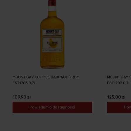
MOUNT GAY ECLIPSE BARBADOS RUM
MOUNT GAY 
EST.1703 0,7L
EST.1703 0,7L
109,90 zł
125,00 zł
Powiadom o dostępności
Pow