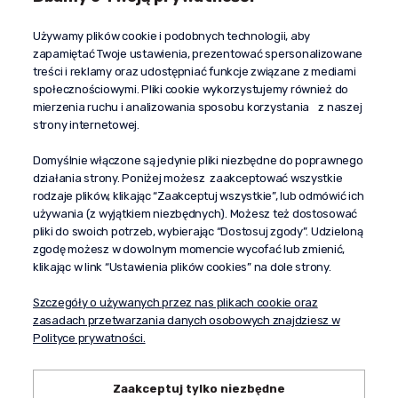
Kontakt
Używamy plików cookie i podobnych technologii, aby
+48 603 610 870
zapamiętać Twoje ustawienia, prezentować spersonalizowane
kontakt@propaganda24h.pl
treści i reklamy oraz udostępniać funkcje związane z mediami
społecznościowymi. Pliki cookie wykorzystujemy również do
“Propaganda"
mierzenia ruchu i analizowania sposobu korzystania z naszej
al. Komisji Edukacji Narodowej 51/U5
strony internetowej.
02-797 Warszawa
Pomoc
Domyślnie włączone są jedynie pliki niezbędne do poprawnego
działania strony. Poniżej możesz zaakceptować wszystkie
Dostawa
rodzaje plików, klikając “Zaakceptuj wszystkie”, lub odmówić ich
Moje konto
używania (z wyjątkiem niezbędnych). Możesz też dostosować
pliki do swoich potrzeb, wybierając “Dostosuj zgody”. Udzieloną
O firmie
zgodę możesz w dowolnym momencie wycofać lub zmienić,
klikając w link “Ustawienia plików cookies” na dole strony.
Szczegóły o używanych przez nas plikach cookie oraz
zasadach przetwarzania danych osobowych znajdziesz w
Polityce prywatności.
Zaakceptuj tylko niezbędne