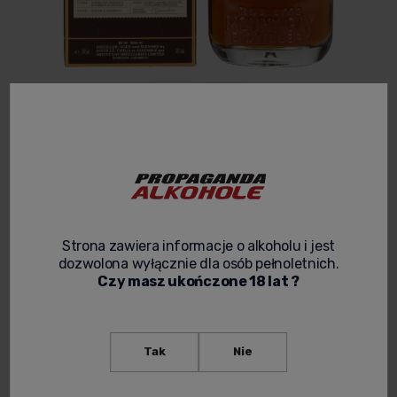
MOUNT GAY XO BARBADOS RUM EST.1703
0,7L
4.0
Kod produktu:
RUM 092
Strona zawiera informacje o alkoholu i jest
299,00 zł
dozwolona wyłącznie dla osób pełnoletnich.
Czy masz ukończone 18 lat ?
Cena netto:
243,09 zł
spodziewana dostawa
Tak
Nie