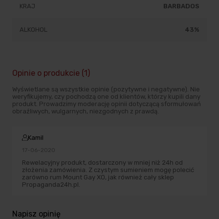
KRAJ
BARBADOS
ALKOHOL
43%
Opinie o produkcie (1)
Wyświetlane są wszystkie opinie (pozytywne i negatywne). Nie
weryfikujemy, czy pochodzą one od klientów, którzy kupili dany
produkt. Prowadzimy moderację opinii dotyczącą sformułowań
obraźliwych, wulgarnych, niezgodnych z prawdą.
Kamil
17-06-2020
Rewelacyjny produkt, dostarczony w mniej niż 24h od
złożenia zamówienia. Z czystym sumieniem mogę polecić
zarówno rum Mount Gay XO, jak również cały sklep
Propaganda24h.pl.
Napisz opinię