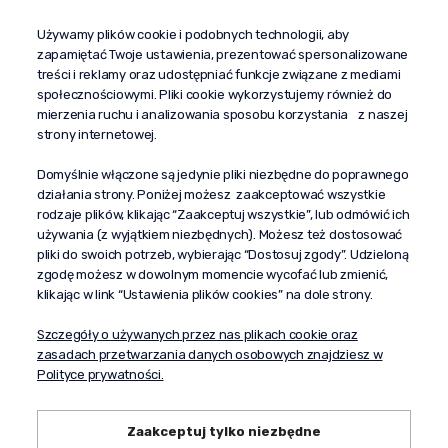
Używamy plików cookie i podobnych technologii, aby
+48 603 610 870
zapamiętać Twoje ustawienia, prezentować spersonalizowane
kontakt@propaganda24h.pl
treści i reklamy oraz udostępniać funkcje związane z mediami
społecznościowymi. Pliki cookie wykorzystujemy również do
“Propaganda"
mierzenia ruchu i analizowania sposobu korzystania z naszej
al. Komisji Edukacji Narodowej 51/U5
strony internetowej.
02-797 Warszawa
Pomoc
Domyślnie włączone są jedynie pliki niezbędne do poprawnego
działania strony. Poniżej możesz zaakceptować wszystkie
Dostawa
rodzaje plików, klikając “Zaakceptuj wszystkie”, lub odmówić ich
Moje konto
używania (z wyjątkiem niezbędnych). Możesz też dostosować
pliki do swoich potrzeb, wybierając “Dostosuj zgody”. Udzieloną
O firmie
zgodę możesz w dowolnym momencie wycofać lub zmienić,
klikając w link “Ustawienia plików cookies” na dole strony.
Szczegóły o używanych przez nas plikach cookie oraz
zasadach przetwarzania danych osobowych znajdziesz w
Polityce prywatności.
Zaakceptuj tylko niezbędne