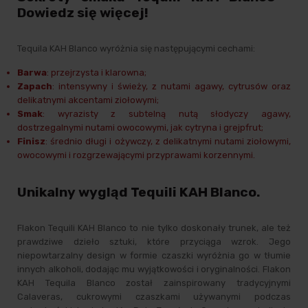
Dowiedz się więcej!
Tequila KAH Blanco wyróżnia się następującymi cechami:
Barwa
: przejrzysta i klarowna;
Zapach
: intensywny i świeży, z nutami agawy, cytrusów oraz
delikatnymi akcentami ziołowymi;
Smak
: wyrazisty z subtelną nutą słodyczy agawy,
dostrzegalnymi nutami owocowymi, jak cytryna i grejpfrut;
Finisz
: średnio długi i ożywczy, z delikatnymi nutami ziołowymi,
owocowymi i rozgrzewającymi przyprawami korzennymi.
Unikalny wygląd Tequili KAH Blanco.
Flakon Tequili KAH Blanco to nie tylko doskonały trunek, ale też
prawdziwe dzieło sztuki, które przyciąga wzrok. Jego
niepowtarzalny design w formie czaszki wyróżnia go w tłumie
innych alkoholi, dodając mu wyjątkowości i oryginalności. Flakon
KAH Tequila Blanco został zainspirowany tradycyjnymi
Calaveras, cukrowymi czaszkami używanymi podczas