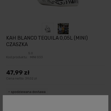
KAH BLANCO TEQUILA 0,05L (MINI)
CZASZKA
5.0
Kod produktu:
MINI 033
47,99 zł
Cena netto:
39,02 zł
spodziewana dostawa