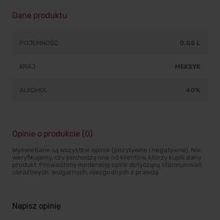
Dane produktu
POJEMNOŚĆ
0,05 L
KRAJ
MEKSYK
ALKOHOL
40%
Opinie o produkcie (0)
Wyświetlane są wszystkie opinie (pozytywne i negatywne). Nie
weryfikujemy, czy pochodzą one od klientów, którzy kupili dany
produkt. Prowadzimy moderację opinii dotyczącą sformułowań
obraźliwych, wulgarnych, niezgodnych z prawdą.
Napisz opinię