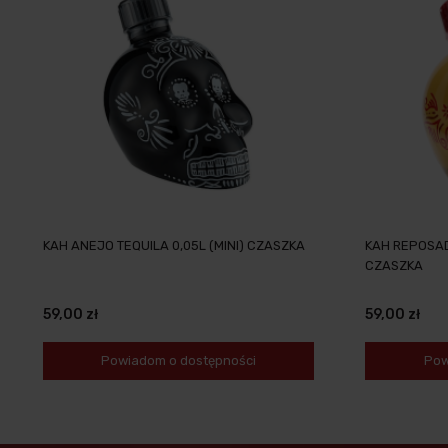
KAH ANEJO TEQUILA 0,05L (MINI) CZASZKA
KAH REPOSADO
CZASZKA
59,00 zł
59,00 zł
Powiadom o dostępności
Pow