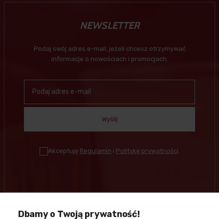
NEWSLETTER
Podaj swój adres e-mail, jeżeli chcesz otrzymywać
informacje o nowościach i promocjach.
Wyślij
Akceptuję
Regulamin
i
Politykę prywatności
.
Dbamy o Twoją prywatność!
Kontakt