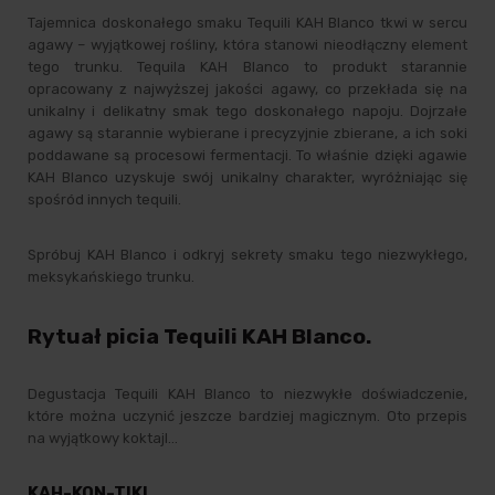
Tajemnica doskonałego smaku Tequili KAH Blanco tkwi w sercu
agawy – wyjątkowej rośliny, która stanowi nieodłączny element
tego trunku. Tequila KAH Blanco to produkt starannie
opracowany z najwyższej jakości agawy, co przekłada się na
unikalny i delikatny smak tego doskonałego napoju. Dojrzałe
agawy są starannie wybierane i precyzyjnie zbierane, a ich soki
poddawane są procesowi fermentacji. To właśnie dzięki agawie
KAH Blanco uzyskuje swój unikalny charakter, wyróżniając się
spośród innych tequili.
Spróbuj KAH Blanco i odkryj sekrety smaku tego niezwykłego,
meksykańskiego trunku.
Rytuał picia Tequili KAH Blanco.
Degustacja Tequili KAH Blanco to niezwykłe doświadczenie,
które można uczynić jeszcze bardziej magicznym. Oto przepis
na wyjątkowy koktajl…
KAH-KON-TIKI