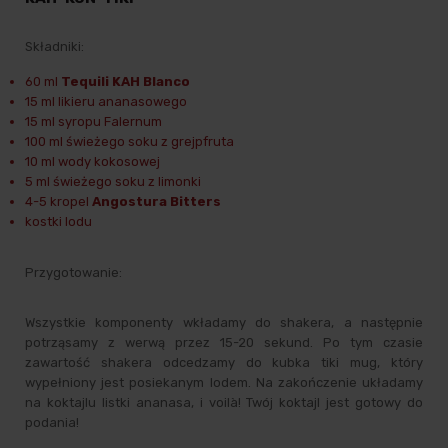
Składniki:
60 ml
Tequili KAH Blanco
15 ml likieru ananasowego
15 ml syropu Falernum
100 ml świeżego soku z grejpfruta
10 ml wody kokosowej
5 ml świeżego soku z limonki
4-5 kropel
Angostura Bitters
kostki lodu
Przygotowanie:
Wszystkie komponenty wkładamy do shakera, a następnie
potrząsamy z werwą przez 15-20 sekund. Po tym czasie
zawartość shakera odcedzamy do kubka tiki mug, który
wypełniony jest posiekanym lodem. Na zakończenie układamy
na koktajlu listki ananasa, i voilà! Twój koktajl jest gotowy do
podania!