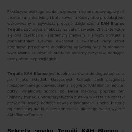
Ekskluzywność tego trunku rozpoczyna się od uprawy agawy, aż
do starannej destylacji i butelkowania. Każdy etap produkcji jest
wykonywany z najwyższą precyzją, dzięki czemu
KAH Blanco
Tequila
zachwyca smakoszy na całym świecie. Charakteryzuje
się ona czystością i subtelnym smakiem. Pierwszy kontakt z
podniebieniem ujawnia owocowe i kwiatowe nuty, które
stopniowo przechodzą w delikatną agawową nutę. W aromacie
wyczuwalne są również subtelne akcenty przypraw, dodające
destylatowi elegancji i głębi.
Tequila KAH
Blanco
jest idealna zarówno do degustacji solo,
jak i jako składnik klasycznych koktajli. Jeśli pragniesz
niezapomnianego doświadczenia, sięgnij po KAH Blanco Tequila i
odkryj wyjątkową podróż do serca Meksyku poprzez ten
unikalny trunek. Charakterystyczna butelka w kształcie czaszki
przyciąga uwagę, dodając dawkę oryginalności. Poznaj historię
tej specjalnej marki, a przekonasz się, dlaczego warto wybrać
KAH Blanco Tequila.
Sekrety smaku Tequili KAH Blanco -