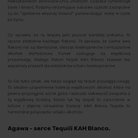
meksykańskich obchodów Dnia Zmarłych. Czaszka symbolizuje
życie i śmierć. Rodziny otrzymujące cukrowe czaszki zachęcane
są do "zjedzenia własnej śmierci", potwierdzając wiarę w życie
po życiu.
Co sprawia, że ta tequila jest jeszcze bardziej unikalna, to
ręczne zdobienie każdego flakonu. To sprawia, że żadne dwa
flakony nie są identyczne, ciesząc kolekcjonerów i entuzjastów
alkoholi. Wartościowy trunek zasługuje na wyjątkową
prezentację, dlatego flakon Tequili KAH Blanco stanowi też
wspaniały prezent dla miłośników sztuki i kolekcjonerów.
To nie tylko smak, ale także wygląd tej tequili przyciąga uwagę.
To idealne uzupełnienie kolekcji wyjątkowych alkoholi, które na
pewno przyciągnie wzrok gości i wzbudzi ciekawość związana z
tą wyjątkową butelką. Każdy łyk tej tequili to zanurzenie w
sztuce i pięknie utrwalonej tradycji. KAH Blanco Tequila to
harmonijne połączenie sztuki i alkoholu.
Agawa - serce Tequili KAH Blanco.