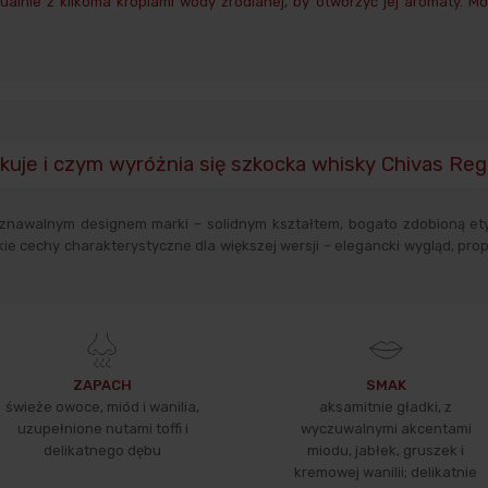
ualnie z kilkoma kroplami wody źródlanej, by otworzyć jej aromaty. M
kuje i czym wyróżnia się szkocka whisky Chivas Reg
znawalnym designem marki – solidnym kształtem, bogato zdobioną etyk
ie cechy charakterystyczne dla większej wersji – elegancki wygląd, pro
ZAPACH
SMAK
świeże owoce, miód i wanilia,
aksamitnie gładki, z
uzupełnione nutami toffi i
wyczuwalnymi akcentami
delikatnego dębu
miodu, jabłek, gruszek i
kremowej wanilii; delikatnie