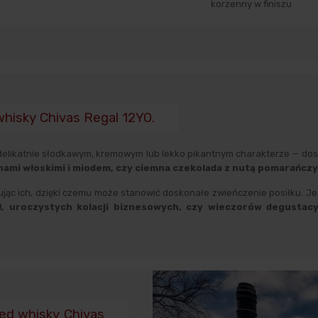
korzenny w finiszu
 whisky Chivas Regal 12YO.
 o delikatnie słodkawym, kremowym lub lekko pikantnym charakterze — 
ami włoskimi i miodem, czy ciemna czekolada z nutą pomarańczy
ąc ich, dzięki czemu może stanowić doskonałe zwieńczenie posiłku. Jeśl
ł, uroczystych kolacji biznesowych, czy wieczorów degustacy
ded whisky Chivas