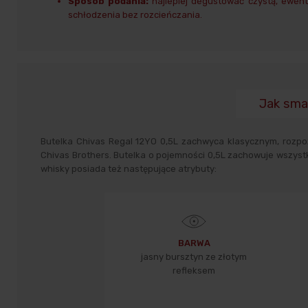
Sposób podania:
najlepiej degustować czystą, ewent
schłodzenia bez rozcieńczania.
Jak sma
Butelka Chivas Regal 12YO 0,5L zachwyca klasycznym, rozpo
Chivas Brothers. Butelka o pojemności 0,5L zachowuje wszystk
whisky posiada też następujące atrybuty:
BARWA
jasny bursztyn ze złotym
refleksem