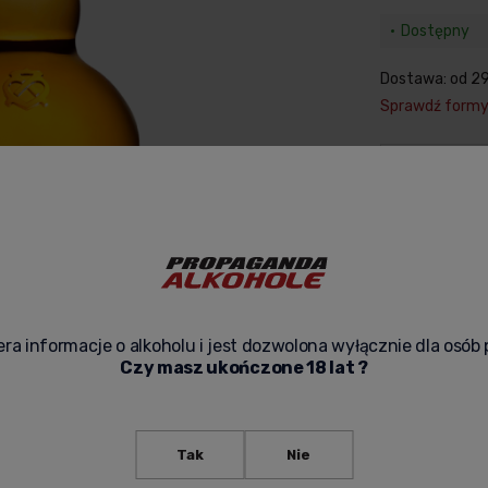
Dostępny
Dostawa:
od 29
Sprawdź form
-
zapytaj o pr
ra informacje o alkoholu i jest dozwolona wyłącznie dla osób 
Czy masz ukończone 18 lat ?
Tak
Nie