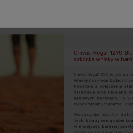
uktu
Koszty dostawy
Opinie o produkcie
Zabezpiec
Chivas Regal 12YO Bl
szkocka whisky w bard
Chivas Regal 12YO to jedna z n
whisky
na świecie, będąca prawd
Powstała z połączenia sta
Strathisla oraz Highland, 
dębowych beczkach.
To wła
niepowtarzalny charakter – głęb
Wersja o pojemności 0,5 litra to
tych, którzy cenią sobie k
w mniejszej, bardziej prakt
zarówno dla doświadczonych kon