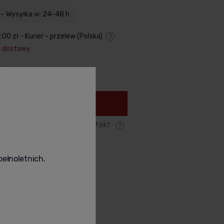
Wysyłka w: 24-48 h
,00 zł
- Kurier - przelew
(Polska)
y dostawy
Cena nie zawiera ewentualnych
kosztów płatności
+
Do koszyka
Zyskujesz:
199
pkt
odukt
poleć znajomemu
pełnoletnich.