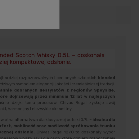
zenie produktów
ended Scotch Whisky 0,5L – doskonała
ziej kompaktowej odsłonie.
ajbardziej rozpoznawalnych i cenionych szkockich
blended
ziwym symbolem elegancji, jakości i rzemieślniczej tradycji.
rannie dobranych destylatów z regionów Speyside,
które dojrzewają przez minimum 12 lat w najlepszych
śnie dzięki temu procesowi Chivas Regal zyskuje swój
oki, harmonijny i niezwykle aksamitny.
 świetna alternatywa dla klasycznej butelki 0,7L –
idealna dla
omfort, mobilność oraz możliwość spróbowania trunku
ycznej odsłonie.
Chivas Regal 12YO to doskonały wybór
eserów whisky, jak i dla osób, które dopiero rozpoczynają