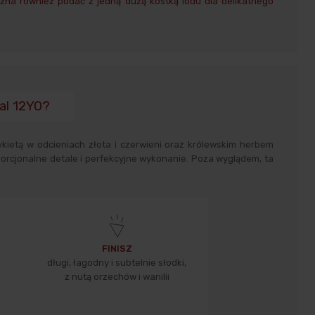
ożna również podać z jedną dużą kostką lodu dla delikatnego
al 12YO?
ietą w odcieniach złota i czerwieni oraz królewskim herbem
porcjonalne detale i perfekcyjne wykonanie. Poza wyglądem, ta
FINISZ
długi, łagodny i subtelnie słodki,
z nutą orzechów i wanilii