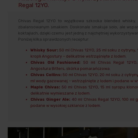
Regal 12YO.
Chivas Regal 12YO to wyjątkowa szkocka blended whisky,
zbalansowanym smakiem. Doskonale smakuje solo, ale wspan
koktajlach, dzięki czemu jest jedną z najchętniej wykorzysty
Poniżej kilka sprawdzonych receptur:
Whisky Sour:
50 ml Chivas 12YO, 25 ml soku z cytryny, 
kropli Angostury – delikatnie wstrząśnięte z lodem.
Chivas Old Fashioned:
50 ml Chivas Regal 12YO, 
Angostura Bitters, skórka pomarańczowa.
Chivas Collins:
50 ml Chivas 12YO, 20 ml soku z cytryn
ml wody gazowanej – wstrząśnięte z lodem i podane w wy
Maple Chivas:
50 ml Chivas 12YO, 15 ml syropu klono
delikatnie wymieszane z lodem.
Chivas Ginger Ale:
40 ml Chivas Regal 12YO, 100 ml gi
podane w wysokiej szklance z lodem.