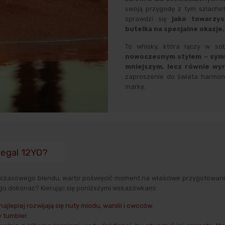
swoją przygodę z tym szlachet
sprawdzi się
jako towarzysz
butelka na specjalne okazje.
To whisky, która łączy w sob
nowoczesnym stylem – symb
mniejszym, lecz równie wy
zaproszenie do świata harmonii,
markę.
Regal 12YO?
dczasowego blendu, warto poświęcić moment na właściwe przygotowanie 
tego dokonać? Kierując się poniższymi wskazówkami:
jlepiej rozwijają się nuty miodu, wanilii i owoców.
y tumbler.