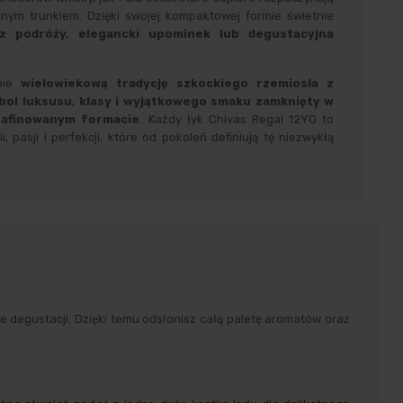
nym trunkiem. Dzięki swojej kompaktowej formie świetnie
 podróży, elegancki upominek lub degustacyjna
ie
wielowiekową tradycję szkockiego rzemiosła z
ol luksusu, klasy i wyjątkowego smaku zamknięty w
rafinowanym formacie
. Każdy łyk Chivas Regal 12YO to
 pasji i perfekcji, które od pokoleń definiują tę niezwykłą
degustacji. Dzięki temu odsłonisz całą paletę aromatów oraz