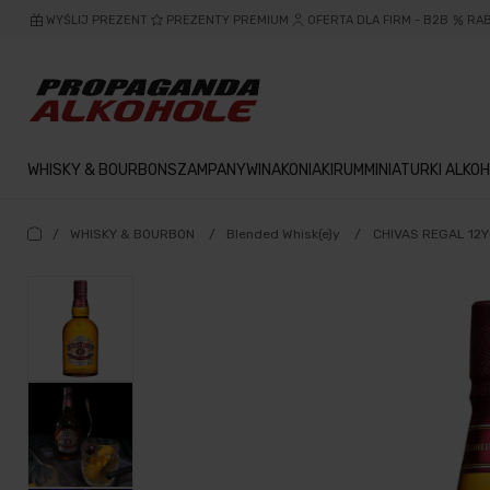
WYŚLIJ PREZENT
PREZENTY PREMIUM
OFERTA DLA FIRM - B2B
RA
WHISKY & BOURBON
SZAMPANY
WINA
KONIAKI
RUM
MINIATURKI ALKOH
/
WHISKY & BOURBON
/
Blended Whisk(e)y
/
CHIVAS REGAL 12Y