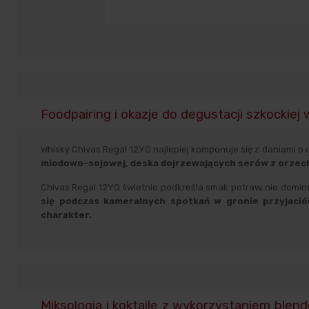
Foodpairing i okazje do degustacji szkockiej
Whisky Chivas Regal 12YO najlepiej komponuje się z daniami
miodowo-sojowej, deska dojrzewających serów z orzech
Chivas Regal 12YO świetnie podkreśla smak potraw, nie dominuj
się podczas kameralnych spotkań w gronie przyjació
charakter.
Miksologia i koktajle z wykorzystaniem blen