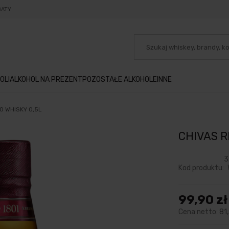
BATY
OLI
ALKOHOL NA PREZENT
POZOSTAŁE ALKOHOLE
INNE
O WHISKY 0,5L
CHIVAS R
3
Kod produktu:
99,90 zł
Cena netto:
81