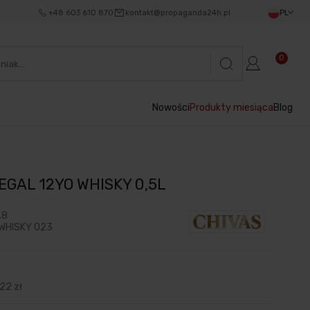
+48 603 610 870
kontakt@propaganda24h.pl
PL
0
Nowości
Produkty miesiąca
Blog
EGAL 12YO WHISKY 0,5L
.8
WHISKY 023
,22 zł