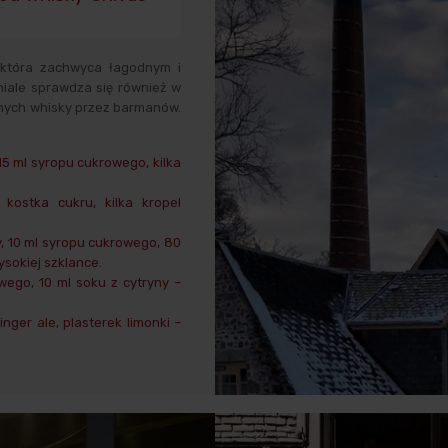
 która zachwyca łagodnym i
iale sprawdza się również w
wanych whisky przez barmanów.
15 ml syropu cukrowego, kilka
kostka cukru, kilka kropel
y, 10 ml syropu cukrowego, 80
sokiej szklance.
wego, 10 ml soku z cytryny –
nger ale, plasterek limonki –