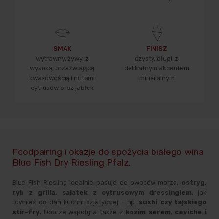
SMAK
FINISZ
wytrawny, żywy, z
czysty, długi, z
wysoką, orzeźwiającą
delikatnym akcentem
kwasowością i nutami
mineralnym
cytrusów oraz jabłek
Foodpairing i okazje do spożycia białego wina
Blue Fish Dry Riesling Pfalz.
Blue Fish Riesling idealnie pasuje do owoców morza,
ostryg,
ryb z grilla, sałatek z cytrusowym dressingiem
, jak
również do dań kuchni azjatyckiej – np.
sushi czy tajskiego
stir-fry.
Dobrze współgra także z
kozim serem, ceviche i