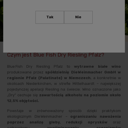
Tak
Nie
Czym jest Blue Fish Dry Riesling Pfalz?
Blue Fish Dry Riesling Pfalz to
wytrawne białe wino
produkowane przez
spółdzielnię Die Weinmacher GmbH w
regionie Pfalz (Palatinate) w Niemczech
, a konkretnie w
okolicach Niederkirchen, w strefie Mittelhaardt – największej
pojedynczej apelacji Riesling na świecie. Wino oznaczone jako
„Dry” cechuje się
zawartością alkoholu na poziomie około
12,5% objętości.
Powstaje w zrównoważony sposób dzięki praktykom
ekologicznym Die Weinmacher –
ograniczaniu nawożenia
poprzez analizę gleby,
redukcji oprysków
oraz
całkowitemu
wyeliminowaniu organizmów