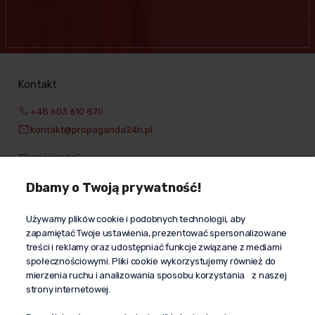
Kontakt
+48 603 610 870
kontakt@propaganda24h.pl
“Propaganda"
al. Komisji Edukacji Narodowej 51/U5
Dbamy o Twoją prywatność!
02-797 Warszawa
Pomoc
Używamy plików cookie i podobnych technologii, aby
Dostawa
zapamiętać Twoje ustawienia, prezentować spersonalizowane
treści i reklamy oraz udostępniać funkcje związane z mediami
Moje konto
społecznościowymi. Pliki cookie wykorzystujemy również do
O firmie
mierzenia ruchu i analizowania sposobu korzystania z naszej
strony internetowej.