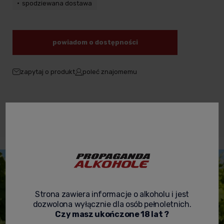
spodziewana dostawa
powiadom o dostępności
zapytaj o produkt
poleć znajomemu
Dane
Opinie o
Zabezpieczenie
Opis
produktu
produkcie
produktów
Strona zawiera informacje o alkoholu i jest
dozwolona wyłącznie dla osób pełnoletnich.
Czy masz ukończone 18 lat ?