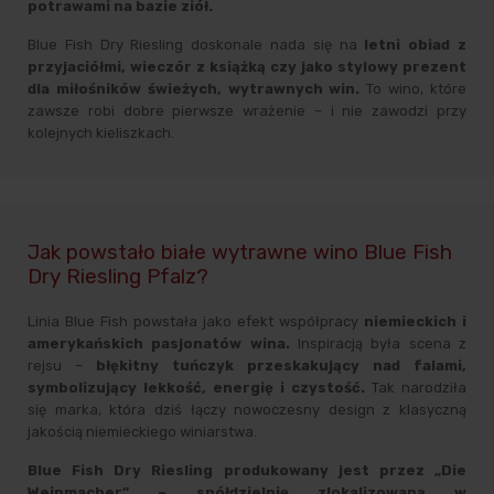
potrawami na bazie ziół.
Blue Fish Dry Riesling doskonale nada się na
letni obiad z
przyjaciółmi, wieczór z książką czy jako stylowy prezent
dla miłośników świeżych, wytrawnych win.
To wino, które
zawsze robi dobre pierwsze wrażenie – i nie zawodzi przy
kolejnych kieliszkach.
Jak powstało białe wytrawne wino Blue Fish
Dry Riesling Pfalz?
Linia Blue Fish powstała jako efekt współpracy
niemieckich i
amerykańskich pasjonatów wina.
Inspiracją była scena z
rejsu –
błękitny tuńczyk przeskakujący nad falami,
symbolizujący lekkość, energię i czystość.
Tak narodziła
się marka, która dziś łączy nowoczesny design z klasyczną
jakością niemieckiego winiarstwa.
Blue Fish Dry Riesling produkowany jest przez „Die
Weinmacher” – spółdzielnię zlokalizowaną w