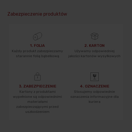
Zabezpieczenie produktów
1. FOLIA
2. KARTON
Każdy produkt zabezpieczamy
Używamy odpowiedniej
starannie folią bąbelkową
jakości kartonów wysyłkowych
3. ZABEZPIECZENIE
4. OZNACZENIE
Kartony z produktami
Stosujemy odpowiednie
wypełnione są odpowiednimi
oznaczenia informacyjne dla
materiałami
kuriera
zabezpieczającymi przed
uszkodzeniem