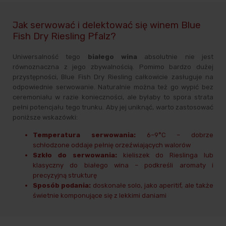
Jak serwować i delektować się winem Blue
Fish Dry Riesling Pfalz?
Uniwersalność tego
białego wina
absolutnie nie jest
równoznaczna z jego zbywalnością. Pomimo bardzo dużej
przystępności, Blue Fish Dry Riesling całkowicie zasługuje na
odpowiednie serwowanie. Naturalnie można też go wypić bez
ceremoniału w razie konieczności, ale byłaby to spora strata
pełni potencjału tego trunku. Aby jej uniknąć, warto zastosować
poniższe wskazówki:
Temperatura serwowania:
6–9°C – dobrze
schłodzone oddaje pełnię orzeźwiających walorów
Szkło do serwowania:
kieliszek do Rieslinga lub
klasyczny do białego wina – podkreśli aromaty i
precyzyjną strukturę
Sposób podania:
doskonałe solo, jako aperitif, ale także
świetnie komponujące się z lekkimi daniami