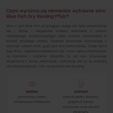
Czym wyróżnia się niemieckie wytrawne wino
Blue Fish Dry Riesling Pfalz?
Wina z serii Blue Fish przyciągają uwagę nie tylko zawartością,
ale i formą – elegancka butelka wykonana z ciemno
niebieskiego, przeźroczystego szkła została uformowana w
kształt smukłego stożka. Etykieta doskonale kontrastuje z
ciemnym szkłem butli, gdyż jest ona śnieżnobiała. Dzięki temu
logo firmy – mgławica niebieskich ryb – oraz napisy informacyjne
są klarowne i czytelne. Wszystko to od razu przywołuje
skojarzenia z wodą, świeżością i wolnością. Ale za tą estetyką
stoi również jakość – oto, co wyróżnia ten Riesling:
BARWA
ZAPACH
jasnozłota z lekko
zielone jabłko, limonka,
słomkowymi refleksami
grejpfrut, kwiaty
cytrusowe, oraz akcent
mineralny