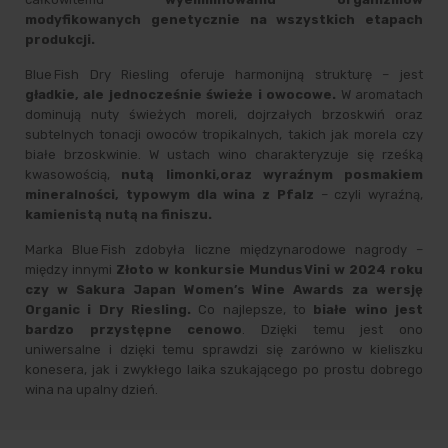
modyfikowanych genetycznie na wszystkich etapach
produkcji.
Blue Fish Dry Riesling oferuje harmonijną strukturę – jest
gładkie, ale jednocześnie świeże i owocowe.
W aromatach
dominują nuty świeżych moreli, dojrzałych brzoskwiń oraz
subtelnych tonacji owoców tropikalnych, takich jak morela czy
białe brzoskwinie. W ustach wino charakteryzuje się rześką
kwasowością,
nutą limonki,oraz wyraźnym posmakiem
mineralności, typowym dla wina z Pfalz
– czyli wyraźną,
kamienistą nutą na finiszu.
Marka Blue Fish zdobyła liczne międzynarodowe nagrody –
między innymi
Złoto w konkursie Mundus Vini w 2024 roku
czy w Sakura Japan Women’s Wine Awards za wersję
Organic i Dry Riesling.
Co najlepsze, to
białe wino jest
bardzo przystępne cenowo
. Dzięki temu jest ono
uniwersalne i dzięki temu sprawdzi się zarówno w kieliszku
konesera, jak i zwykłego laika szukającego po prostu dobrego
wina na upalny dzień.