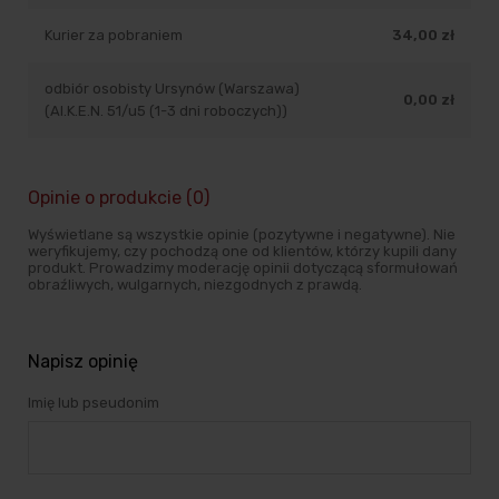
Kurier za pobraniem
34,00 zł
odbiór osobisty Ursynów (Warszawa)
0,00 zł
(Al.K.E.N. 51/u5 (1-3 dni roboczych))
Opinie o produkcie (0)
Wyświetlane są wszystkie opinie (pozytywne i negatywne). Nie
weryfikujemy, czy pochodzą one od klientów, którzy kupili dany
produkt. Prowadzimy moderację opinii dotyczącą sformułowań
obraźliwych, wulgarnych, niezgodnych z prawdą.
Napisz opinię
Imię lub pseudonim