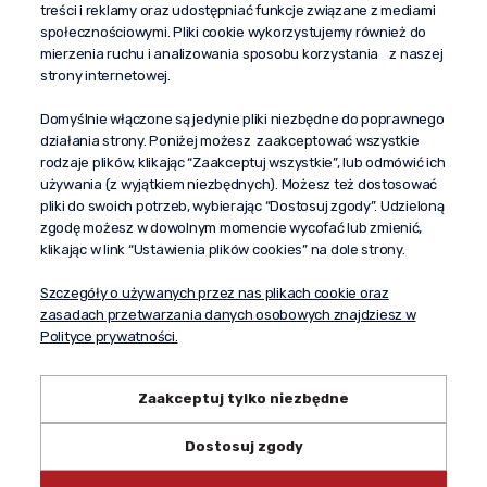
treści i reklamy oraz udostępniać funkcje związane z mediami
społecznościowymi. Pliki cookie wykorzystujemy również do
“Propaganda"
mierzenia ruchu i analizowania sposobu korzystania z naszej
al. Komisji Edukacji Narodowej 51/U5
strony internetowej.
02-797 Warszawa
Pomoc
Domyślnie włączone są jedynie pliki niezbędne do poprawnego
działania strony. Poniżej możesz zaakceptować wszystkie
Dostawa
rodzaje plików, klikając “Zaakceptuj wszystkie”, lub odmówić ich
Moje konto
używania (z wyjątkiem niezbędnych). Możesz też dostosować
pliki do swoich potrzeb, wybierając “Dostosuj zgody”. Udzieloną
O firmie
zgodę możesz w dowolnym momencie wycofać lub zmienić,
klikając w link “Ustawienia plików cookies” na dole strony.
Szczegóły o używanych przez nas plikach cookie oraz
zasadach przetwarzania danych osobowych znajdziesz w
Polityce prywatności.
Zaakceptuj tylko niezbędne
Dostosuj zgody
Copyright © 2024 propagandaalkohole.pl