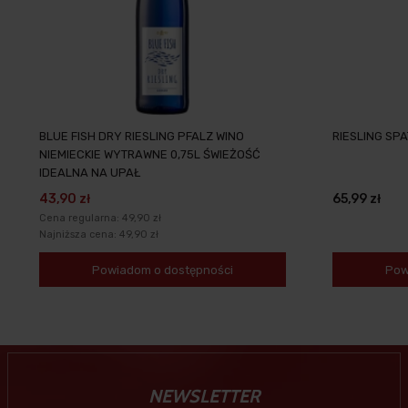
BLUE FISH DRY RIESLING PFALZ WINO
RIESLING SP
NIEMIECKIE WYTRAWNE 0,75L ŚWIEŻOŚĆ
IDEALNA NA UPAŁ
43,90 zł
65,99 zł
Cena regularna:
49,90 zł
Najniższa cena:
49,90 zł
Powiadom o dostępności
Pow
NEWSLETTER