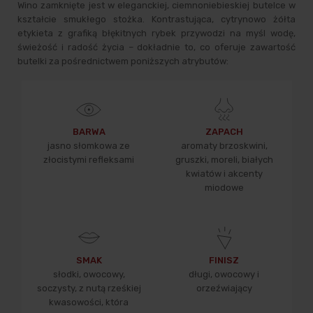
Wino zamknięte jest w eleganckiej, ciemnoniebieskiej butelce w
kształcie smukłego stożka. Kontrastująca, cytrynowo żółta
etykieta z grafiką błękitnych rybek przywodzi na myśl wodę,
świeżość i radość życia – dokładnie to, co oferuje zawartość
butelki za pośrednictwem poniższych atrybutów:
BARWA
ZAPACH
jasno słomkowa ze
aromaty brzoskwini,
złocistymi refleksami
gruszki, moreli, białych
kwiatów i akcenty
miodowe
SMAK
FINISZ
słodki, owocowy,
długi, owocowy i
soczysty, z nutą rześkiej
orzeźwiający
kwasowości, która