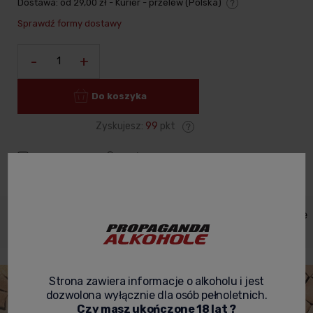
Dostawa:
od 29,00 zł
- Kurier - przelew
(Polska)
Cena nie zawiera ewentualnych kosztów płatności
Sprawdź formy dostawy
-
+
Do koszyka
Zyskujesz:
99
pkt
zapytaj o produkt
poleć znajomemu
Dane
Koszty
Opinie o
Zabezpieczenie
Opis
produktu
dostawy
produkcie
produktów
Strona zawiera informacje o alkoholu i jest
dozwolona wyłącznie dla osób pełnoletnich.
Czy masz ukończone 18 lat ?