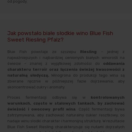
od pogody.
Jak powstało białe słodkie wino Blue Fish
Sweet Riesling Pfalz?
Blue Fish powstaje ze szczepu
Riesling
– jednej z
najważniejszych i najbardziej cenionych białych winorośli na
świecie – znanej z wyjątkowej zdolności do
oddawania
charakteru terroir oraz łączenia świeżej kwasowości z
naturalną słodyczą.
Winogrona do produkcji tego wina są
zbierane ręcznie w późniejszej fazie dojrzewania, aby
skoncentrować cukry i aromaty.
Proces fermentacji odbywa się w
kontrolowanych
warunkach, często w stalowych tankach, by zachować
świeżość i owocowy profil wina
. Część fermentacji bywa
zatrzymywana, aby zachować naturalny cukier resztkowy, co
nadaje winu słodki charakter i harmonijną strukturę. W rezultacie
Blue Fish Sweet Riesling charakteryzuje się nutami dojrzałych