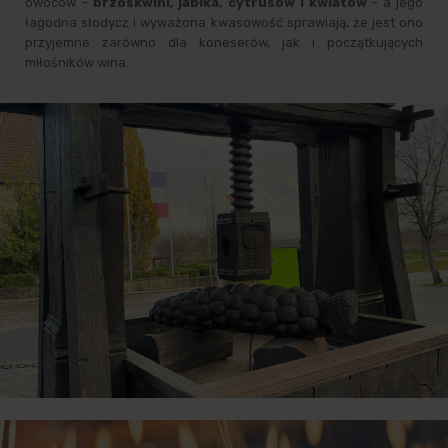
owoców –
brzoskwini, jabłka, cytrusów i kwiatów
– a jego
łagodna słodycz i wyważona kwasowość sprawiają, że jest ono
przyjemne zarówno dla koneserów, jak i początkujących
miłośników wina.