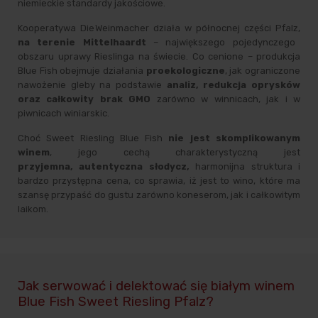
niemieckie standardy jakościowe.
Kooperatywa Die Weinmacher działa w północnej części Pfalz,
na terenie Mittelhaardt
– największego pojedynczego
obszaru uprawy Rieslinga na świecie. Co cenione – produkcja
Blue Fish obejmuje działania
proekologiczne
, jak ograniczone
nawożenie gleby na podstawie
analiz, redukcja oprysków
oraz całkowity brak GMO
zarówno w winnicach, jak i w
piwnicach winiarskic.
Choć Sweet Riesling Blue Fish
nie jest skomplikowanym
winem
, jego cechą charakterystyczną jest
przyjemna, autentyczna słodycz,
harmonijna struktura i
bardzo przystępna cena, co sprawia, iż jest to wino, które ma
szansę przypaść do gustu zarówno koneserom, jak i całkowitym
laikom.
Jak serwować i delektować się białym winem
Blue Fish Sweet Riesling Pfalz?