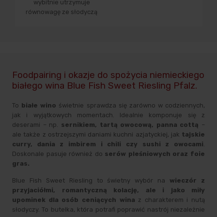
wybitnie utrzymuje
równowagę ze słodyczą
Foodpairing i okazje do spożycia niemieckiego
białego wina Blue Fish Sweet Riesling Pfalz.
To
białe wino
świetnie sprawdza się zarówno w codziennych,
jak i wyjątkowych momentach. Idealnie komponuje się z
deserami – np.
sernikiem, tartą owocową, panna cottą
–
ale także z ostrzejszymi daniami kuchni azjatyckiej, jak
tajskie
curry, dania z imbirem i chili czy sushi z owocami
.
Doskonale pasuje również do
serów pleśniowych oraz foie
gras.
Blue Fish Sweet Riesling to świetny wybór na
wieczór z
przyjaciółmi, romantyczną kolację, ale i jako miły
upominek dla osób ceniących wina
z charakterem i nutą
słodyczy. To butelka, która potrafi poprawić nastrój niezależnie