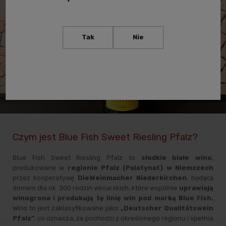
Tak
Nie
Czym jest Blue Fish Sweet Riesling Pfalz?
Blue Fish Sweet Riesling Pfalz to
słodkie białe wino
,
produkowane w
regionie Pfalz (Palatynat) w Niemczech
przez kooperatywę
Die Weinmacher Niederkirchen
, będącą
domem dla ok. 200 rodzin winiarskich, które wspólnie
uprawiają
winogrona i produkują tę linię win pod marką Blue Fish.
Wino to jest zaklasyfikowane jako
„Deutscher Qualitätswein
Pfalz”
, co oznacza, że pochodzi z określonego regionu i spełnia