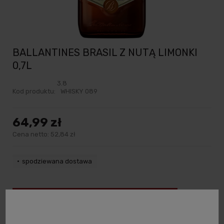
BALLANTINES BRASIL Z NUTĄ LIMONKI
0,7L
3.8
Kod produktu:
WHISKY 089
64,99 zł
Cena netto:
52,84 zł
spodziewana dostawa
powiadom o dostępności