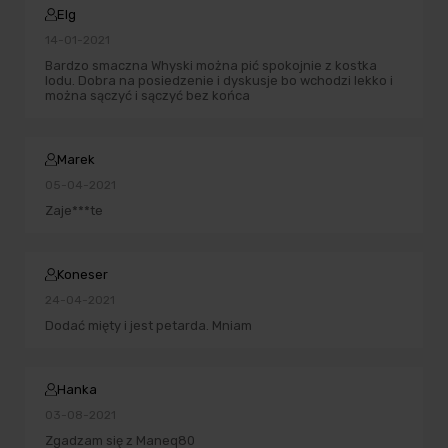
Elg
14-01-2021
Bardzo smaczna Whyski można pić spokojnie z kostka
lodu. Dobra na posiedzenie i dyskusje bo wchodzi lekko i
można sączyć i sączyć bez końca
Marek
05-04-2021
Zaje***te
Koneser
24-04-2021
Dodać mięty i jest petarda. Mniam
Hanka
03-08-2021
Zgadzam się z Maneq80