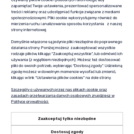
zapamiętać Twoje ustawienia, prezentować spersonalizowane
kontakt@propaganda24h.pl
treści i reklamy oraz udostępniać funkcje związane z mediami
społecznościowymi. Pliki cookie wykorzystujemy również do
“Propaganda"
mierzenia ruchu i analizowania sposobu korzystania z naszej
al. Komisji Edukacji Narodowej 51/U5
strony internetowej.
02-797 Warszawa
Pomoc
Domyślnie włączone są jedynie pliki niezbędne do poprawnego
działania strony. Poniżej możesz zaakceptować wszystkie
Dostawa
rodzaje plików, klikając “Zaakceptuj wszystkie”, lub odmówić ich
Moje konto
używania (z wyjątkiem niezbędnych). Możesz też dostosować
pliki do swoich potrzeb, wybierając “Dostosuj zgody”. Udzieloną
O firmie
zgodę możesz w dowolnym momencie wycofać lub zmienić,
klikając w link “Ustawienia plików cookies” na dole strony.
Szczegóły o używanych przez nas plikach cookie oraz
zasadach przetwarzania danych osobowych znajdziesz w
Polityce prywatności.
Zaakceptuj tylko niezbędne
Dostosuj zgody