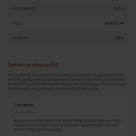
POJEMNOŚĆ
0,7 L
KRAJ
SZKOCJA
ALKOHOL
35%
Opinie o produkcie (14)
Wyświetlane są wszystkie opinie (pozytywne i negatywne). Nie
weryfikujemy, czy pochodzą one od klientów, którzy kupili dany
produkt. Prowadzimy moderację opinii dotyczącą sformułowań
obraźliwych, wulgarnych, niezgodnych z prawdą.
smakosz
15-05-2014
Bardzo ciekawy delikatny smak długo pozostaje w ustach
najlepszy z kostką lodu i dodatkowo plasterkiem limonki
bo bez tego jest za słodki .