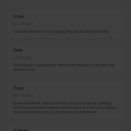
Toni
25-08-2021
Szukam limonki i nie znajduję. Raczej trzcinę cukrową.
Adi
08-12-2021
Stanowczo nie polecam. Whisky to Whisky a nie takie nie
wiadomo co.
Xris
30-07-2022
Drink plasterek świeżej pomarańczy plasterek świeżej
cytryny plasterek świeżej limonki kilka kostek lodu whisky
brasil (kieliszek, max 2) sprite do uzupełnienia
Jenek