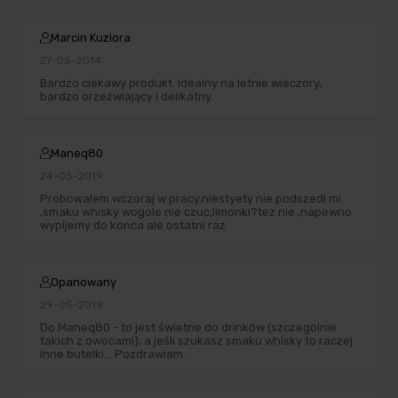
Marcin Kuziora
27-05-2014
Bardzo ciekawy produkt. Idealny na letnie wieczory,
bardzo orzeźwiający i delikatny.
Maneq80
24-05-2019
Probowalem wczoraj w pracy,niestyety nie podszedl mi
,smaku whisky wogole nie czuc,limonki?tez nie ,napewno
wypijemy do konca ale ostatni raz
Opanowany
29-05-2019
Do Maneq80 - to jest świetne do drinków (szczególnie
takich z owocami), a jeśli szukasz smaku whisky to raczej
inne butelki... Pozdrawiam.