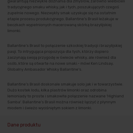
gwarantują niezwykłe doznania dla zmysłów, zarówno wielbicieli
tradycyjnego smaku whisky, jak i tych, poszukujących czegoś
zupełnie nowego. Niezwykły smak uzyskuje się na ostatnim
etapie procesu produkcyjnego. Ballantine’s Brasil leżakuje w
beczkach wypełnionych macerowaną skórką brazylijskiej
limonki.
Ballantine’s Brasil to połączenie szkockiej tradycji i brazylijskiej
pasji. To intrygująca propozycja dla tych, którzy dopiero
zaczynają swoją przygodę w świecie whisky, ale również dla
osób, które są otwarte na nowe smaki.– mówi Ken Lindsay,
Globalny Ambasador Whisky Ballantine’s.
Ballantine’s Brasil doskonale smakuje solo jak i w towarzystwie.
Dużo kostek lodu, kilka plastrów limonki oraz odrobina
lemoniady to proste i smakowite połączenie nazwane ‘Highland
Samba’. Ballantine’s Brasil można również łączyć z płynnym
miodem i świeżo wyciśniętym sokiem z limonki.
Dane produktu