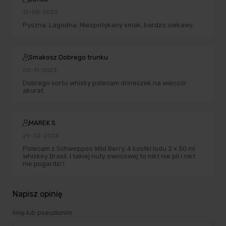
12-08-2023
Pyszna. Lagodna. Niespotykany smak, bardzo ciekawy.
Smakosz Dobrego trunku
05-11-2023
Dobrego sortu whisky polecam drineczek na wieczór
akurat.
MAREK S.
29-02-2024
Polecam z Schweppes Wild Berry, 4 kostki lodu 2 x 50 ml
whiskey Brasil. I takiej nuty owocowej to nikt nie pil i nikt
nie pogardzi !
Napisz opinię
Imię lub pseudonim