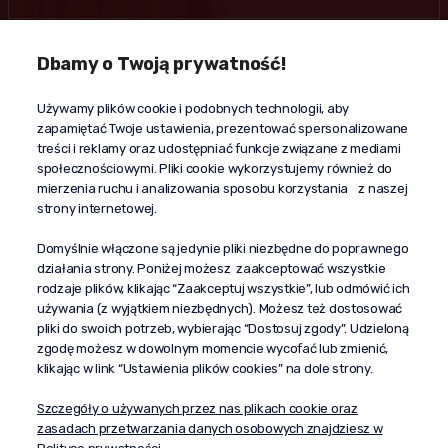
Dbamy o Twoją prywatność!
Kontakt
Używamy plików cookie i podobnych technologii, aby
+48 603 610 870
zapamiętać Twoje ustawienia, prezentować spersonalizowane
kontakt@propaganda24h.pl
treści i reklamy oraz udostępniać funkcje związane z mediami
społecznościowymi. Pliki cookie wykorzystujemy również do
“Propaganda"
mierzenia ruchu i analizowania sposobu korzystania z naszej
al. Komisji Edukacji Narodowej 51/U5
strony internetowej.
02-797 Warszawa
Pomoc
Domyślnie włączone są jedynie pliki niezbędne do poprawnego
działania strony. Poniżej możesz zaakceptować wszystkie
Dostawa
rodzaje plików, klikając “Zaakceptuj wszystkie”, lub odmówić ich
Moje konto
używania (z wyjątkiem niezbędnych). Możesz też dostosować
pliki do swoich potrzeb, wybierając “Dostosuj zgody”. Udzieloną
O firmie
zgodę możesz w dowolnym momencie wycofać lub zmienić,
klikając w link “Ustawienia plików cookies” na dole strony.
Szczegóły o używanych przez nas plikach cookie oraz
zasadach przetwarzania danych osobowych znajdziesz w