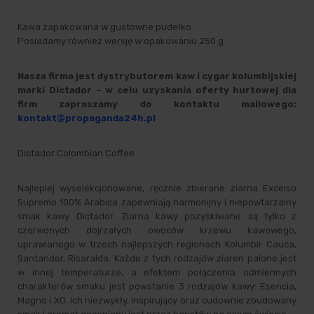
Kawa zapakowana w gustowne pudełko.
Posiadamy również wersję w opakowaniu 250 g.
Nasza firma jest dystrybutorem kaw i cygar kolumbijskiej
marki Dictador – w celu uzyskania oferty hurtowej dla
firm zapraszamy do kontaktu mailowego:
kontakt@propaganda24h.pl
Dictador Colombian Coffee
Najlepiej wyselekcjonowane, ręcznie zbierane ziarna Excelso
Supremo 100% Arabica zapewniają harmonijny i niepowtarzalny
smak kawy Dictador. Ziarna kawy pozyskiwane są tylko z
czerwonych dojrzałych owoców krzewu kawowego,
uprawianego w trzech najlepszych regionach Kolumbii: Cauca,
Santander, Risaralda. Każde z tych rodzajów ziaren palone jest
w innej temperaturze, a efektem połączenia odmiennych
charakterów smaku jest powstanie 3 rodzajów kawy: Esencia,
Magno i XO. Ich niezwykły, inspirujący oraz cudownie zbudowany