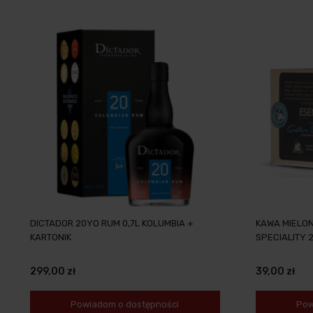
DICTADOR 20YO RUM 0,7L KOLUMBIA +
KAWA MIELON
KARTONIK
SPECIALITY 
299,00 zł
39,00 zł
Powiadom o dostępności
Pow