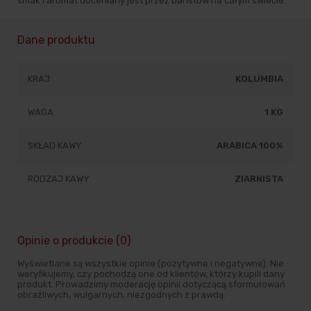
smak i aromat doceniany jest przez baristów na całym świecie.
Dane produktu
KRAJ
KOLUMBIA
WAGA
1 KG
SKŁAD KAWY
ARABICA 100%
RODZAJ KAWY
ZIARNISTA
Opinie o produkcie (0)
Wyświetlane są wszystkie opinie (pozytywne i negatywne). Nie
weryfikujemy, czy pochodzą one od klientów, którzy kupili dany
produkt. Prowadzimy moderację opinii dotyczącą sformułowań
obraźliwych, wulgarnych, niezgodnych z prawdą.