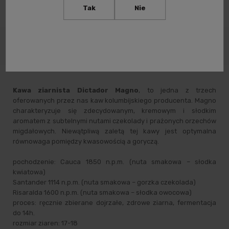
Tak
Nie
Dane
Opinie o
Zabezpieczenie
Opis
produktu
produkcie
produktów
Kawa ziarnista Dictador Magno
, to jedna z trzech
oferowanych przez nas kaw kolumbijskiego producenta. Magno
charakteryzuje się zdecydowanym, kremowym i słodkim
aromatem z subtelnymi nutami czekolady i prażonych orzechów
migdałowych. Niewątpliwą zaletą tej kawy jest optymalna
równowaga pomiędzy kwasowością a goryczą.
pochodzenie: Cauca 1850 n.p.m. (nuta smakowa – słodka
kwiatowa)
Santander 1114 n.p.m. (nuta smakowa – gorzka czekolada)
Risaralda 1600 n.p.m. (nuta smakowa – słodka owocowa)
proces: ręcznie zbierane dojrzałe, zdrowe ziarna, fermentacja
do 14h.
rozmiar ziaren: 17-18