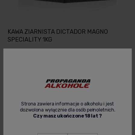
KAWA ZIARNISTA DICTADOR MAGNO
SPECIALITY 1KG
Kod produktu:
KAWA 26
155,00 zł
Cena netto:
126,02 zł
spodziewana dostawa
Strona zawiera informacje o alkoholu i jest
dozwolona wyłącznie dla osób pełnoletnich.
Czy masz ukończone 18 lat ?
powiadom o dostępności
zapytaj o produkt
poleć znajomemu