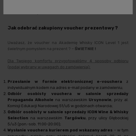
mężczyzny, którego chcemy docenić, jednak zapewniamy, że
PANIE również znakomicie odnajdują się na naszych
warsztatach i są mile widziane.
Jak odebrać zakupiony voucher prezentowy ?
Uważasz, że voucher na Akademię Whisky ICON Level 1 jest
świetnym pomysłem na prezent ? –
ŚWIETNIE !
Dla Twojego komfortu przygotowaliśmy 4 sposoby odbioru
(podaj wybrany w uwagach do zamówienia):
Przesłanie w formie elektronicznej e-vouchera
z
indywidualnym kodem na adres e-mail podany w zamówieniu;
Odbiór osobisty vouchera w salonie sprzedaży
Propaganda Alkohole
na warszawskim
Ursynowie
, przy al.
Komisji Edukacji Narodowej 51/u5 w godzinach otwarcia;
Odbiór osobisty w salonie sprzedaży ICON Wine & Whisky
Selection
na warszawskim
Targówku
, przy ulicy Głębockiej
5/u3 (pon.-sob. 11:00-20:00);
Wysłanie vouchera kurierem pod wskazany adres
– w tym