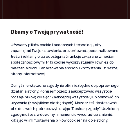
Dbamy o Twoją prywatność!
Kontakt
Używamy plików cookie i podobnych technologii, aby
+48 603 610 870
zapamiętać Twoje ustawienia, prezentować spersonalizowane
kontakt@propaganda24h.pl
treści i reklamy oraz udostępniać funkcje związane z mediami
społecznościowymi. Pliki cookie wykorzystujemy również do
“Propaganda"
mierzenia ruchu i analizowania sposobu korzystania z naszej
al. Komisji Edukacji Narodowej 51/U5
strony internetowej.
02-797 Warszawa
Pomoc
Domyślnie włączone są jedynie pliki niezbędne do poprawnego
działania strony. Poniżej możesz zaakceptować wszystkie
Dostawa
rodzaje plików, klikając “Zaakceptuj wszystkie”, lub odmówić ich
Moje konto
używania (z wyjątkiem niezbędnych). Możesz też dostosować
pliki do swoich potrzeb, wybierając “Dostosuj zgody”. Udzieloną
O firmie
zgodę możesz w dowolnym momencie wycofać lub zmienić,
klikając w link “Ustawienia plików cookies” na dole strony.