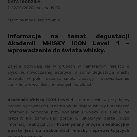
DATA I GODZINA:
1. 22/10/2020 godzina 19:00
*Terminy mogą ulec zmianie.
Informacje na temat degustacji
Akademii WHISKY ICON Level 1 –
wprowadzenie do świata whisky.
Zajęcia odbywają się w grupach w kameralnym miejscu o
wysokiej, nowoczesnej estetyce, a sama degustacja whisky
pozwala w pełni docenić smak, tradycję i doświadczenie
zamknięte w wyselekcjonowanych butelkach.
Akademia Whisky ICON Level 1
– ma na celu w przystępny
sposób wprowadzić uczestników do świata whisky i przekazać
informacje pomocne przy wybieraniu whisky dla siebie, na
prezent lub zamawiając porcję w ulubionym barze (dużo
informacji praktycznych).
Przemyślany program edukacyjny
oparty jest na znakomitych whisky reprezentujących
różne kategorie.