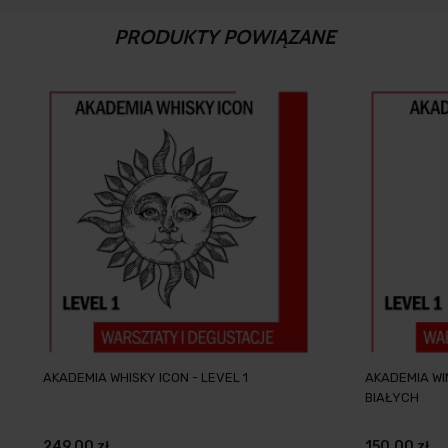
PRODUKTY POWIĄZANE
AKADEMIA WHISKY ICON - LEVEL 1
AKADEMIA WI
BIAŁYCH
249,00 zł
150,00 zł