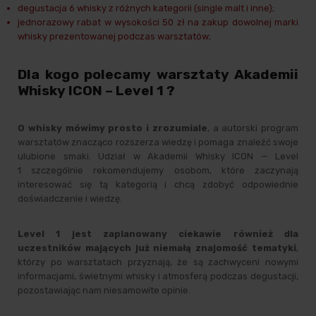
degustacja 6 whisky z różnych kategorii (single malt i inne);
jednorazowy rabat w wysokości 50 zł na zakup dowolnej marki
whisky prezentowanej podczas warsztatów;
Dla kogo polecamy warsztaty Akademii
Whisky ICON – Level 1 ?
O whisky mówimy prosto i zrozumiale
, a autorski program
warsztatów znacząco rozszerza wiedzę i pomaga znaleźć swoje
ulubione smaki. Udział w
Akademii Whisky ICON — Level
1
szczególnie rekomendujemy osobom, które zaczynają
interesować się tą kategorią i chcą zdobyć odpowiednie
doświadczenie i wiedzę.
Level 1 jest zaplanowany ciekawie również dla
uczestników mających już niemałą znajomość tematyki
,
którzy po warsztatach przyznają, że są zachwyceni nowymi
informacjami, świetnymi whisky i atmosferą podczas degustacji,
pozostawiając nam niesamowite opinie.