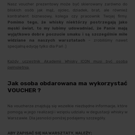
Nasz voucher prezentowy może być skierowany zarówno do
bliskich osób jak mąż, ojciec, dziadek, brat, ale również
kontrahent biznesowy, kolega czy pracownik Twojej firmy.
Pomimo tego, że whisky niektórzy postrzegają jako
męski świat, to my lubimy udowadniać, że Panie mają
wyjątkowo dobre poczucie smaku i są szczególnie mile
widziane na naszych warsztatach
– zrobiliśmy nawet
specjalną edycję tylko dla Pań :)
Każdy uczestnik Akademii Whisky ICON musi być osobą
pełnoletnią.
Jak osoba obdarowana ma wykorzystać
VOUCHER ?
Na voucherze znajdują się wszelkie niezbędne informacje, które
pomogą w jego realizacji i wzięciu udziału w degustacji whisky w
Warszawie. Dla jasności poniżej podajemy szczegóły.
ABY ZAPISAĆ SIĘ NA WARSZTATY, NALEŻY: