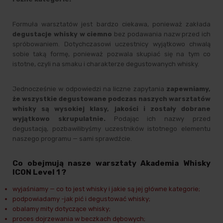
Formuła warsztatów jest bardzo ciekawa, ponieważ zakłada
degustacje whisky w ciemno
bez podawania nazw przed ich
spróbowaniem. Dotychczasowi uczestnicy wyjątkowo chwalą
sobie taką formę, ponieważ pozwala skupiać się na tym co
istotne, czyli na smaku i charakterze degustowanych whisky.
Jednocześnie w odpowiedzi na liczne zapytania
zapewniamy,
że wszystkie degustowane podczas naszych warsztatów
whisky są wysokiej klasy, jakości i zostały dobrane
wyjątkowo skrupulatnie.
Podając ich nazwy przed
degustacją, pozbawilibyśmy uczestników istotnego elementu
naszego programu — sami sprawdźcie.
Co obejmują nasze warsztaty Akademia Whisky
ICON Level 1 ?
wyjaśniamy — co to jest whisky i jakie są jej główne kategorie;
podpowiadamy -jak pić i degustować whisky;
obalamy mity dotyczące whisky;
proces dojrzewania w beczkach dębowych;