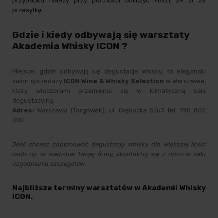
przypadku należy przy płatności doliczyć koszt 29 zł za
przesyłkę.
Gdzie i kiedy odbywają się warsztaty
Akademia Whisky ICON ?
Miejsce, gdzie odbywają się degustacje whisky, to elegancki
salon sprzedaży
ICON Wine & Whisky Selection
w Warszawie,
który wieczorami przemienia się w klimatyczną salę
degustacyjną.
Adres:
Warszawa (Targówek), ul. Głębocka 5/u3 tel. 790 802
000.
Jeśli chcesz zaplanować degustację whisky dla większej ilości
osób np. w siedzibie Twojej firmy, skontaktuj się z nami w celu
uzgodnienia szczegółów.
Najbliższe terminy warsztatów w Akademii Whisky
ICON.