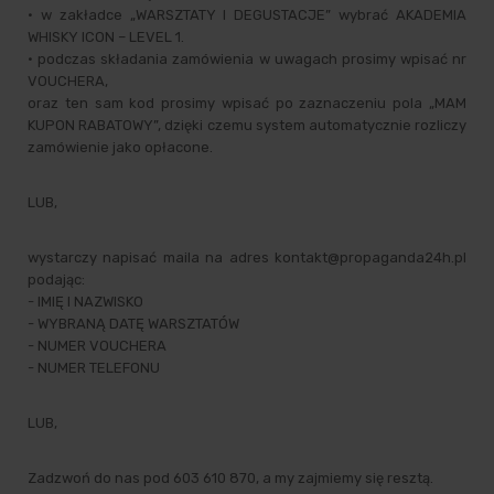
• w zakładce „WARSZTATY I DEGUSTACJE” wybrać AKADEMIA
WHISKY ICON – LEVEL 1.
• podczas składania zamówienia w uwagach prosimy wpisać nr
VOUCHERA,
oraz ten sam kod prosimy wpisać po zaznaczeniu pola „MAM
KUPON RABATOWY”, dzięki czemu system automatycznie rozliczy
zamówienie jako opłacone.
LUB,
wystarczy napisać maila na adres kontakt@propaganda24h.pl
podając:
- IMIĘ I NAZWISKO
- WYBRANĄ DATĘ WARSZTATÓW
- NUMER VOUCHERA
- NUMER TELEFONU
LUB,
Zadzwoń do nas pod 603 610 870, a my zajmiemy się resztą.