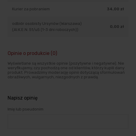
Kurier za pobraniem
34,00 zł
odbiór osobisty Ursynów (Warszawa)
0,00 zł
(Al.K.E.N. 51/u5 (1-3 dni roboczych))
Opinie o produkcie (0)
Wyświetlane są wszystkie opinie (pozytywne i negatywne). Nie
weryfikujemy, czy pochodzą one od klientów, którzy kupili dany
produkt. Prowadzimy moderację opinii dotyczącą sformułowań
obraźliwych, wulgarnych, niezgodnych z prawdą.
Napisz opinię
Imię lub pseudonim