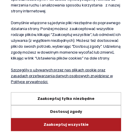
“Propaganda"
mierzenia ruchu i analizowania sposobu korzystania z naszej
al. Komisji Edukacji Narodowej 51/U5
strony internetowej.
02-797 Warszawa
Pomoc
Domyślnie włączone są jedynie pliki niezbędne do poprawnego
działania strony. Poniżej możesz zaakceptować wszystkie
Dostawa
rodzaje plików, klikając “Zaakceptuj wszystkie”, lub odmówić ich
Moje konto
używania (z wyjątkiem niezbędnych). Możesz też dostosować
pliki do swoich potrzeb, wybierając “Dostosuj zgody”. Udzieloną
O firmie
zgodę możesz w dowolnym momencie wycofać lub zmienić,
klikając w link “Ustawienia plików cookies” na dole strony.
Szczegóły o używanych przez nas plikach cookie oraz
zasadach przetwarzania danych osobowych znajdziesz w
Polityce prywatności.
Zaakceptuj tylko niezbędne
Dostosuj zgody
Copyright © 2024 propagandaalkohole.pl
Zaakceptuj wszystkie
Shoper.pl
Made with:
by
mamezi.pl