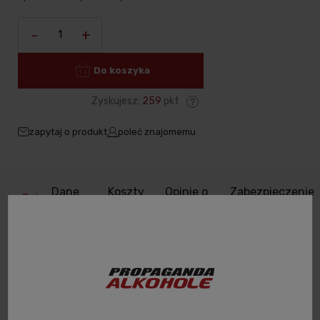
-
+
Do koszyka
Zyskujesz:
259
pkt
zapytaj o produkt
poleć znajomemu
Dane
Koszty
Opinie o
Zabezpieczenie
Opis
produktu
dostawy
produkcie
produktów
Rum Serum Elixir Panama – trunek
najwyższej jakości.
Rum Serum Elixir Panama to zdecydowanie wyjątkowy trunek.