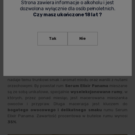
Strona zawiera informacje o alkoholu i jest
Zachwycają się nim koneserzy i znawcy rumów na całym świecie.
dozwolona wyłącznie dla osób pełnoletnich.
Produkt jest niesamowicie dopracowany począwszy od
Czy masz ukończone 18 lat ?
pysznego wnętrza kończąc na pięknym i eleganckim
opakowaniu, na którym znajduje się pełno szczegółów i
„smaczków”, które przemycił producent. Rumy marki Serum
zaczęły pojawiać się w latach dwudziestych
XXI wieku
, a twórcą
Tak
Nie
tego dzieła była firma Kratochvilovci pochodząca z Czech.Rum
Serum Elixir Panama jest mieszanką najwyższej klasy rumów
panamskich
leżakowanych do 8 lat w beczkach po
bourbonie
.
Głęboko zwęglone drewno z amerykańskiego białego dębu
nadaje temu trunkowi smak i aromat miodu oraz wanilii z nutami
orzechowymi. By powstał rum
Serum Elixir Panama
mieszane
są ze sobą unikatowe, specjalnie
wyselekcjonowane rumy
, w
których, przez ponad miesiąc, jest macerowana mieszanka
owoców i przypraw. Długa maceracja jest kluczem do
bogatego owocowego i delikatnego smaku
rumu Serum
Elixir Panama. Zawartość procentowa w butelce rumu wynosi
35%
.