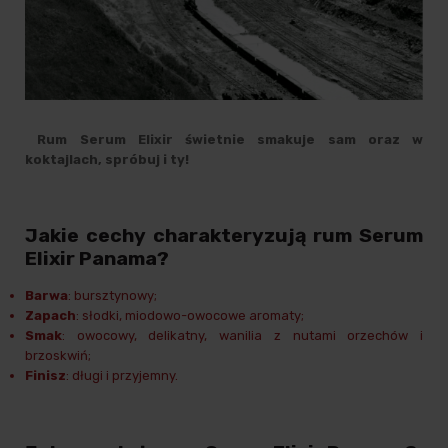
Rum Serum Elixir świetnie smakuje sam oraz w
koktajlach, spróbuj i ty!
Jakie cechy charakteryzują rum Serum
Elixir Panama?
Barwa
: bursztynowy;
Zapach
: słodki, miodowo-owocowe aromaty;
Smak
: owocowy, delikatny, wanilia z nutami orzechów i
brzoskwiń;
Finisz
: długi i przyjemny.