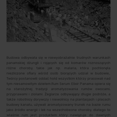
Budowa odbywała się w niewyobrażalnie trudnych warunkach
panamskiej dżungli i rojących się od komarów roznoszących
różne choroby, takie jak np. malaria, która pochłonęła
niezliczone ofiary wśród osób biorących udział w budowie,.
Twórcy postanowili oddać hołd wszystkim którzy pracowali nad
tym niesamowitym dziełem.Rum Serum Elixir Panama opiera się
na starożytnej tradycji aromatyzowania rumów owocami,
przyprawami i ziołami. Żeglarze odbywający długie podróże, a
także robotnicy dorywczy i niewolnicy na plantacjach i placach
budowy kanału, używali aromatyzowany trunek na bazie rumu
jako źródło energii i lek na wszechobecne choroby, dlatego to
właśnie rum jest produktem który nawiązuje do dawnych