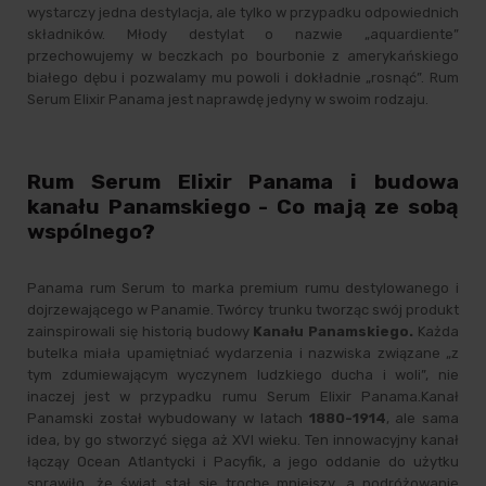
wystarczy jedna destylacja, ale tylko w przypadku odpowiednich
składników. Młody destylat o nazwie „aquardiente”
przechowujemy w beczkach po bourbonie z amerykańskiego
białego dębu i pozwalamy mu powoli i dokładnie „rosnąć”. Rum
Serum Elixir Panama jest naprawdę jedyny w swoim rodzaju.
Rum Serum Elixir Panama i budowa
kanału Panamskiego - Co mają ze sobą
wspólnego?
Panama rum Serum to marka premium rumu destylowanego i
dojrzewającego w Panamie. Twórcy trunku tworząc swój produkt
zainspirowali się historią budowy
Kanału Panamskiego.
Każda
butelka miała upamiętniać wydarzenia i nazwiska związane „z
tym zdumiewającym wyczynem ludzkiego ducha i woli”, nie
inaczej jest w przypadku rumu Serum Elixir Panama.Kanał
Panamski został wybudowany w latach
1880-1914
, ale sama
idea, by go stworzyć sięga aż XVI wieku. Ten innowacyjny kanał
łącząy Ocean Atlantycki i Pacyfik, a jego oddanie do użytku
sprawiło, że świat stał się trochę mniejszy, a podróżowanie