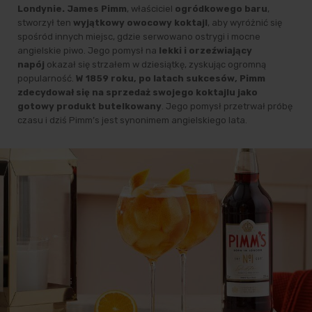
Londynie. James Pimm
, właściciel
ogródkowego baru
,
stworzył ten
wyjątkowy owocowy koktajl
, aby wyróżnić się
spośród innych miejsc, gdzie serwowano ostrygi i mocne
angielskie piwo. Jego pomysł na
lekki i orzeźwiający
napój
okazał się strzałem w dziesiątkę, zyskując ogromną
popularność.
W 1859 roku, po latach sukcesów, Pimm
zdecydował się na sprzedaż swojego koktajlu jako
gotowy produkt butelkowany
. Jego pomysł przetrwał próbę
czasu i dziś Pimm’s jest synonimem angielskiego lata.