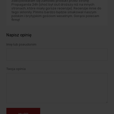
zdecydowałam się zamówić produkt przez stronę
Propaganda 24h (choć był ciut droższy niż na innych
stronach, które miały gorsze recenzje). Recenzje mnie do
tego skłoniły. Pimms bardzo będzie smakował naszym
polskim i brytyjskim gościom weselnym. Gorąco polecam
firmę!
Napisz opinię
Imię lub pseudonim
Twoja opinia