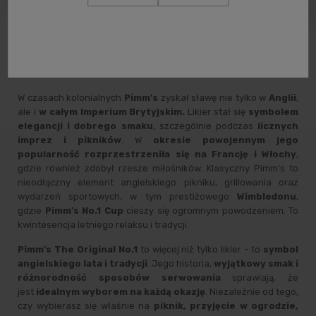
Popularność Pimm’s wśród mieszkańców Wielkiej
Brytanii.
W czasach kolonialnych
Pimm’s
zyskał sławę nie tylko w
Anglii
,
ale i
w całym Imperium Brytyjskim.
Likier stał się
symbolem
elegancji i dobrego smaku
, szczególnie podczas
licznych
imprez i pikników
. W
okresie powojennym jego
popularność rozprzestrzeniła się na Francję i Włochy
,
gdzie również zdobył rzesze miłośników. Klasyczny Pimm’s to
nieodłączny element angielskiego pikniku, grillowania oraz
wydarzeń sportowych, w tym prestiżowego
Wimbledonu
,
gdzie
Pimm’s No.1 Cup
cieszy się ogromnym powodzeniem. To
kwintesencja letniego relaksu i tradycji.
Pimm’s The Original No.1
to więcej niż tylko likier - to
symbol
angielskiego lata i tradycji
. Jego historia,
wyjątkowy smak i
różnorodność sposobów serwowania
sprawiają, że
jest
idealnym wyborem na każdą okazję
. Niezależnie od tego,
czy wybierasz się właśnie na
piknik, przyjęcie w ogrodzie,