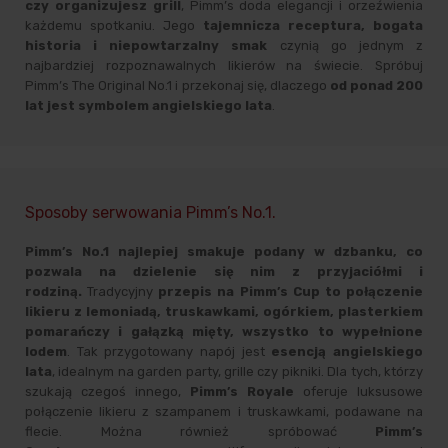
czy organizujesz grill
, Pimm’s doda elegancji i orzeźwienia
każdemu spotkaniu. Jego
tajemnicza receptura, bogata
historia i niepowtarzalny smak
czynią go jednym z
najbardziej rozpoznawalnych likierów na świecie. Spróbuj
Pimm’s The Original No.1 i przekonaj się, dlaczego
od ponad 200
lat jest symbolem angielskiego lata
.
Sposoby serwowania Pimm’s No.1.
Pimm’s No.1
najlepiej smakuje podany w dzbanku, co
pozwala na dzielenie się nim z przyjaciółmi i
rodziną.
Tradycyjny
przepis na Pimm’s Cup to połączenie
likieru z lemoniadą, truskawkami, ogórkiem, plasterkiem
pomarańczy i gałązką mięty, wszystko to wypełnione
lodem
. Tak przygotowany napój jest
esencją angielskiego
lata
, idealnym na garden party, grille czy pikniki. Dla tych, którzy
szukają czegoś innego,
Pimm’s Royale
oferuje luksusowe
połączenie likieru z szampanem i truskawkami, podawane na
flecie. Można również spróbować
Pimm’s