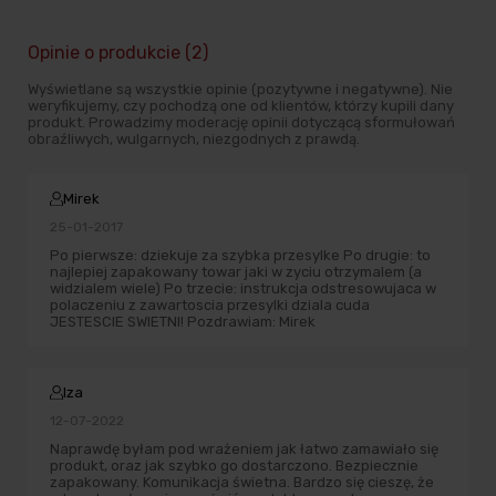
Opinie o produkcie (2)
Wyświetlane są wszystkie opinie (pozytywne i negatywne). Nie
weryfikujemy, czy pochodzą one od klientów, którzy kupili dany
produkt. Prowadzimy moderację opinii dotyczącą sformułowań
obraźliwych, wulgarnych, niezgodnych z prawdą.
Mirek
25-01-2017
Po pierwsze: dziekuje za szybka przesylke Po drugie: to
najlepiej zapakowany towar jaki w zyciu otrzymalem (a
widzialem wiele) Po trzecie: instrukcja odstresowujaca w
polaczeniu z zawartoscia przesylki dziala cuda
JESTESCIE SWIETNI! Pozdrawiam: Mirek
Iza
12-07-2022
Naprawdę byłam pod wrażeniem jak łatwo zamawiało się
produkt, oraz jak szybko go dostarczono. Bezpiecznie
zapakowany. Komunikacja świetna. Bardzo się cieszę, że