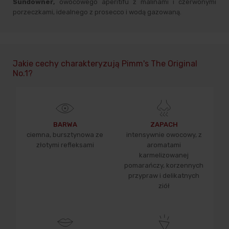
Sundowner,
owocowego aperitifu z malinami i czerwonymi
porzeczkami, idealnego z prosecco i wodą gazowaną.
Jakie cechy charakteryzują Pimm's The Original
No.1?
BARWA
ZAPACH
ciemna, bursztynowa ze
intensywnie owocowy, z
złotymi refleksami
aromatami
karmelizowanej
pomarańczy, korzennych
przypraw i delikatnych
ziół