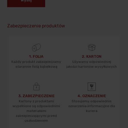
Wyślij
Zabezpieczenie produktów
1. FOLIA
2. KARTON
Każdy produkt zabezpieczamy
Używamy odpowiedniej
starannie folią bąbelkową
jakości kartonów wysyłkowych
3. ZABEZPIECZENIE
4. OZNACZENIE
Kartony z produktami
Stosujemy odpowiednie
wypełnione są odpowiednimi
oznaczenia informacyjne dla
materiałami
kuriera
zabezpieczającymi przed
uszkodzeniem