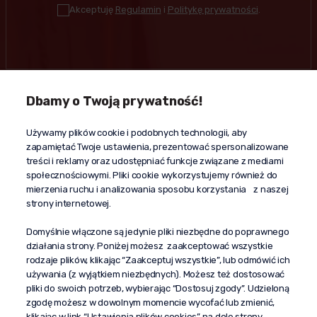
Akceptuję
Regulamin
i
Politykę prywatności
.
Dbamy o Twoją prywatność!
Kontakt
Używamy plików cookie i podobnych technologii, aby
+48 603 610 870
zapamiętać Twoje ustawienia, prezentować spersonalizowane
kontakt@propaganda24h.pl
treści i reklamy oraz udostępniać funkcje związane z mediami
społecznościowymi. Pliki cookie wykorzystujemy również do
“Propaganda"
mierzenia ruchu i analizowania sposobu korzystania z naszej
al. Komisji Edukacji Narodowej 51/U5
strony internetowej.
02-797 Warszawa
Pomoc
Domyślnie włączone są jedynie pliki niezbędne do poprawnego
działania strony. Poniżej możesz zaakceptować wszystkie
Dostawa
rodzaje plików, klikając “Zaakceptuj wszystkie”, lub odmówić ich
Moje konto
używania (z wyjątkiem niezbędnych). Możesz też dostosować
pliki do swoich potrzeb, wybierając “Dostosuj zgody”. Udzieloną
O firmie
zgodę możesz w dowolnym momencie wycofać lub zmienić,
klikając w link “Ustawienia plików cookies” na dole strony.