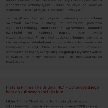
nadaje likierowi smak niezwykle złożony i wielowymiarowy, a
jednocześnie
orzeźwiający i lekki
, co czyni go idealnym
wyborem na letnie przyjęcia i spotkania towarzyskie.
Ten wyjątkowy likier jest
często podawany z dodatkiem
świeżych owoców i mięty
, co dodatkowo podkreśla
jego
orzeźwiający charakter i wprowadza element
świeżości do każdego napoju
. Dzięki swojej
wszechstronności, Pimm’s No.1 doskonale
komponuje się z
różnorodnymi składnikami
, co pozwala na tworzenie wielu
kreatywnych koktajli, które zachwycą każdego smakosza.
Wprowadza do każdej okazji
nutę elegancji i wyrafinowania
,
sprawiając, że każdy kieliszek staje się niepowtarzalnym
przeżyciem.
Historia Pimm’s The Original No.1 – Od londyńskiego
baru do kultowego koktajlu lata.
Likier
Pimm’s The Original No.1
to nie tylko likier, ale
także
kawałek historii, która zaczyna się w 1820 roku w