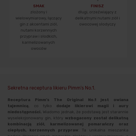
SMAK
FINISZ
złożony i
długi, orzeźwiający z
wielowymiarowy, łączący
delikatnymi nutami ziół i
gin z akcentami ziół,
owocowej słodyczy
nutami korzennych
przypraw i słodkich,
karmelizowanych
owoców
Sekretna receptura likieru Pimm’s No.1.
Receptura Pimm’s The Original No.1 jest owiana
tajemnicą
, co tylko
dodaje likierowi magii i aury
niedostępności.
Wiadomo jednak, że podstawą jest starannie
wyselekcjonowany gin, który
wzbogacony został delikatną
kombinacją ziół, karmelizowanej pomarańczy oraz
ciepłych, korzennych przypraw
. Ta unikalna mieszanka