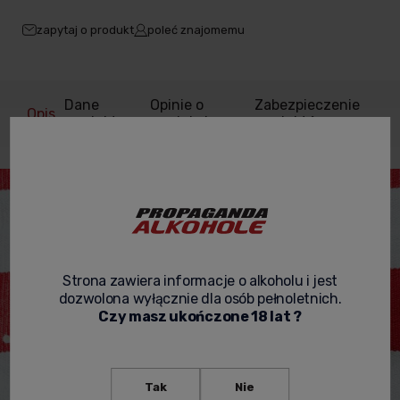
zapytaj o produkt
poleć znajomemu
Dane
Opinie o
Zabezpieczenie
Opis
produktu
produkcie
produktów
Strona zawiera informacje o alkoholu i jest
dozwolona wyłącznie dla osób pełnoletnich.
Czy masz ukończone 18 lat ?
Tak
Nie